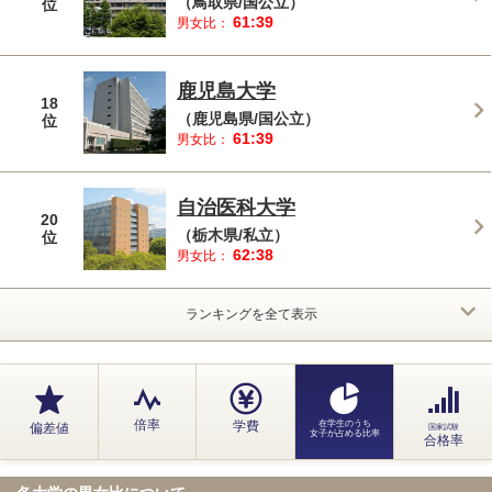
（鳥取県/国公立）
位
61:39
男女比：
鹿児島大学
18
（鹿児島県/国公立）
位
61:39
男女比：
自治医科大学
20
（栃木県/私立）
位
62:38
男女比：
ランキングを全て表示
倍率
学費
在学生のうち
偏差値
国家試験
女子が占める比率
合格率