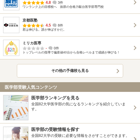
4.8
3件
ワンランク上の目標校へ 抜群の合格力駿台医学部専門校
京都医塾
4.5
8件
君は伸びる。誰が伸ばすかだ。
ミリカ医専
-
0件
トップレベルの指導で偏差値40台から合格レベルまで成績が伸びる！
その他の予備校も見る
医学部受験人気コンテンツ
医学部ランキングを見る
全国82大学医学部の気になるランキングを紹介していま
す。
医学部の受験情報を探す
全国82大学の受験に必要な情報をさがすことができます。