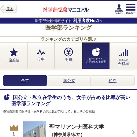
戻る
利用者数No.1
医学部受験情報サイト
※
医学部ランキング
ランキングのカテゴリを選ぶ
倍率
学費
在学生のうち
偏差値
国家試験
女子が占める比率
合格率
全て
国公立
私立
国公立・私立在学生のうち、女子が占める比率が高い
医学部ランキング
※独自調査で医学部・医学科の男女比が判明している大学のみ掲載
聖マリアンナ医科大学
1
（神奈川県/私立）