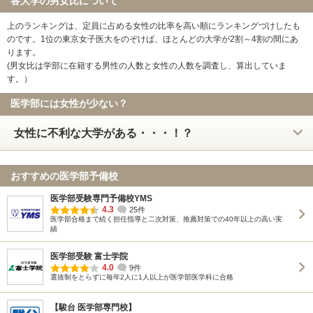
各大学の男女比について
上のランキングは、定員に占める女性の比率を高い順にランキングづけしたも
のです。1位の東京女子医大をのぞけば、ほとんどの大学が2割～4割の間にあ
ります。
(男女比は学部に在籍する男性の人数と女性の人数を調査し、算出していま
す。）
医学部には女性が少ない？
女性に不利な大学がある・・・！？
おすすめの医学部予備校
医学部受験専門予備校YMS
4.3
25件
医学部合格まで続く担任指導と二次対策、推薦対策での40年以上の高い実
績
医学部受験 富士学院
4.0
9件
選抜制をとらずに毎年2人に1人以上が医学部医学科に合格
【駿台 医学部専門校】