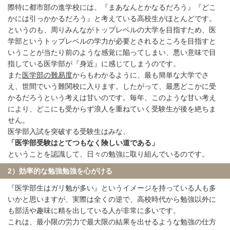
際特に都市部の進学校には、『まあなんとかなるだろう』『どこ
かには引っかかるだろう』と考えている高校生がほとんどです。
というのも、周りみんながトップレベルの大学を目指すため、医
学部というトップレベルの学力が必要とされるところを目指すと
いうことが当たり前のような感覚に陥ってしまい、悪い意味で目
指している医学部が『身近』に感じてしまうのです。
また
医学部の難易度
からもわかるように、最も簡単な大学でさ
え、世間でいう難関校に入ります。したがって、最悪どこかに受
かるだろうという考えは甘いのです。毎年、このような甘い考え
により、どこにも受からず浪人を重ねていく受験生が後を絶ちま
せん。
医学部入試を突破する受験生はみな、
「医学部受験はとてつもなく険しい道である」
ということを認識して、日々の勉強に取り組んでいるのです。
2）効率的な勉強勉強を心がける
『医学部生はガリ勉が多い』というイメージを持っている人も多
いかと思いますが、実際は全くの逆で、高校時代から勉強以外に
も部活や趣味に精を出している人が非常に多いです。
これは、最小限の労力で最大限の結果を出せるような勉強の仕方