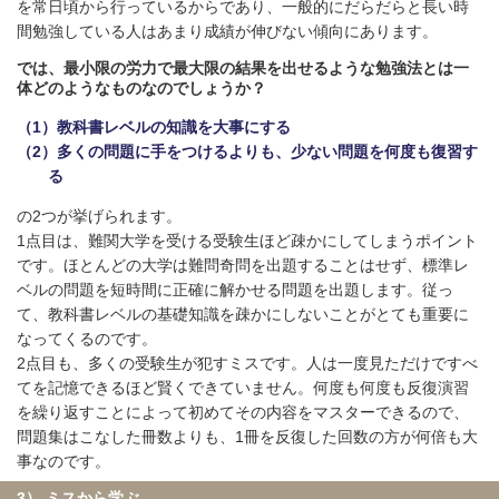
を常日頃から行っているからであり、一般的にだらだらと長い時
間勉強している人はあまり成績が伸びない傾向にあります。
では、最小限の労力で最大限の結果を出せるような勉強法とは一
体どのようなものなのでしょうか？
（1）教科書レベルの知識を大事にする
（2）多くの問題に手をつけるよりも、少ない問題を何度も復習す
る
の2つが挙げられます。
1点目は、難関大学を受ける受験生ほど疎かにしてしまうポイント
です。ほとんどの大学は難問奇問を出題することはせず、標準レ
ベルの問題を短時間に正確に解かせる問題を出題します。従っ
て、教科書レベルの基礎知識を疎かにしないことがとても重要に
なってくるのです。
2点目も、多くの受験生が犯すミスです。人は一度見ただけですべ
てを記憶できるほど賢くできていません。何度も何度も反復演習
を繰り返すことによって初めてその内容をマスターできるので、
問題集はこなした冊数よりも、1冊を反復した回数の方が何倍も大
事なのです。
3） ミスから学ぶ