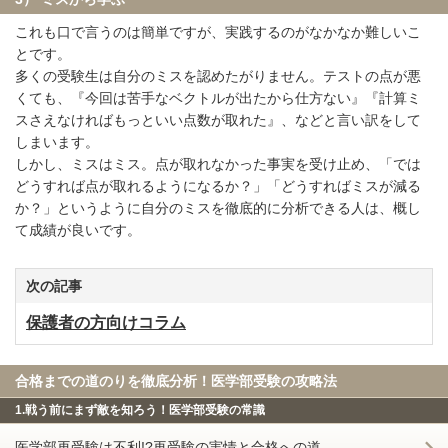
これも口で言うのは簡単ですが、実践するのがなかなか難しいこ
とです。
多くの受験生は自分のミスを認めたがりません。テストの点が悪
くても、『今回は苦手なベクトルが出たから仕方ない』『計算ミ
スさえなければもっといい点数が取れた』、などと言い訳をして
しまいます。
しかし、ミスはミス。点が取れなかった事実を受け止め、「では
どうすれば点が取れるようになるか？」「どうすればミスが減る
か？」というように自分のミスを徹底的に分析できる人は、概し
て成績が良いです。
次の記事
保護者の方向けコラム
合格までの道のりを徹底分析！医学部受験の攻略法
1.戦う前にまず敵を知ろう！医学部受験の常識
医学部再受験は不利!?再受験の実情と合格への道