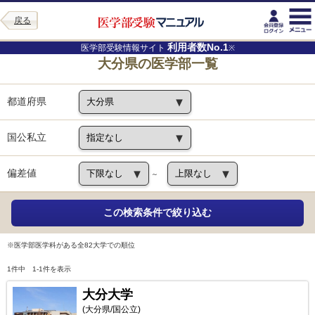
戻る
利用者数No.1
医学部受験情報サイト
※
大分県の医学部一覧
都道府県
国公私立
偏差値
～
※医学部医学科がある全82大学での順位
1件中 1-1件を表示
大分大学
(大分県/国公立)