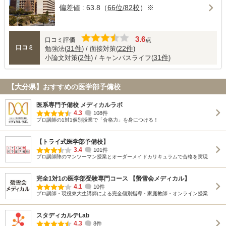
偏差値 : 63.8（
66位/82校
）※
3.6
口コミ評価
点
口コミ
31件
22件
勉強法(
) / 面接対策(
)
2件
31件
小論文対策(
) / キャンパスライフ(
)
【大分県】おすすめの医学部予備校
医系専門予備校 メディカルラボ
4.3
108件
プロ講師の1対1個別授業で「合格力」を身につける！
【トライ式医学部予備校】
3.4
101件
プロ講師陣のマンツーマン授業とオーダーメイドカリキュラムで合格を実現
完全1対1の医学部受験専門コース 【螢雪会メディカル】
4.1
10件
プロ講師・現役東大生講師による完全個別指導・家庭教師・オンライン授業
スタディカルテLab
4.3
8件