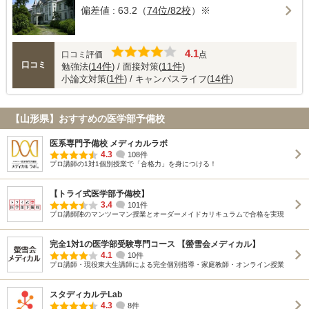
偏差値 : 63.2（
74位/82校
）※
4.1
口コミ評価
点
口コミ
14件
11件
勉強法(
) / 面接対策(
)
1件
14件
小論文対策(
) / キャンパスライフ(
)
【山形県】おすすめの医学部予備校
医系専門予備校 メディカルラボ
4.3
108件
プロ講師の1対1個別授業で「合格力」を身につける！
【トライ式医学部予備校】
3.4
101件
プロ講師陣のマンツーマン授業とオーダーメイドカリキュラムで合格を実現
完全1対1の医学部受験専門コース 【螢雪会メディカル】
4.1
10件
プロ講師・現役東大生講師による完全個別指導・家庭教師・オンライン授業
スタディカルテLab
4.3
8件