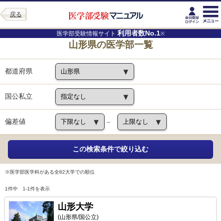
戻る
利用者数No.1
医学部受験情報サイト
※
山形県の医学部一覧
都道府県
国公私立
偏差値
～
※医学部医学科がある全82大学での順位
1件中 1-1件を表示
山形大学
(山形県/国公立)