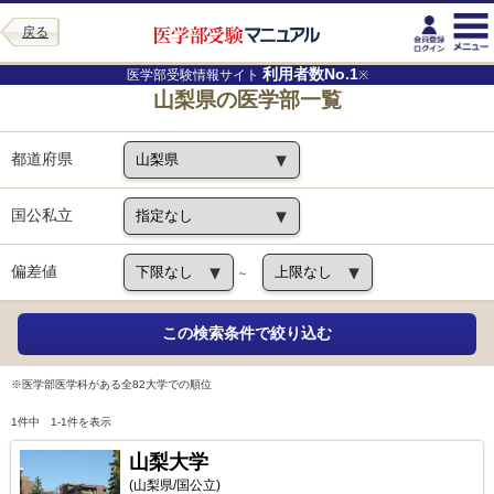
戻る
利用者数No.1
医学部受験情報サイト
※
山梨県の医学部一覧
都道府県
国公私立
偏差値
～
※医学部医学科がある全82大学での順位
1件中 1-1件を表示
山梨大学
(山梨県/国公立)