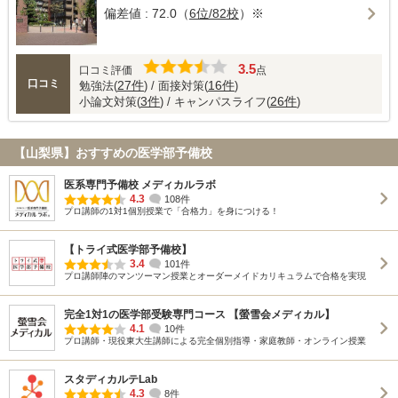
偏差値 : 72.0（
6位/82校
）※
3.5
口コミ評価
点
口コミ
27件
16件
勉強法(
) / 面接対策(
)
3件
26件
小論文対策(
) / キャンパスライフ(
)
【山梨県】おすすめの医学部予備校
医系専門予備校 メディカルラボ
4.3
108件
プロ講師の1対1個別授業で「合格力」を身につける！
【トライ式医学部予備校】
3.4
101件
プロ講師陣のマンツーマン授業とオーダーメイドカリキュラムで合格を実現
完全1対1の医学部受験専門コース 【螢雪会メディカル】
4.1
10件
プロ講師・現役東大生講師による完全個別指導・家庭教師・オンライン授業
スタディカルテLab
4.3
8件