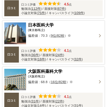
4.5
口コミ評価
点
口コミ
112件
87件
勉強法(
) / 面接対策(
)
75件
109件
小論文対策(
) / キャンパスライフ(
)
日本医科大学
(東京都/私立)
偏差値 : 70.3（
9位/82校
）※
4.1
口コミ評価
点
口コミ
36件
24件
勉強法(
) / 面接対策(
)
18件
32件
小論文対策(
) / キャンパスライフ(
)
大阪医科薬科大学
(大阪府/私立)
偏差値 : 68.8（
16位/82校
）※
4.1
口コミ評価
点
口コミ
31件
22件
勉強法(
) / 面接対策(
)
14件
31件
小論文対策(
) / キャンパスライフ(
)