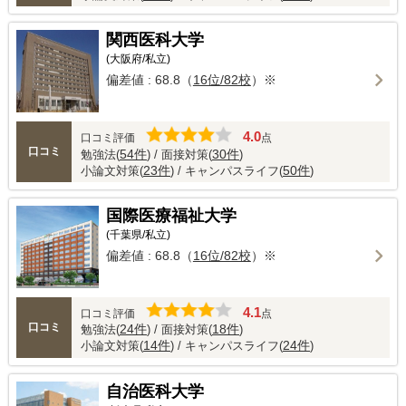
関西医科大学
(大阪府/私立)
偏差値 : 68.8（
16位/82校
）※
4.0
口コミ評価
点
口コミ
54件
30件
勉強法(
) / 面接対策(
)
23件
50件
小論文対策(
) / キャンパスライフ(
)
国際医療福祉大学
(千葉県/私立)
偏差値 : 68.8（
16位/82校
）※
4.1
口コミ評価
点
口コミ
24件
18件
勉強法(
) / 面接対策(
)
14件
24件
小論文対策(
) / キャンパスライフ(
)
自治医科大学