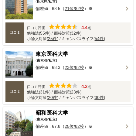
(栃木県/私立)
偏差値 : 68.5（
21位/82校
）※
4.4
口コミ評価
点
口コミ
55件
32件
勉強法(
) / 面接対策(
)
25件
54件
小論文対策(
) / キャンパスライフ(
)
東京医科大学
(東京都/私立)
偏差値 : 68.3（
23位/82校
）※
4.2
口コミ評価
点
口コミ
31件
23件
勉強法(
) / 面接対策(
)
20件
30件
小論文対策(
) / キャンパスライフ(
)
昭和医科大学
(東京都/私立)
偏差値 : 67.8（
25位/82校
）※