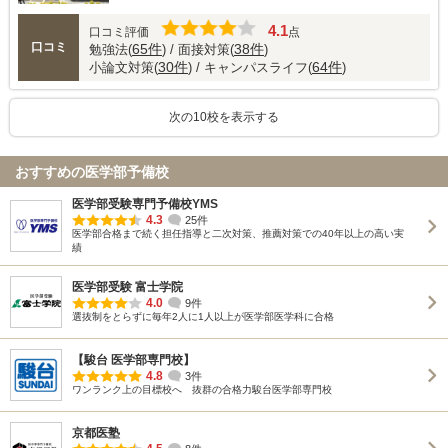
4.1
口コミ評価
点
口コミ
65件
38件
勉強法(
) / 面接対策(
)
30件
64件
小論文対策(
) / キャンパスライフ(
)
次の10校を表示する
おすすめの医学部予備校
医学部受験専門予備校YMS
4.3
25件
医学部合格まで続く担任指導と二次対策、推薦対策での40年以上の高い実
績
医学部受験 富士学院
4.0
9件
選抜制をとらずに毎年2人に1人以上が医学部医学科に合格
【駿台 医学部専門校】
4.8
3件
ワンランク上の目標校へ 抜群の合格力駿台医学部専門校
京都医塾