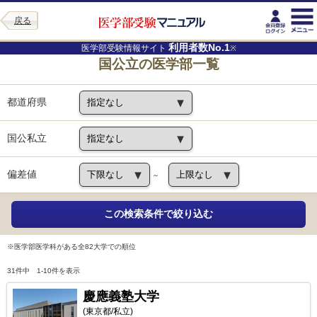
戻る
利用者数No.1
医学部受験情報サイト
※
国公立の医学部一覧
都道府県
国公私立
偏差値
～
※医学部医学科がある全82大学での順位
31件中 1-10件を表示
慶應義塾大学
(東京都/私立)