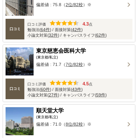
偏差値 : 75.8（
2位/82校
）※
4.3
口コミ評価
点
口コミ
64件
42件
勉強法(
) / 面接対策(
)
32件
62件
小論文対策(
) / キャンパスライフ(
)
東京慈恵会医科大学
(東京都/私立)
偏差値 : 71.7（
7位/82校
）※
4.5
口コミ評価
点
口コミ
60件
43件
勉強法(
) / 面接対策(
)
27件
59件
小論文対策(
) / キャンパスライフ(
)
順天堂大学
(東京都/私立)
偏差値 : 71.0（
8位/82校
）※