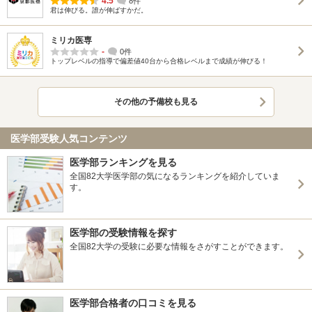
4.5
8件
君は伸びる。誰が伸ばすかだ。
ミリカ医専
-
0件
トップレベルの指導で偏差値40台から合格レベルまで成績が伸びる！
その他の予備校も見る
医学部受験人気コンテンツ
医学部ランキングを見る
全国82大学医学部の気になるランキングを紹介していま
す。
医学部の受験情報を探す
全国82大学の受験に必要な情報をさがすことができます。
医学部合格者の口コミを見る