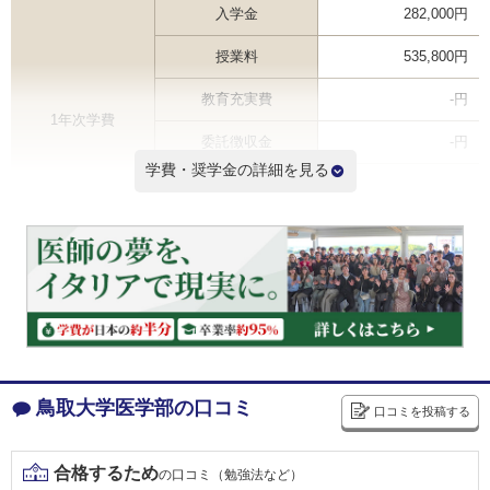
入学金
282,000円
授業料
535,800円
教育充実費
-円
1年次学費
委託徴収金
-円
学費・奨学金の詳細を見る
その他
-円
合計
817,800円
2年次以降学費（年間） ※
535,800円
6年間学費総額
3,496,800円
※2年次学費を掲載しているため3年次以降の学費は記載と異なる場合があります
学費ランキングを見る
鳥取大学医学部の口コミ
口コミを投稿する
とりりん奨学金(鳥取大学修学支援事業基金奨学金)
給付
合格するため
の口コミ（勉強法など）