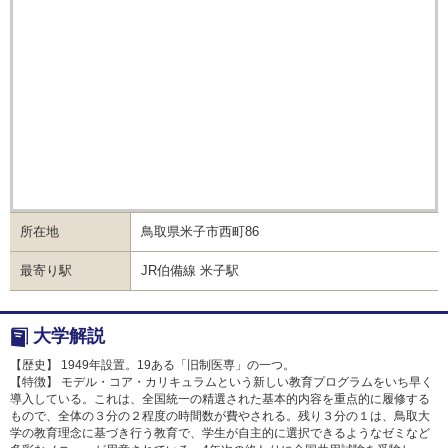
所在地
鳥取県米子市西町86
最寄り駅
JR伯備線 米子駅
大学解説
【歴史】 1949年設置。19ある「旧制医専」の一つ。
【特徴】 モデル・コア・カリキュラムという新しい教育プログラムをいち早く
導入している。これは、全国統一の精選された基本的内容を重点的に履修する
もので、全体の３分の２程度の時間数が費やされる。残り３分の１は、鳥取大
学の教育理念に基づき行う教育で、学生が自主的に選択できるようなゼミなど