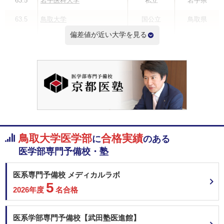
63.5
岩手医科大学
私立
岩手県
63.5
鳥取大学
国公立
鳥取県
偏差値が近い大学を見る
63.5
埼玉医科大学
私立
埼玉県
63.2
旭川医科大学
国公立
北海道
63.2
秋田大学
国公立
秋田県
63.2
山形大学
国公立
山形県
63.2
福島県立医科大学
国公立
福島県
鳥取大学医学部
合格実績
に
のある
偏差値ランキングを見る
医学部専門予備校・塾
医系専門予備校 メディカルラボ
5
2026年度
名合格
医系学部専門予備校【武田塾医進館】