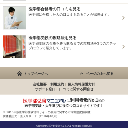
医学部合格者の口コミを見る
医学部に合格した人の口コミをみることが出来ます。
医学部受験の攻略法を見る
医学部受験の合格を勝ち取るまでの攻略法を3つのステッ
プに沿って紹介しています。
トップページへ
ページの上へ戻る
会社概要
利用規約
個人情報保護方針
サポート窓口
口コミに関する問合せ
利用者数No.1
は
※の
医学部受験・大学選びに役立つ
口コミサイトです！
※ 2016年版医学部受験情報サイトの利用に関する市場実態把握調査
実査委託先：楽天リサーチ（2016年10月）
Copyright © 医学部受験マニュアル All Rights Reserved.