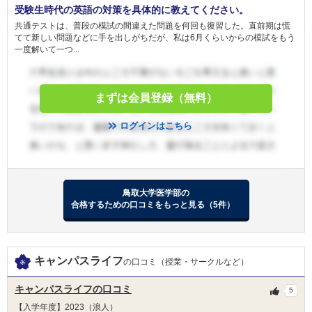
受験生時代の英語の対策を具体的に教えてください。
備考
-
共通テストは、普段の模試の間違えた問題を何回も復習した。直前期は慌
てて新しい問題などに手を出しがちだが、私は6月くらいからの模試をもう
一度解いて一つ...
まずは会員登録（無料）
ログインはこちら
鳥取大学医学部の
合格するための口コミをもっと見る（5件）
キャンパスライフ
の口コミ（授業・サークルなど）
キャンパスライフの口コミ
5
【入学年度】2023（浪人）