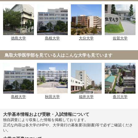
徳島大学
島根大学
大分大学
佐賀大学
鳥取大学医学部を見ている人は
こんな大学も見ています
島根大学
秋田大学
福井大学
香川大学
大学基本情報および受験・入試情報について
独自調査により収集した情報を掲載しております。
正式な内容は各大学のHPや、大学発行の募集要項(願書)等で必ずご確認くださ
い。