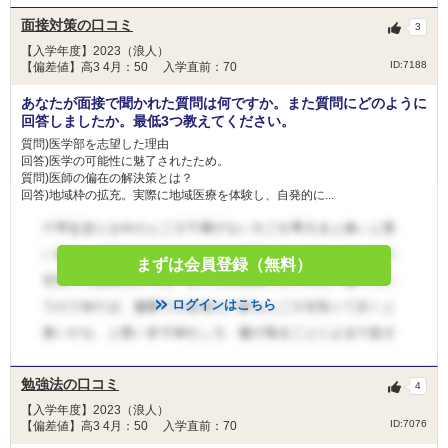
金額
30,000円
面接対策の口コミ
3
人数
50人
【入学年度】2023（浪人）
ID:7188
【偏差値】高3 4月：50 入学直前：70
経済的理由により修学が困難な学生を支援するこ
とを目的として設立された『鳥取大学修学支援事
あなたが面接で聞かれた質問は何ですか。また質問にどのように
業基金』に寄せられた学内外からの多くの寄附に
回答しましたか。最低3つ教えてください。
目的
より、家計の困窮度が高い学生の修学費を支援す
質問)医学部を志望した理由
るものです。
回答)医学の可能性に魅了されたため。
質問)医師の偏在の解決策とは？
回答)地域枠の拡充。実際に地域医療を体験し、自発的に...
大学等における修学の支援に関する法律に基づく
給付奨学生について、
適格認定における学業成績の基準を基にGPA値
まずは会員登録（無料）
（累積）の高い者から順に
原則50人を対象者とする。
ログインはこちら
条件
日本学生支援機構の第一種奨学生（併用貸与を含
む）について、 適格認定における学業成績の基
準を基にGPA値（累積）の高い者から順に原則
120人を対象者とする。
勉強法の口コミ
4
※1年次にあっては高等学校における成績の平均
値
【入学年度】2023（浪人）
ID:7076
【偏差値】高3 4月：50 入学直前：70
免除
-