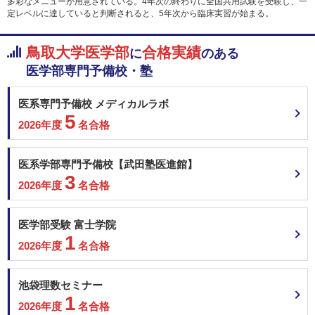
多彩なメニューが用意されている。4年次の終わりに全国共用試験を受験し、一
定レベルに達していると判断されると、5年次から臨床実習が始まる。
鳥取大学医学部
合格実績
に
のある
医学部専門予備校・塾
医系専門予備校 メディカルラボ
5
2026年度
名合格
医系学部専門予備校【武田塾医進館】
3
2026年度
名合格
医学部受験 富士学院
1
2026年度
名合格
池袋理数セミナー
1
2026年度
名合格