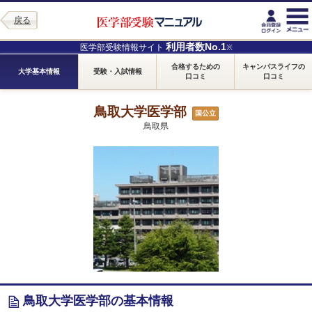
戻る
利用者数No.1
医学部受験情報サイト
※
合格するための
キャンパスライフの
大学基本情報
受験・入試情報
口コミ
口コミ
鳥取大学医学部
国公立
鳥取県
鳥取大学医学部の基本情報