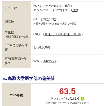
合格するための口コミ
(
8件
)
口コミ数
キャンパスライフの口コミ
(
7件
)
63.5
（
70位/82校
）
偏差値
※医学部医学科がある全82大学での順位
学生数
681人
（
男性：61.4% 女性：38.6%
）
※医学部医学科の数値
6年間で必要な学
3,496,800円
費
医師国家試験合
92%
（
56位/82校
）
格率
鳥取大学医学部の偏差値
63.5
2025年度
70
ランキング
位/82校
※医学部医学科がある全82大学での順位