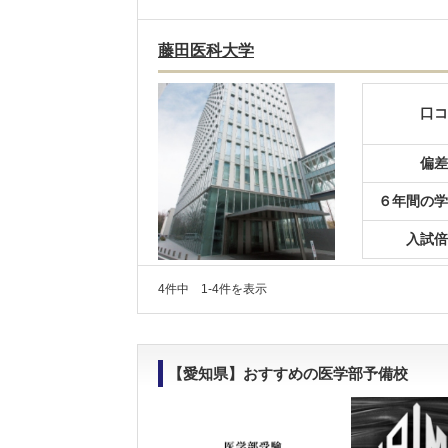
藤田医科大学
口コ
偏差
６年間の学
入試倍
4件中 1-4件を表示
【愛知県】おすすめの医学部予備校