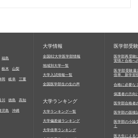
大学情報
医学部受
全国82大学医学部情報
医学部再受験は
福島
実情と合格へ
地域別大学一覧
栃木
山梨
医学部受験最
大学入試情報一覧
倍率、新学習
静岡
岐阜
三重
全国医学部生の生の声
合格に必要な
保護者の方向
香川
徳島
高知
大学ランキング
医学部合格者
鹿児島
沖縄
大学ランキング一覧
医学部の面接
大学偏差値ランキング
医学部の小論
ミ
大学倍率ランキング
医大生による