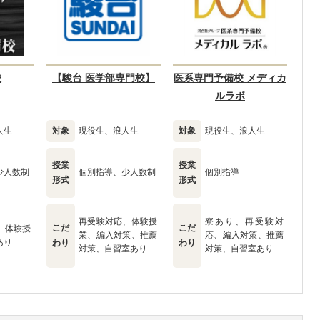
校
【駿台 医学部専門校】
医系専門予備校 メディカ
ルラボ
人生
対象
現役生、浪人生
対象
現役生、浪人生
授業
授業
少人数制
個別指導、少人数制
個別指導
形式
形式
再受験対応、体験授
寮あり、再受験対
こだ
こだ
、体験授
業、編入対策、推薦
応、編入対策、推薦
あり
わり
わり
対策、自習室あり
対策、自習室あり