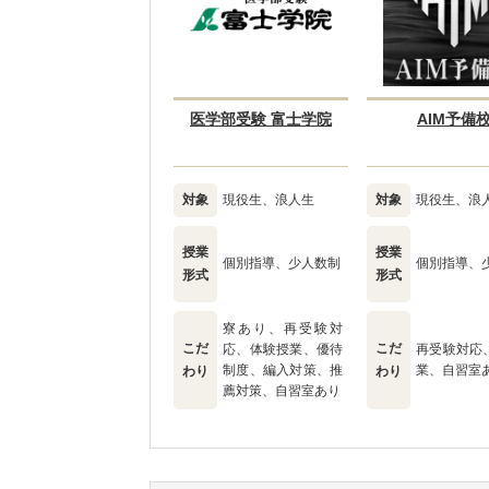
医学部受験 富士学院
AIM予備
対象
現役生、浪人生
対象
現役生、浪
授業
授業
個別指導、少人数制
個別指導、
形式
形式
寮あり、再受験対
こだ
こだ
応、体験授業、優待
再受験対応
制度、編入対策、推
業、自習室
わり
わり
薦対策、自習室あり