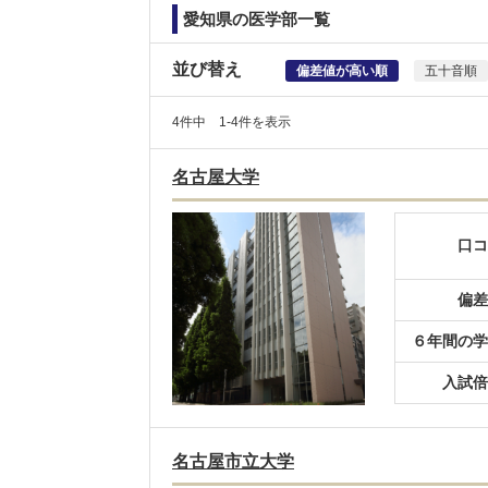
愛知県の医学部一覧
並び替え
偏差値が高い順
五十音順
4件中 1-4件を表示
名古屋大学
口コ
偏差
６年間の学
入試倍
名古屋市立大学