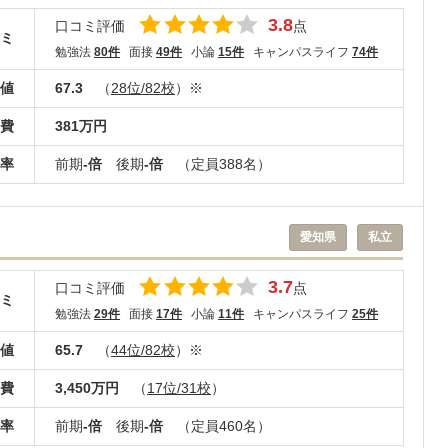
3.8
口コミ評価
点
ミ
勉強法
80件
面接
49件
小論
15件
キャンパスライフ
74件
値
67.3
（
28位/82校
）※
費
381万円
率
前期
-倍
後期
-倍
（定員388名）
愛知県
私立
3.7
口コミ評価
点
ミ
勉強法
29件
面接
17件
小論
11件
キャンパスライフ
25件
値
65.7
（
44位/82校
）※
費
3,450万円
（
17位/31校
）
率
前期
-倍
後期
-倍
（定員460名）