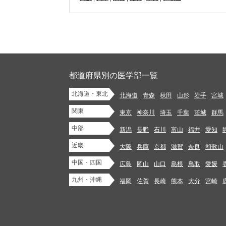
都道府県別の医学部一覧
北海道・東北
北海道
青森
秋田
山形
岩手
宮城
関東
東京
神奈川
埼玉
千葉
茨城
群馬
中部
新潟
長野
石川
富山
福井
愛知
近畿
大阪
兵庫
京都
滋賀
奈良
和歌山
中国・四国
広島
岡山
山口
島根
鳥取
愛媛
九州・沖縄
福岡
佐賀
長崎
熊本
大分
宮崎