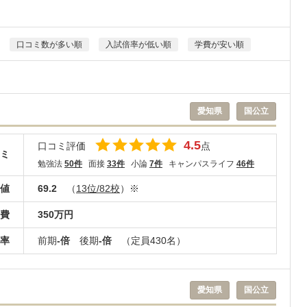
口コミ数が多い順
入試倍率が低い順
学費が安い順
愛知県
国公立
4.5
口コミ評価
点
ミ
勉強法
50件
面接
33件
小論
7件
キャンパスライフ
46件
値
69.2
（
13位/82校
）※
費
350万円
率
前期
-倍
後期
-倍
（定員430名）
愛知県
国公立