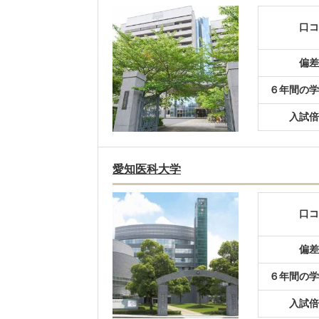
口コ
偏差
６年間の学
入試倍
愛知医科大学
口コ
偏差
６年間の学
入試倍