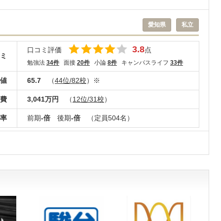
愛知県
私立
3.8
口コミ評価
点
ミ
勉強法
34件
面接
20件
小論
8件
キャンパスライフ
33件
値
65.7
（
44位/82校
）※
費
3,041万円
（
12位/31校
）
率
前期
-倍
後期
-倍
（定員504名）