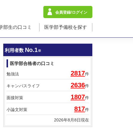
会員登録/ログイン
学部生の口コミ
医学部予備校を探す
No.1
利用者数
※
医学部合格者の口コミ
2817
勉強法
件
2636
キャンパスライフ
件
1807
面接対策
件
817
小論文対策
件
2026年8月8日現在