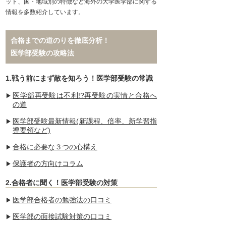
ット、国・地域別の特徴など海外の大学医学部に関する
情報を多数紹介しています。
合格までの道のりを徹底分析！
医学部受験の攻略法
1.戦う前にまず敵を知ろう！医学部受験の常識
医学部再受験は不利!?再受験の実情と合格へ
の道
医学部受験最新情報(新課程、倍率、新学習指
導要領など)
合格に必要な３つの心構え
保護者の方向けコラム
2.合格者に聞く！医学部受験の対策
医学部合格者の勉強法の口コミ
医学部の面接試験対策の口コミ