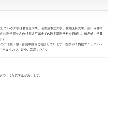
置している大学は名古屋大学、名古屋市立大学、愛知医科大学、藤田保健衛
内の医学部を含め47都道府県全ての医学部医学科を網羅し、偏差値、学費
ます。
門の予備校・塾・家庭教師をご紹介しています。医学部予備校マニュアルへ
できますので、是非ご活用ください。
次のような奨学金があります。