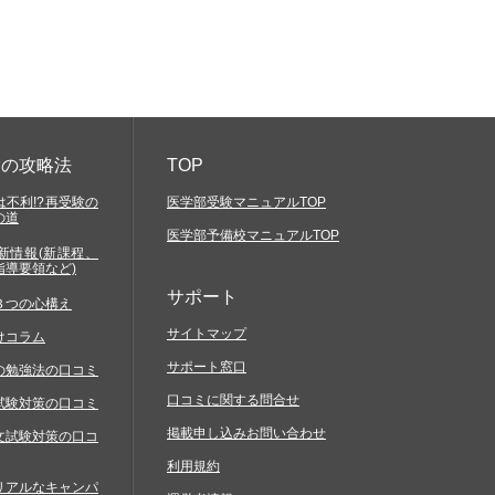
験の攻略法
TOP
不利!?再受験の
医学部受験マニュアルTOP
の道
医学部予備校マニュアルTOP
新情報(新課程、
指導要領など)
サポート
３つの心構え
サイトマップ
けコラム
サポート窓口
の勉強法の口コミ
口コミに関する問合せ
試験対策の口コミ
掲載申し込みお問い合わせ
文試験対策の口コ
利用規約
リアルなキャンパ