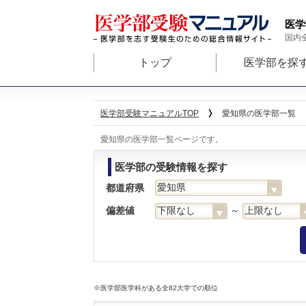
医学
国内
トップ
医学部を探
医学部受験マニュアルTOP
愛知県の医学部一覧
愛知県の医学部一覧ページです。
医学部の受験情報を探す
都道府県
偏差値
～
※医学部医学科がある全82大学での順位