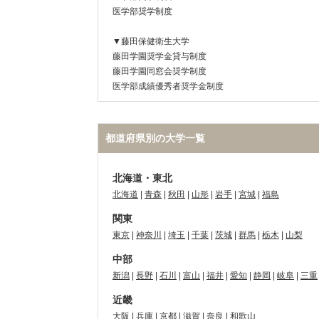
医学部奨学制度
▼藤田保健衛生大学
藤田学園奨学金貸与制度
藤田学園同窓会奨学制度
医学部成績優秀者奨学金制度
都道府県別の大学一覧
北海道・東北
北海道
|
青森
|
秋田
|
山形
|
岩手
|
宮城
|
福島
関東
東京
|
神奈川
|
埼玉
|
千葉
|
茨城
|
群馬
|
栃木
|
山梨
中部
新潟
|
長野
|
石川
|
富山
|
福井
|
愛知
|
静岡
|
岐阜
|
三重
近畿
大阪
|
兵庫
|
京都
|
滋賀
|
奈良
|
和歌山