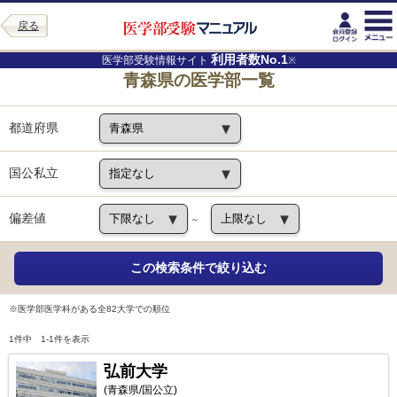
戻る
利用者数No.1
医学部受験情報サイト
※
青森県の医学部一覧
都道府県
国公私立
偏差値
～
※医学部医学科がある全82大学での順位
1件中 1-1件を表示
弘前大学
(青森県/国公立)