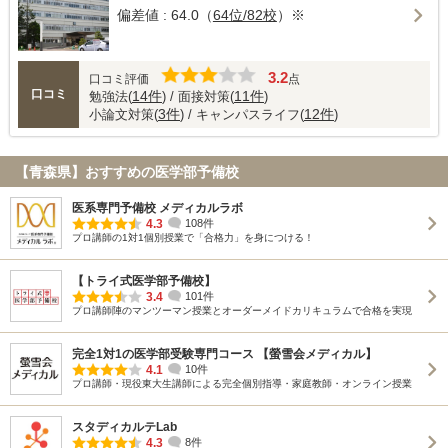
偏差値 : 64.0（
64位/82校
）※
3.2
口コミ評価
点
口コミ
14件
11件
勉強法(
) / 面接対策(
)
3件
12件
小論文対策(
) / キャンパスライフ(
)
【青森県】おすすめの医学部予備校
医系専門予備校 メディカルラボ
4.3
108件
プロ講師の1対1個別授業で「合格力」を身につける！
【トライ式医学部予備校】
3.4
101件
プロ講師陣のマンツーマン授業とオーダーメイドカリキュラムで合格を実現
完全1対1の医学部受験専門コース 【螢雪会メディカル】
4.1
10件
プロ講師・現役東大生講師による完全個別指導・家庭教師・オンライン授業
スタディカルテLab
4.3
8件