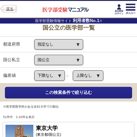
戻る
利用者数No.1
医学部受験情報サイト
※
国公立の医学部一覧
都道府県
国公私立
偏差値
～
※医学部医学科がある全82大学での順位
51件中 1-10件を表示
東京大学
(東京都/国公立)