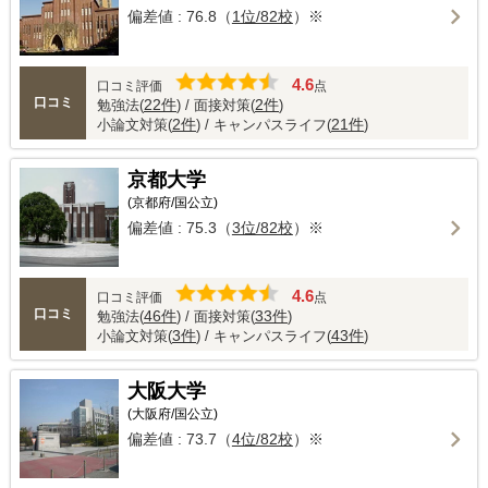
偏差値 : 76.8（
1位/82校
）※
4.6
口コミ評価
点
口コミ
22件
2件
勉強法(
) / 面接対策(
)
2件
21件
小論文対策(
) / キャンパスライフ(
)
京都大学
(京都府/国公立)
偏差値 : 75.3（
3位/82校
）※
4.6
口コミ評価
点
口コミ
46件
33件
勉強法(
) / 面接対策(
)
3件
43件
小論文対策(
) / キャンパスライフ(
)
大阪大学
(大阪府/国公立)
偏差値 : 73.7（
4位/82校
）※