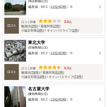
(埼玉県/国公立)
偏差値 : 69.5（
12位/82校
）※
3.0
口コミ評価
点
口コミ
2件
2件
勉強法(
) / 面接対策(
)
3件
2件
小論文対策(
) / キャンパスライフ(
)
東北大学
(宮城県/国公立)
偏差値 : 69.2（
13位/82校
）※
4.3
口コミ評価
点
口コミ
76件
52件
勉強法(
) / 面接対策(
)
19件
73件
小論文対策(
) / キャンパスライフ(
)
名古屋大学
(愛知県/国公立)
偏差値 : 69.2（
13位/82校
）※