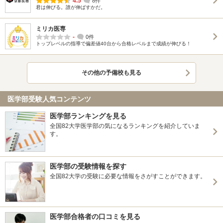
4.5
8件
君は伸びる。誰が伸ばすかだ。
ミリカ医専
-
0件
トップレベルの指導で偏差値40台から合格レベルまで成績が伸びる！
その他の予備校も見る
医学部受験人気コンテンツ
医学部ランキングを見る
全国82大学医学部の気になるランキングを紹介していま
す。
医学部の受験情報を探す
全国82大学の受験に必要な情報をさがすことができます。
医学部合格者の口コミを見る