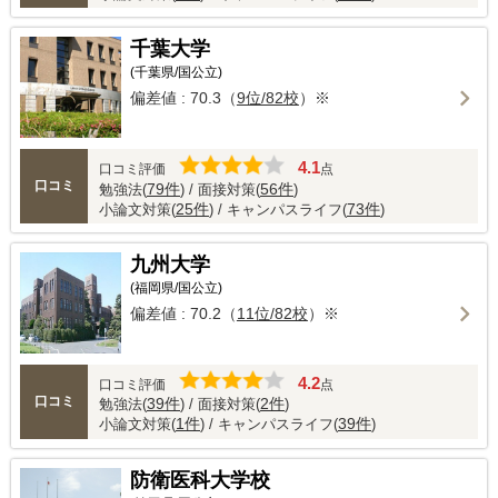
千葉大学
(千葉県/国公立)
偏差値 : 70.3（
9位/82校
）※
4.1
口コミ評価
点
口コミ
79件
56件
勉強法(
) / 面接対策(
)
25件
73件
小論文対策(
) / キャンパスライフ(
)
九州大学
(福岡県/国公立)
偏差値 : 70.2（
11位/82校
）※
4.2
口コミ評価
点
口コミ
39件
2件
勉強法(
) / 面接対策(
)
1件
39件
小論文対策(
) / キャンパスライフ(
)
防衛医科大学校