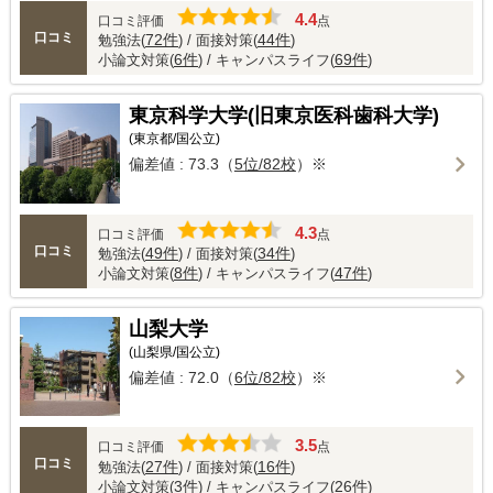
4.4
口コミ評価
点
口コミ
72件
44件
勉強法(
) / 面接対策(
)
6件
69件
小論文対策(
) / キャンパスライフ(
)
東京科学大学(旧東京医科歯科大学)
(東京都/国公立)
偏差値 : 73.3（
5位/82校
）※
4.3
口コミ評価
点
口コミ
49件
34件
勉強法(
) / 面接対策(
)
8件
47件
小論文対策(
) / キャンパスライフ(
)
山梨大学
(山梨県/国公立)
偏差値 : 72.0（
6位/82校
）※
3.5
口コミ評価
点
口コミ
27件
16件
勉強法(
) / 面接対策(
)
3件
26件
小論文対策(
) / キャンパスライフ(
)