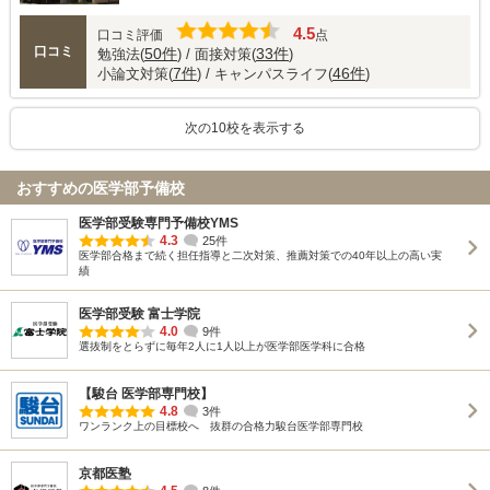
4.5
口コミ評価
点
口コミ
50件
33件
勉強法(
) / 面接対策(
)
7件
46件
小論文対策(
) / キャンパスライフ(
)
次の10校を表示する
おすすめの医学部予備校
医学部受験専門予備校YMS
4.3
25件
医学部合格まで続く担任指導と二次対策、推薦対策での40年以上の高い実
績
医学部受験 富士学院
4.0
9件
選抜制をとらずに毎年2人に1人以上が医学部医学科に合格
【駿台 医学部専門校】
4.8
3件
ワンランク上の目標校へ 抜群の合格力駿台医学部専門校
京都医塾