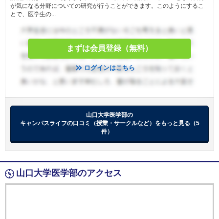
が気になる分野についての研究が行うことができます。このようにするこ
とで、医学生の...
山口大学医学部国際医学交流奨励金学生海外留学経済支援
給付
金額
200,000円(年額)
まずは会員登録（無料）
人数
5人
ログインはこちら
目的
-
対象：医学科自己開発コース等における海外留学
をする学生５名（留学期間おおむね４週間以上対
山口大学医学部の
条件
象）
キャンパスライフの口コミ（授業・サークルなど）をもっと見る（5
（他の奨学制度からの支援金の額の合計が50万円
件）
に満たない者）
免除
-
山口大学医学部のアクセス
備考
-
山口大学基金授業料支援制度
給付
金額
-