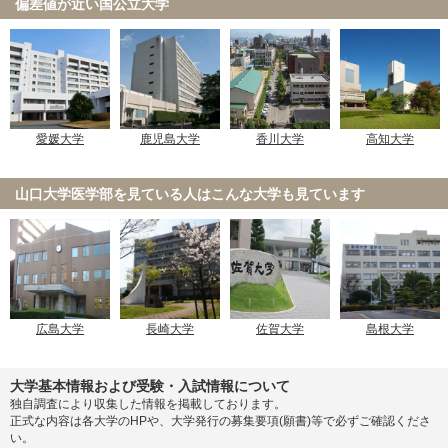
偏差値が近い国公立大学
愛媛大学
鹿児島大学
香川大学
高知大学
山口大学医学部を見ている人は
こんな大学も見ています
広島大学
長崎大学
佐賀大学
島根大学
大学基本情報および受験・入試情報について
独自調査により収集した情報を掲載しております。
正式な内容は各大学のHPや、大学発行の募集要項(願書)等で必ずご確認くださ
い。