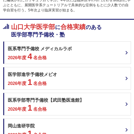
ぶとともに、展開医学系テュートリアルで具体的な症例をもとに少人数での自
学自習を行う。5年次より臨床実習が始まる。
山口大学医学部
合格実績
に
のある
医学部専門予備校・塾
医系専門予備校 メディカルラボ
4
2026年度
名合格
医学部進学予備校メビオ
1
2026年度
名合格
医系学部専門予備校【武田塾医進館】
1
2026年度
名合格
岡山進研学院
1