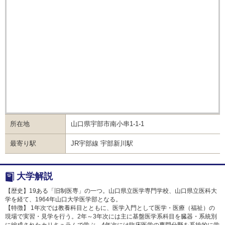
人数
-
本制度は，家計の急変により，授業料の納付が困
難となった学生に対する，経済的な
目的
困窮学生支援を目的とした「山口大学基金」の学
生支援事業です。
経済的理由により授業料の納付が困難な学部学生
のうち，次のいずれかの要件を
満たし，当該学部長が特に必要と認めた者。ただ
し，外国人留学生を除く。
①家計の急変により，授業料の納付が困難となっ
所在地
山口県宇部市南小串1-1-1
条件
た者。
②経済的理由により授業料の納付が困難な学部生
最寄り駅
JR宇部線 宇部新川駅
のうち，授業料免除基準に
おける家計基準を満たしており，学力向上が見込
まれる者。
大学解説
免除
-
【歴史】19ある「旧制医専」の一つ。山口県立医学専門学校、山口県立医科大
学を経て、1964年山口大学医学部となる。
備考
-
【特徴】 1年次では教養科目とともに、医学入門として医学・医療（福祉）の
現場で実習・見学を行う。2年～3年次には主に基盤医学系科目を臓器・系統別
に編成されたカリキュラムで学ぶ。4年次には臨床医学の専門分野を系統的に学