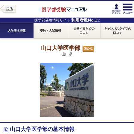
戻る
利用者数No.1
医学部受験情報サイト
※
合格するための
キャンパスライフの
大学基本情報
受験・入試情報
口コミ
口コミ
山口大学医学部
国公立
山口県
山口大学医学部の基本情報