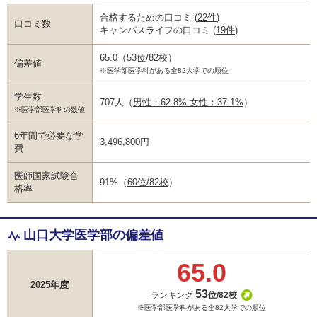
合格するための口コミ
(
22件
)
口コミ数
キャンパスライフの口コミ
(
19件
)
65.0
（
53位/82校
）
偏差値
※医学部医学科がある全82大学での順位
学生数
707人
（
男性：62.8% 女性：37.1%
）
※医学部医学科の数値
6年間で必要な学
3,496,800円
費
医師国家試験合
91%
（
60位/82校
）
格率
山口大学医学部の偏差値
65.0
2025年度
53
ランキング
位/82校
※医学部医学科がある全82大学での順位