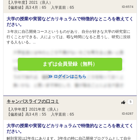
【入学年度】2021（浪人）
5. 他の奨学金の受給が決まったときには，どち
ID:6574
【偏差値】高3 4月：65 入学直前：65
らの奨学金を受給するか選択し，七村奨学金を
停止する場合には学生サービス係へ連絡するこ
大学の授業や実習などカリキュラムで特徴的なところを教えてく
と。
ださい。
３年次に自己開発コースというものがあり、自分が好きな大学の研究室に
山口大学医学部及び大学院医学系研究科高度学術医育成コ
行くことができる。人によっては、暇な時間になると思うし、研究に没頭
ースSCEA
する人もいる。...
貸与
金額
50,000円(月額)
まずは会員登録（無料）
人数
2人
ログインはこちら
目的
-
ＳＣＥＡプログラム履修者２名
大学院修了後、奨学金の貸与を受けた期間の2倍
キャンパスライフの口コミ
条件
に相当する期間中に貸与を受けた期間と同じ期間
5
（最大6年間）を研究医として従事する必要があ
【入学年度】2021年度（浪人）
ります。
ID:6287
【偏差値】高3 4月：55 入学直前：65
免除
学部生：月額5万円 大学院生：月額10万円
大学の授業や実習などカリキュラムで特徴的なところを教えてく
ださい。
備考
-
解剖実習は2年生にあります。3年生の時に自己開発プログラムとして自分