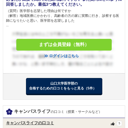
支給しません。
回答しましたか。最低3つ教えてください。
※長期履修学生は，修業年限を長期履修期間で除
（質問）医学部を志望した理由は何ですか
した数を当初の月額に乗ずる額を支給します。
（解答）地域医療にかかわり、高齢者の方の家に実際に行き、診察する医
※退学または除籍されたときは，その翌月から奨
師になりたいと思い、医学部を志望しました
学金の支給を取り消します。
...
※山口大学学則第 63 条に基づく懲戒を受けたと
きは，その翌月から奨学金の支給を取り消しま
す。
※休学期間については，奨学金の支給を停止しま
まずは会員登録（無料）
す。
※虚偽や不正な手段により奨学金を受給した場
ログインはこちら
合，奨学金受給決定に遡り，奨学金を取り消しま
す。
※奨学金が停止または取り消しとなった月分につ
備考
いて，すでに奨学金を支給していた場合は，その
奨学金を返納することになります。
山口大学医学部の
合格するための口コミをもっと見る（5件）
奨学生は，次の義務を履行する必要があります。
1. 学業に励むとともに健康に留意し，本奨学生
としての品位を保つよう努めること。
2. 奨学金受給決定時に学長へ誓約書を提出する
こと。
キャンパスライフ
の口コミ（授業・サークルなど）
3. 翌年の４月末までに，１年間の修学状況報告
書（所定の様式）を学長へ提出すること。
キャンパスライフの口コミ
5
4. 奨学生の懇談会に出席すること。