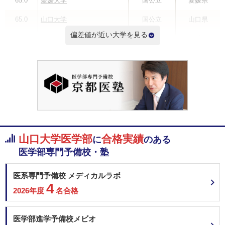
65.0
愛媛大学
国公立
愛媛県
65.0
山口大学
国公立
山口県
偏差値が近い大学を見る
64.8
聖マリアンナ医科大学
私立
神奈川県
64.7
東海大学
私立
神奈川県
64.7
高知大学
国公立
高知県
64.7
香川大学
国公立
香川県
64.5
金沢医科大学
私立
石川県
山口大学医学部
合格実績
に
のある
偏差値ランキングを見る
医学部専門予備校・塾
医系専門予備校 メディカルラボ
4
2026年度
名合格
医学部進学予備校メビオ