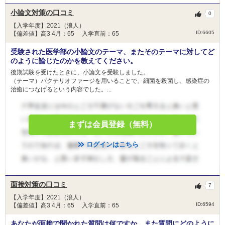
金額
70,000円(月額)
小論文対策の口コミ
0
人数
10人
【入学年度】2021（浪人）
ID:6605
【偏差値】高3 4月：65 入学直前：65
山口大学経済学部卒業生の七村守氏（株式会社セ
プテーニ・ホールディングス名誉会長＆ファウン
受験された医学部の小論文のテーマ、またそのテーマに対してど
ダー）から，経済的に困窮している学力優秀な学
のように論じたのかを教えてください。
目的
生が勉学に専念でき，卒業まで安心して修学でき
後期試験を受けたときに、小論文を受験しました。
るよう支援したいとのご寄附により，平成 28 年
（テーマ）バクテリオファージを用いることで、細菌を殺菌し、感染症の
度から山口大学基金により返還を必要としない給
治癒につなげるという内容でした。...
付型の奨学金として実施しています。
令和７年４月に山口大学に入学（編入学）した学
まずは会員登録（無料）
部学生のうち，次の各号に該当する者とする。た
だ
条件
し，外国人留学生を除く。
ログインはこちら
(1) 学力が優秀である者。
(2) 生計維持者の収入または所得が以下に当ては
まる者。
面接対策の口コミ
7
奨学金の給付金額
免除
【入学年度】2021（浪人）
年額 630,000 円（月額 70,000 円×９カ月分）
ID:6594
【偏差値】高3 4月：65 入学直前：65
※８月，９月，３月分は大学が休業期間中のため
あなたが面接で聞かれた質問は何ですか。また質問にどのように