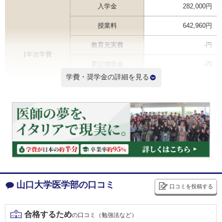
入学金
282,000円
授業料
642,960円
教育充実費
-円
1年次学費
委託徴収金
-円
学費・奨学金の詳細を見る
その他
-円
合計
924,960円
2年次以降学費（年間） ※
535,800円
6年間学費総額
3,496,800円
※2年次学費を掲載しているため3年次以降の学費は記載と異なる場合があります
学費ランキングを見る
山口大学医学部の口コミ
口コミを投稿する
七村奨学金
給付
合格するため
の口コミ（勉強法など）