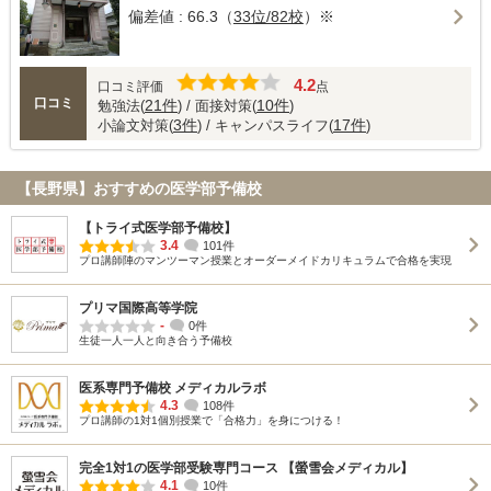
偏差値 : 66.3（
33位/82校
）※
4.2
口コミ評価
点
口コミ
21件
10件
勉強法(
) / 面接対策(
)
3件
17件
小論文対策(
) / キャンパスライフ(
)
【長野県】おすすめの医学部予備校
【トライ式医学部予備校】
3.4
101件
プロ講師陣のマンツーマン授業とオーダーメイドカリキュラムで合格を実現
プリマ国際高等学院
-
0件
生徒一人一人と向き合う予備校
医系専門予備校 メディカルラボ
4.3
108件
プロ講師の1対1個別授業で「合格力」を身につける！
完全1対1の医学部受験専門コース 【螢雪会メディカル】
4.1
10件