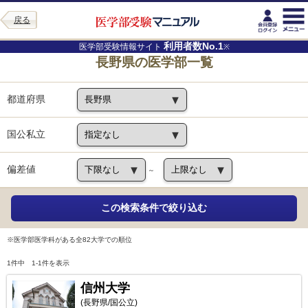
戻る
利用者数No.1
医学部受験情報サイト
※
長野県の医学部一覧
都道府県
国公私立
偏差値
～
※医学部医学科がある全82大学での順位
1件中 1-1件を表示
信州大学
(長野県/国公立)