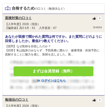
和歌山県立医科大学 一般枠（県内募集）
合格するため
の口コミ（勉強法など）
和歌山県立医科大学 県民医療枠（全国募集）
和歌山県立医科大学 県民医療枠Ａ
面接対策の口コミ
0
和歌山県立医科大学 県民医療枠Ｂ
【入学年度】2026（現役）
和歌山県立医科大学 地域医療枠（県内募集）
ID:8004
【偏差値】高3 4月：61 入学直前：67
川崎医科大学 静岡地域枠
川崎医科大学 長崎地域枠
あなたが面接で聞かれた質問は何ですか。また質問にどのように
川崎医科大学 岡山地域枠
回答しましたか。最低3つ教えてください。
川崎医科大学 一般
【質問】なぜ医師を目指したのか？
【回答】私は臨床のみならず、予防医療に携わり、健康増進・疾病予防に
東北医科薬科大学 一般
貢献することに魅力を感じ、医師を志しました。医...
東北大学 総合型選抜Ⅲ
山梨大学 学校推薦型選抜Ⅱ
まずは会員登録（無料）
福井大学 学校推薦型選抜Ⅱ
名古屋大学 推薦
2月9日
ログインはこちら
三重大学 学校推薦型選抜
慶應義塾大学 一般
福岡大学 学部留学生選抜
勉強法の口コミ
0
【入学年度】2026（現役）