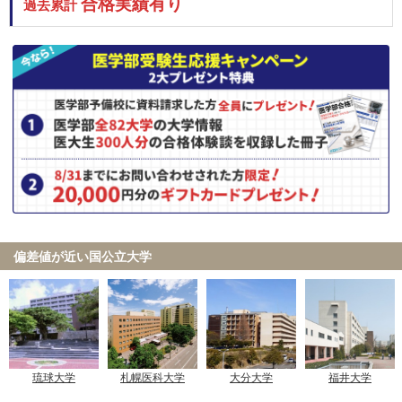
合格実績有り
過去累計
近畿大学 共通テスト利用 中期
順天堂大学 地域枠選抜
順天堂大学 前期共通テスト利用
順天堂大学 一般 (A方式)
岩手医科大学 学士編入学者選抜
北里大学 一般
東邦大学 一般
2月16日
金沢医科大学 一般前期
兵庫医科大学 一般選抜B（英語資格試験活用型）
帝京大学 大学入学共通テスト利用
偏差値が近い国公立大学
金沢医科大学 一般前期
2月17日
国際医療福祉大学 共通テスト利用
杏林大学 共通テスト利用(前期)
大阪医科薬科大学 一般選抜（前期）
2月19日
大阪医科薬科大学 一般選抜（大阪府地域枠）
琉球大学
札幌医科大学
大分大学
福井大学