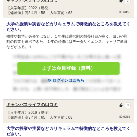
キャンパスライフの口コミ
2
獨協医科大学 栃木県地域枠
【入学年度】2022（現役）
杏林大学 外国人留学生選抜
ID:6850
【偏差値】高3 4月：58 入学直前：63
杏林大学 東京都地域枠選抜
大学の授業や実習などカリキュラムで特徴的なところを教えてく
杏林大学 新潟県地域枠選抜
ださい。
杏林大学 群馬県地域枠
2月12日
物理や数学が必修ではない。１年生は選択制の教養科目が多く、ヨガや彫
杏林大学 一般選抜
刻の授業も選択できた。１年の必修にはデータサイエンス、キャリア教育
藤田医科大学 共通テスト利用入試
などがある。１...
藤田医科大学 一般（一般枠）
藤田医科大学 一般（地域枠）
日本医科大学 グローバル特別選抜（前期）
まずは会員登録（無料）
日本医科大学 一般（前期地域枠）
日本医科大学 地域医療枠（前期）
ログインはこちら
藤田医科大学 共通テスト利用入試
藤田医科大学 一般（一般枠）
キャンパスライフの口コミ
3
藤田医科大学 一般（地域枠）
【入学年度】2016（現役）
久留米大学 前期一般選抜
ID:6363
【偏差値】高3 4月：65 入学直前：68
2月13日
順天堂大学 研究医特別選抜
順天堂大学 地域枠選抜
大学の授業や実習などカリキュラムで特徴的なところを教えてく
ださい。
順天堂大学 前期共通テスト利用