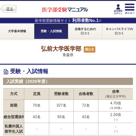
戻る
利用者数No.1
医学部受験情報サイト
※
合格するための
キャンパスライフの
大学基本情報
受験・入試情報
口コミ
口コミ
弘前大学医学部
国公立
青森県
受験・入試情報
入試実績（2026年度）
倍率
方式
定員
受験者数
合格者数
（国公立大平均）
4.70倍
前期
70名
327名
72名
（3.20倍）
2.20倍
総合型選抜Ⅱ
42名
93名
42名
（-）
私費外国人
-
-
-
-
留学生入試
（-）