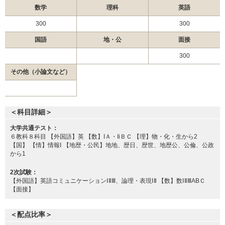
順天堂大学 研究医特別選抜
数学
理科
英語
順天堂大学 地域枠選抜
2月3日
順天堂大学 前期共通テスト利用
300
300
順天堂大学 共通テスト・一般独自併用
国語
地・公
面接
順天堂大学 一般 (A方式)
300
順天堂大学 一般 (B方式)
その他（小論文など）
自治医科大学 一般
金沢医科大学 一般前期
藤田医科大学 一般（一般枠）
＜科目詳細＞
2月4日
藤田医科大学 一般（地域枠）
東京医科大学 共通テスト利用
大学共通テスト：
６教科８科目 【外国語】英 【数】IＡ・IiＢＣ 【理】物・化・生から2
東京医科大学 一般
【国】 【情】情報Ⅰ 【地歴・公民】地地、歴日、歴世、地歴公、公倫、公政
から1
三重大学 学校推薦型選抜
2次試験：
徳島大学 学校型推薦選抜Ⅱ
【外国語】英語コミュニケーションⅠⅡⅢ、論理・表現ⅠⅡ 【数】数ⅠⅡⅢABＣ
帝京大学 一般
【面接】
帝京大学 一般（福島枠）
帝京大学 一般（千葉枠）
＜配点比率＞
帝京大学 一般（静岡枠）
2月5日