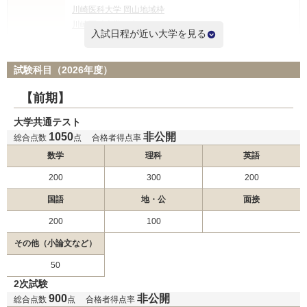
川崎医科大学 岡山地域枠
川崎医科大学 一般
入試日程が近い大学を見る
国際医療福祉大学 一般前期
試験科目（2026年度）
杏林大学 外国人留学生選抜
杏林大学 東京都地域枠選抜
【前期】
杏林大学 新潟県地域枠選抜
大学共通テスト
杏林大学 群馬県地域枠
1050
非公開
杏林大学 一般選抜
総合点数
点
合格者得点率
東海大学 一般入試
2月2日
数学
理科
英語
福岡大学 一般
200
300
200
日本医科大学 グローバル特別選抜（前期）
日本医科大学 一般（前期地域枠）
国語
地・公
面接
日本医科大学 地域医療枠（前期）
200
100
国際医療福祉大学 一般前期
その他（小論文など）
北里大学 一般
50
東海大学 一般入試
2次試験
金沢医科大学 一般前期
900
非公開
総合点数
点
合格者得点率