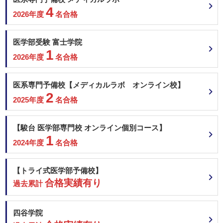
関西医科大学 一般前期
4
2026年度
名合格
福岡大学 共通テスト利用型（Ⅰ期）
福岡大学 一般
順天堂大学 地域枠選抜
医学部受験 富士学院
1
順天堂大学 前期共通テスト利用
2026年度
名合格
順天堂大学 一般 (A方式)
東京医科大学 共通テスト利用
東京医科大学 一般
医系専門予備校【メディカルラボ オンライン校】
2
2025年度
名合格
埼玉医科大学 一般前期
北里大学 一般
【駿台 医学部専門校 オンライン個別コース】
昭和医科大学 一般選抜入試（Ⅰ期）
1
2024年度
名合格
東海大学 静岡県地域枠
東海大学 神奈川地域枠
東海大学 大学入学共通テスト利用
【トライ式医学部予備校】
東海大学 一般入試
合格実績有り
過去累計
東京女子医科大学 一般
2月15日
東邦大学 一般
聖マリアンナ医科大学 一般（前期）
四谷学院
近畿大学 共通テスト利用 前期