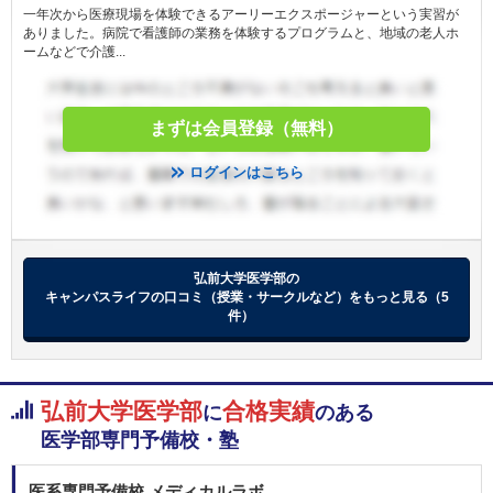
一年次から医療現場を体験できるアーリーエクスポージャーという実習が
順天堂大学 一般 (A方式)
ありました。病院で看護師の業務を体験するプログラムと、地域の老人ホ
ームなどで介護...
北里大学 一般
昭和医科大学 新潟県地域枠
昭和医科大学 静岡県地域枠
まずは会員登録（無料）
昭和医科大学 茨城県地域枠
昭和医科大学 山梨県地域枠
ログインはこちら
昭和医科大学 長野県地域枠
昭和医科大学 一般選抜入試（Ⅰ期）
東海大学 静岡県地域枠
東海大学 神奈川地域枠
弘前大学医学部の
東海大学 大学入学共通テスト利用
キャンパスライフの口コミ（授業・サークルなど）をもっと見る（5
東海大学 一般入試
件）
東京女子医科大学 一般
東京女子医科大学 一般
2月14日
聖マリアンナ医科大学 一般（前期）
弘前大学医学部
合格実績
に
のある
藤田医科大学 共通テスト利用入試
藤田医科大学 一般（一般枠）
医学部専門予備校・塾
藤田医科大学 一般（地域枠）
関西医科大学 地域枠学校推薦型選抜（専願制）
医系専門予備校 メディカルラボ