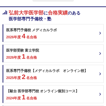
愛知医科大学 一般
400
非公開
総合点数
点
合格者得点率
数学
理科
英語
弘前大学医学部
合格実績
に
のある
京都府立医科大学 学校推薦型選抜＜地域枠＞
医学部専門予備校・塾
大阪大学 推薦（学校型推薦選抜）
国語
熊本大学 学校推薦型選抜Ⅱ（一般枠）
地・公
面接
医系専門予備校 メディカルラボ
熊本大学 学校推薦型選抜Ⅱ（地域枠）
200
4
熊本大学 学校推薦型選抜Ⅱ（みらい医療枠）
2026年度
名合格
その他（小論文など）
東邦大学 一般
2月7日
兵庫医科大学 一般選抜A（4科目型）
200
医学部受験 富士学院
川崎医科大学 静岡地域枠
1
2026年度
名合格
川崎医科大学 長崎地域枠
＜科目詳細＞
川崎医科大学 岡山地域枠
大学共通テスト：
川崎医科大学 一般
医系専門予備校【メディカルラボ オンライン校】
６教科８科目 【外国語】英 【数】IＡ・IiＢＣ 【理】物・化・生から2
東北医科薬科大学 一般
2
【国】 【情】情報Ⅰ 【地歴・公民】地地、歴日、歴世、地歴公、公倫、公政
2025年度
名合格
から1
金沢大学 A-lympiad選抜Ⅱ
2次試験：
【駿台 医学部専門校 オンライン個別コース】
金沢大学 総合型選抜Ⅱ（地元育成枠）
【その他】ケーススタディの自学自習(200点),個人面接(200点)
1
金沢大学 学校推薦型選抜Ⅱ(特別枠）
2024年度
名合格
【私費外国人留学生入試】
金沢大学 学校推薦型選抜Ⅱ