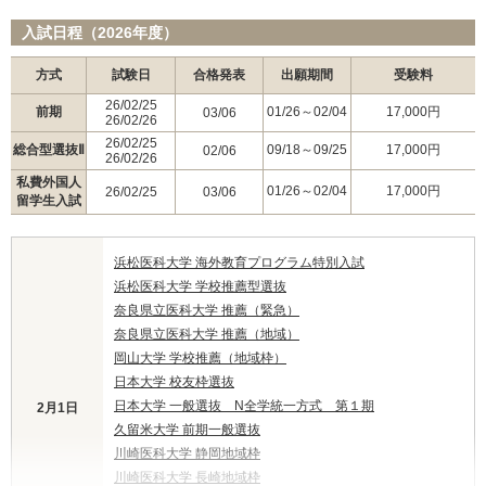
入試日程（2026年度）
方式
試験日
合格発表
出願期間
受験料
26/02/25
前期
01/26～02/04
17,000円
03/06
26/02/26
26/02/25
総合型選抜Ⅱ
09/18～09/25
17,000円
02/06
26/02/26
私費外国人
01/26～02/04
17,000円
26/02/25
03/06
留学生入試
浜松医科大学 海外教育プログラム特別入試
浜松医科大学 学校推薦型選抜
奈良県立医科大学 推薦（緊急）
奈良県立医科大学 推薦（地域）
岡山大学 学校推薦（地域枠）
日本大学 校友枠選抜
日本大学 一般選抜 N全学統一方式 第１期
2月1日
久留米大学 前期一般選抜
川崎医科大学 静岡地域枠
川崎医科大学 長崎地域枠