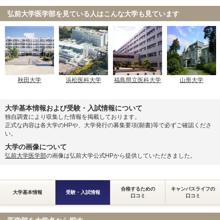
獨協医科大学 新潟県地域枠
弘前大学医学部を見ている人は
こんな大学も見ています
獨協医科大学 前期
獨協医科大学 栃木県地域枠
東京慈恵会医科大学 一般
2月21日
東邦大学 統一入試
関西医科大学 大学入学共通テスト利用(前期)
関西医科大学 大学入学共通テスト・一般選抜併用
秋田大学
浜松医科大学
福島県立医科大学
山形大学
国際医療福祉大学 共通テスト利用
大学基本情報および受験・入試情報について
獨協医科大学 新潟県地域枠
独自調査により収集した情報を掲載しております。
獨協医科大学 前期
正式な内容は各大学のHPや、大学発行の募集要項(願書)等で必ずご確認くださ
2月22日
い。
獨協医科大学 栃木県地域枠
東京慈恵会医科大学 一般
大学の画像について
弘前大学医学部
の画像は弘前大学公式HPから提供していただきました。
東京慈恵会医科大学 一般
2月23日
合格するための
キャンパスライフの
大学基本情報
受験・入試情報
口コミ
口コミ
旭川医科大学 前期
旭川医科大学 私費外国人留学生選抜
札幌医科大学 前期