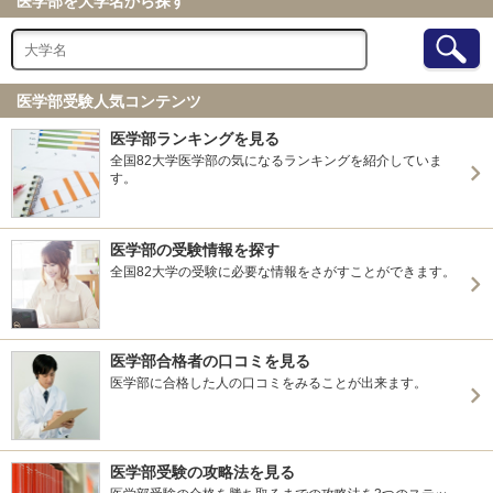
医学部を大学名から探す
北海道大学 前期
弘前大学 前期
弘前大学 総合型選抜Ⅱ
弘前大学 私費外国人留学生入試
医学部受験人気コンテンツ
東北大学 前期
医学部ランキングを見る
秋田大学 前期
全国82大学医学部の気になるランキングを紹介していま
秋田大学 私費外国人留学生入試
す。
山形大学 前期
福島県立医科大学 前期（一般）
福島県立医科大学 私費外国人留学生選抜
医学部の受験情報を探す
筑波大学 前期（一般）
全国82大学の受験に必要な情報をさがすことができます。
群馬大学 前期
群馬大学 私費外国人留学生選抜
群馬大学 帰国生選抜
千葉大学 前期
医学部合格者の口コミを見る
医学部に合格した人の口コミをみることが出来ます。
千葉大学 私費外国人留学生選抜
東京大学 前期
東京科学大学(旧東京医科歯科大学) 前期
東京科学大学(旧東京医科歯科大学) 私費外国人留学生特別
医学部受験の攻略法を見る
選抜