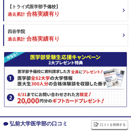
金沢大学 医学類・高大院接続入試
【トライ式医学部予備校】
名古屋市立大学 地域枠学校推薦
＜科目詳細＞
合格実績有り
名古屋市立大学 学校推薦（中部圏活躍型）
過去累計
日本留学試験，英語，小論文，面接それぞれをＡ，Ｂ，Ｃ，Ｄ，Ｅの 5 段
名古屋市立大学 学校推薦（名古屋市立高大接続型）
階評 価とする。 （日本留学試験） 受験を要する科目の合計点を 5 段階評価
三重大学 学校推薦型選抜
する。 （英 語） 英語に関する基礎的な学力を採点評価する。 （小論
四谷学院
文） 課題についての自分の考えを明確に論述しているかどうかを日本語
京都府立医科大学 学校推薦型選抜＜全国一般枠＞
能力も含め， 総合的に採点評価する。 （面 接） 医学への関心，意欲，
合格実績有り
過去累計
大阪大学 推薦（学校型推薦選抜）
適性等を評価する。
大阪公立大学 総合型選抜
大阪公立大学 学校推薦型選抜
神戸大学 総合型選抜
神戸大学 推薦（学校型推薦選抜）
徳島大学 学校型推薦選抜Ⅱ
埼玉医科大学 一般前期
近畿大学 地域枠入試【一般前期型】（大阪府）
2月8日
近畿大学 地域枠入試【一般前期型】（和歌山県）
近畿大学 地域枠入試【一般前期型】（静岡県）
近畿大学 一般（前期）
兵庫医科大学 一般選抜A（4科目型）
産業医科大学 A方式
産業医科大学 B方式
弘前大学医学部の口コミ
口コミを投稿する
大分大学 総合型