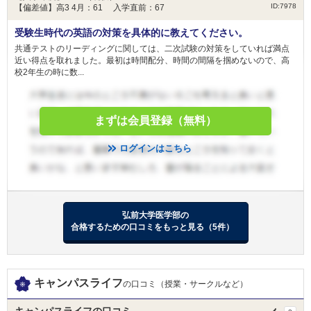
大阪医科薬科大学 一般選抜（前期）
ID:7978
【偏差値】高3 4月：61 入学直前：67
大阪医科薬科大学 一般選抜（大阪府地域枠）
受験生時代の英語の対策を具体的に教えてください。
日本医科大学 グローバル特別選抜（前期）
2月10日
日本医科大学 一般（前期地域枠）
共通テストのリーディングに関しては、二次試験の対策をしていれば満点
近い得点を取れました。最初は時間配分、時間の間隔を掴めないので、高
日本医科大学 地域医療枠（前期）
校2年生の時に数...
獨協医科大学 新潟県地域枠
獨協医科大学 前期
まずは会員登録（無料）
獨協医科大学 栃木県地域枠
杏林大学 外国人留学生選抜
ログインはこちら
杏林大学 東京都地域枠選抜
杏林大学 新潟県地域枠選抜
2月11日
杏林大学 群馬県地域枠
杏林大学 一般選抜
弘前大学医学部の
東京慈恵会医科大学 一般
合格するための口コミをもっと見る（5件）
日本大学 校友枠選抜
日本大学 一般選抜 N全学統一方式 第１期
キャンパスライフ
の口コミ（授業・サークルなど）
獨協医科大学 新潟県地域枠
獨協医科大学 前期