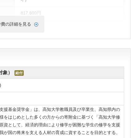
817,800円
学費の詳細を見る
535,800円
3,496,800円
※2年次学費を掲載しているため3年次以降の学費は記載と異なる場合があります
費ランキングを見る
対象）
給付
)
支援基金奨学金」は、高知大学教職員及び卒業生、高知県内の
様をはじめとした多くの方からの寄附金に基づく「高知大学修
原資として、経済的理由により修学が困難な学生の修学を支援
我が国の将来を支える人材の育成に資することを目的とする、