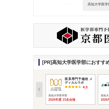
高知大学医学
57
64.7
高知大学
57
64.7
香川大学
60
64.5
金沢医科大学
61
64.3
福岡大学
61
64.3
宮崎大学
61
64.3
福井大学
[PR]高知大学医学部におす
偏差
医系専門予備校 メ
ディカルラボ
4.3
高知大学医学部
高知大
2026年度 15名合格
202