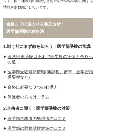
ット、国・地域別の特徴など海外の大学医学部に関する
情報を多数紹介しています。
合格までの道のりを徹底分析！
医学部受験の攻略法
1.戦う前にまず敵を知ろう！医学部受験の常識
医学部再受験は不利!?再受験の実情と合格へ
の道
医学部受験最新情報(新課程、倍率、新学習指
導要領など)
合格に必要な３つの心構え
保護者の方向けコラム
医学部進学予備校
医系専門予備校
メビオ
【メディカルラ
ボ オンライン
4.0
2.合格者に聞く！医学部受験の対策
校】
-
医学部
高知大学医学部
高知大学医学
医学部合格者の勉強法の口コミ
度 1名合格
2025年度 5名合格
2025年度 
医学部の面接試験対策の口コミ