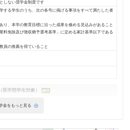
としない奨学金制度です
学する学生のうち、次の各号に掲げる事項をすべて満たした者
あり、本学の教育目標に沿った成果を修める見込みがあること
業料免除及び徴収猶予選考基準」に定める家計基準以下である
教員の推薦を得ていること
（医学部学生対象）
給付
学金をもっと見る
学する学資の支弁が困難な学生（外国人留学生を除く）に対し