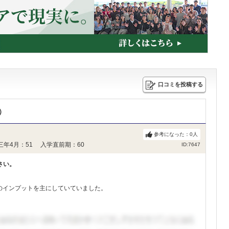
間支給するものです。
及び次に該当する学生を除く
構奨学金の貸与申請がない者
定の不合格者
口コミを投稿する
）
参考になった：
0
人
三年4月：51 入学直前期：60
ID:7647
さい。
のインプットを主にしていていました。