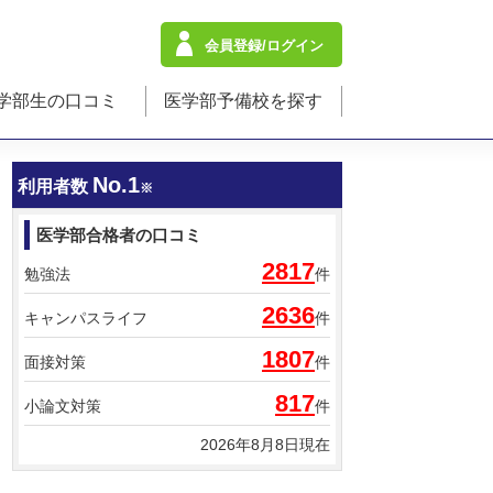
会員登録/ログイン
学部生の口コミ
医学部予備校を探す
No.1
利用者数
※
医学部合格者の口コミ
2817
勉強法
件
2636
キャンパスライフ
件
1807
面接対策
件
817
小論文対策
件
2026年8月8日現在