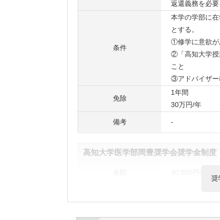
返還義務を必要
本学の学部に在
とする。
①修学に意欲が
条件
②「高知大学授
こと
③アドバイザー
1年間
免除
30万円/年
備考
-
高知大学医学部岡豊奨学会奨学金制度
金額
40,000円(月額)
奨
人数
-
本学医学部に在
目的