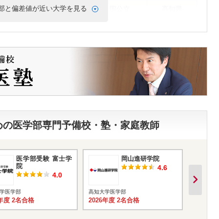
部と偏差値が近い大学を見る
国公立
高知県
国公立
香川県
私立
石川県
私立
福岡県
国公立
宮崎県
国公立
福井県
すめの医学部専門予備校・塾・家庭教師
値ランキングを見る
医学部受験 富士学
岡山進研学院
院
4.6
4.0
学医学部
高知大学医学部
高知大学
6年度 2名合格
2026年度 2名合格
2026年