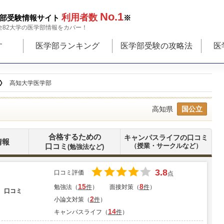
No.1
利用者数
部受験情報サイト
※
全82大学の医学部情報をカバー！
す
医学部ランキング
医学部受験の攻略法
医
高知大学医学部
高知県
国公立
合格するための
キャンパスライフの口コミ
情報
口コミ
（授業・サークルなど）
(勉強法など)
3.8
口コミ評価
点
15
8
勉強法（
件
）
面接対策（
件
）
口コミ
2
小論文対策（
件
）
14
キャンパスライフ（
件
）