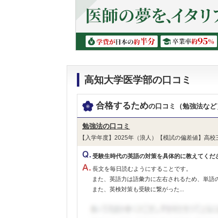
て奨学金を１年
学資困難な学生
※外国人留学生
条件
日本学生支援機
前年度の進級判
等
高知大学医学部の口コミ
免除
-
合格するため
の口コミ（勉強法など
備考
-
勉強法の口コミ
【入学年度】2025年（浪人）【模試の偏差値】高校
受験生時代の英語の対策を具体的に教えてくだ
長文を毎日読むようにすることです。
また、英語力は語彙力に左右されるため、単語
また、英検対策も受験に繋がった...