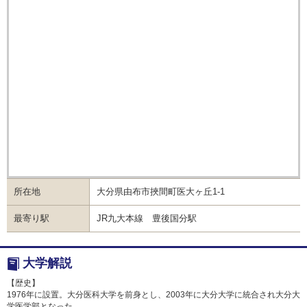
所在地
大分県由布市挾間町医大ヶ丘1-1
最寄り駅
JR九大本線 豊後国分駅
大学解説
【歴史】
1976年に設置。大分医科大学を前身とし、2003年に大分大学に統合され大分大
学医学部となった。