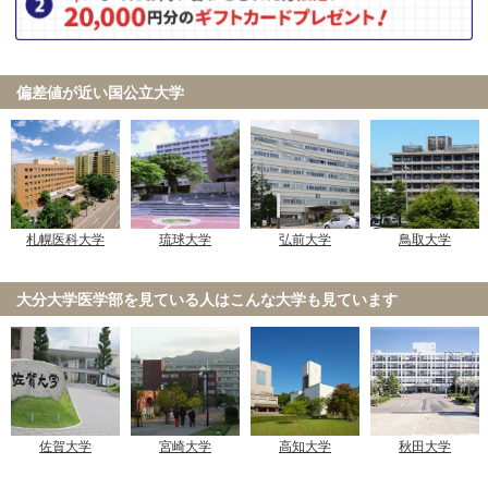
偏差値が近い国公立大学
弘前大学
札幌医科大学
琉球大学
鳥取大学
大分大学医学部を見ている人は
こんな大学も見ています
佐賀大学
宮崎大学
高知大学
秋田大学