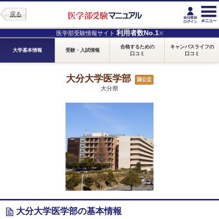
戻る
利用者数No.1
医学部受験情報サイト
※
合格するための
キャンパスライフの
大学基本情報
受験・入試情報
口コミ
口コミ
大分大学医学部
国公立
大分県
大分大学医学部の基本情報