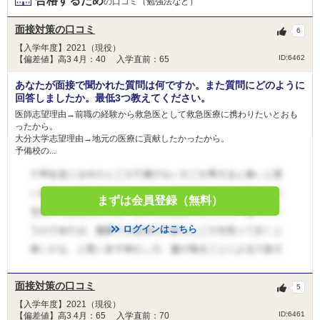
合格するため
の口コミ（勉強法など）
面接対策の口コミ
6
【入学年度】2021（現役）
ID:6462
【偏差値】高3 4月：40 入学直前：65
あなたが面接で聞かれた質問は何ですか。また質問にどのように
回答しましたか。最低3つ教えてください。
医師志望理由→前職の経験から救急医として救急医療に携わりたいとおも
ったから。
大分大学志望理由→地元の医療に貢献したかったから。
予備校の...
まずは会員登録（無料）
ログインはこちら
面接対策の口コミ
5
【入学年度】2021（現役）
ID:6461
【偏差値】高3 4月：65 入学直前：70