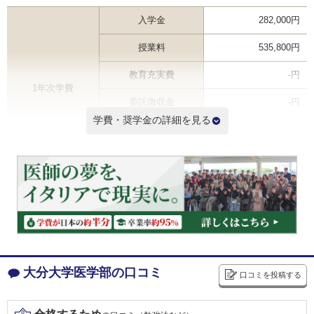
入学金
282,000円
授業料
535,800円
教育充実費
-円
1年次学費
委託徴収金
-円
学費・奨学金の詳細を見る
その他
-円
合計
817,800円
2年次以降学費（年間） ※
535,800円
6年間学費総額
3,496,800円
※2年次学費を掲載しているため3年次以降の学費は記載と異なる場合があります
学費ランキングを見る
大分大学医学部の口コミ
口コミを投稿する