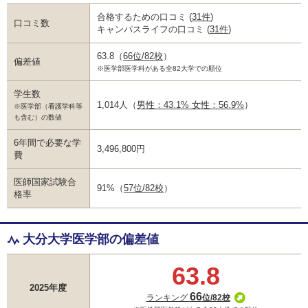
合格するための口コミ
(
31件
)
口コミ数
キャンパスライフの口コミ
(
31件
)
63.8
（
66位/82校
）
偏差値
※医学部医学科がある全82大学での順位
学生数
1,014人
（
男性：43.1% 女性：56.9%
）
※医学部（看護学科等
も含む）の数値
6年間で必要な学
3,496,800円
費
医師国家試験合
91%
（
57位/82校
）
格率
大分大学医学部の偏差値
63.8
2025年度
66
ランキング
位/82校