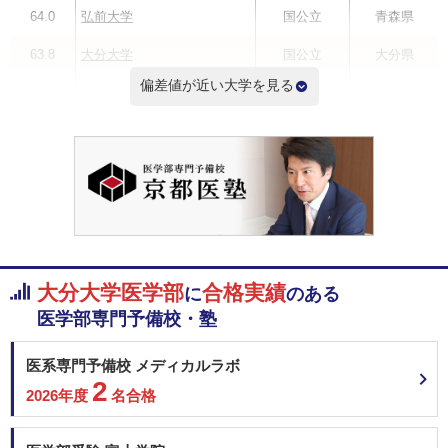
64.0
弘前大学
国公立
青森県
63.8
大分大学
国公立
大分県
偏差値が近い大学を見る
63.8
北里大学
私立
神奈川県
63.8
久留米大学
私立
福岡県
63.8
札幌医科大学
国公立
北海道
63.5
徳島大学
国公立
徳島県
63.5
岩手医科大学
私立
岩手県
大分大学医学部
合格実績
に
のある
偏差値ランキングを見る
医学部専門予備校・塾
医系専門予備校 メディカルラボ
2
2026年度
名合格