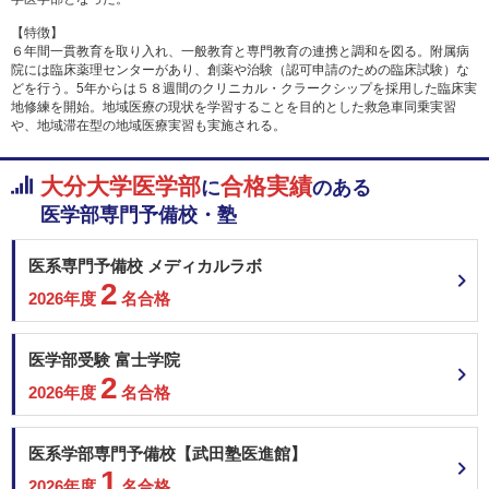
【特徴】
６年間一貫教育を取り入れ、一般教育と専門教育の連携と調和を図る。附属病
院には臨床薬理センターがあり、創薬や治験（認可申請のための臨床試験）な
どを行う。5年からは５８週間のクリニカル・クラークシップを採用した臨床実
地修練を開始。地域医療の現状を学習することを目的とした救急車同乗実習
や、地域滞在型の地域医療実習も実施される。
大分大学医学部
合格実績
に
のある
医学部専門予備校・塾
医系専門予備校 メディカルラボ
2
2026年度
名合格
医学部受験 富士学院
2
2026年度
名合格
医系学部専門予備校【武田塾医進館】
1
2026年度
名合格