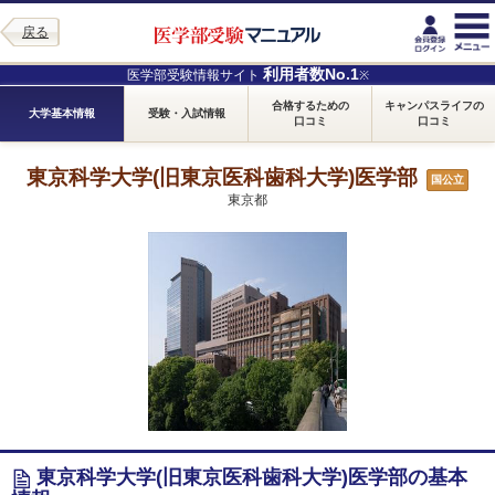
戻る
利用者数No.1
医学部受験情報サイト
※
合格するための
キャンパスライフの
大学基本情報
受験・入試情報
口コミ
口コミ
東京科学大学(旧東京医科歯科大学)医学部
国公立
東京都
東京科学大学(旧東京医科歯科大学)医学部の基本