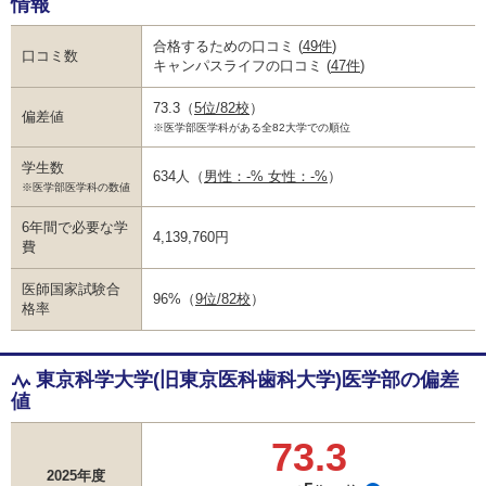
情報
合格するための口コミ
(
49件
)
口コミ数
キャンパスライフの口コミ
(
47件
)
73.3
（
5位/82校
）
偏差値
※医学部医学科がある全82大学での順位
学生数
634人
（
男性：-% 女性：-%
）
※医学部医学科の数値
6年間で必要な学
4,139,760円
費
医師国家試験合
96%
（
9位/82校
）
格率
東京科学大学(旧東京医科歯科大学)医学部の偏差
値
73.3
2025年度