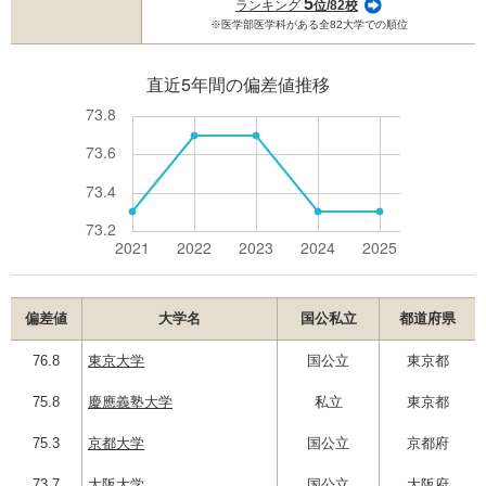
5
ランキング
位/82校
※医学部医学科がある全82大学での順位
偏差値
大学名
国公私立
都道府県
76.8
東京大学
国公立
東京都
75.8
慶應義塾大学
私立
東京都
75.3
京都大学
国公立
京都府
73.7
大阪大学
国公立
大阪府