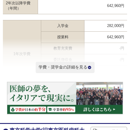
2年次以降学費
642,960円
（年間）
入学金
282,000円
授業料
642,960円
教育充実費
-円
1年次学費
委託徴収金
-円
学費・奨学金の詳細を見る
その他
-円
合計
924,960円
2年次以降学費（年間） ※
642,960円
6年間学費総額
4,139,760円
※2年次学費を掲載しているため3年次以降の学費は記載と異なる場合があります
学費ランキングを見る