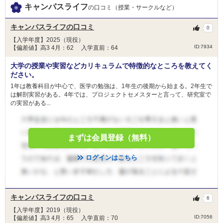
キャンパスライフ
貸付から2ヶ月以内に理由の如何を問わず返済し
の口コミ（授業・サークルなど）
備考
なければなりません。返済できない事情があって
も一切認められません。
キャンパスライフの口コミ
0
【入学年度】2025（現役）
ID:7934
【偏差値】高3 4月：62 入学直前：64
大学の授業や実習などカリキュラムで特徴的なところを教えてく
ださい。
1年は教養科目が中心で、医学の勉強は、1年生の後期から始まる。2年生で
は解剖実習がある。4年では、プロジェクトセメスターと言って、研究室で
の実習がある...
まずは会員登録（無料）
ログインはこちら
キャンパスライフの口コミ
6
【入学年度】2019（現役）
ID:7056
【偏差値】高3 4月：65 入学直前：70