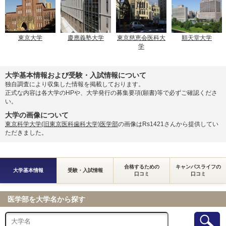
東京大学
慶應義塾大学
東京慈恵会医科大
順天堂大学
学
大学基本情報および受験・入試情報について
独自調査により収集した情報を掲載しております。
正式な内容は各大学のHPや、大学発行の募集要項(願書)等で必ずご確認くださ
い。
大学の画像について
東京科学大学(旧東京医科歯科大学)医学部
の画像はRs1421さんから提供してい
ただきました。
合格するための
キャンパスライフの
大学基本情報
受験・入試情報
口コミ
口コミ
医学部を大学名から探す