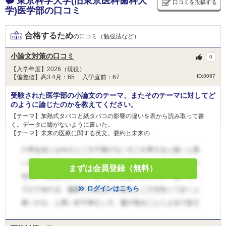
東京科学大学(旧東京医科歯科大
口コミを投稿する
学)医学部の口コミ
研究者養成コース進学生対象奨学金
合格するため
の口コミ（勉強法など）
金額
-
小論文対策の口コミ
0
人数
-
【入学年度】2026（現役）
ID:8067
【偏差値】高3 4月：65 入学直前：67
東京医科歯大学研究者養成コースへ進学する者に
目的
対し、今後の学業励みとするため奨学金を貸与す
受験された医学部の小論文のテーマ、またそのテーマに対してど
ることを目的としています。
のように論じたのかを教えてください。
【テーマ】加熱式タバコと紙タバコの影響の違いを表から読み取って書
条件
-
く。データに嘘がないように書いた。
【テーマ】未来の医療に関する英文。要約と未来の...
免除
-
備考
-
まずは会員登録（無料）
修学支援基金
ログインはこちら
金額
-
人数
-