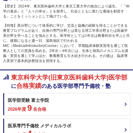
【歴史】 2024年、東京医科歯科大学と東京工業大学の統合により誕生。「『科
学の進歩』と『人々の幸せ』とを探求し、社会とともに新たな価値を創造す
る」ことをミッションとして掲げている。
【特徴】異分野について体系的に学び、交流と協働の経験を得ることができる
教育プログラムがあり、自身の専門分野とは異なる理工学系分野または医歯学
系分野を学べることを強みとする。医学科としては1年次は教養科目を学ぶと共
に、後期になると週一日、湯島地区で行われる
MIC（MedicalIntroductoryCourse）において、早期臨床体験実習等を通じて医
療人としての意識を高める。2年次～4年次には、生体と病気のメカニズムを講
義・実習を通じて学ぶほか、教養教育も引き続き行われる。その後は、臨床導
入実習で基本的診察技法を習得する。
東京科学大学(旧東京医科歯科大学)医学部
合格実績
に
のある
医学部専門予備校・塾
医学部受験 富士学院
9
2026年度
名合格
医系専門予備校 メディカルラボ