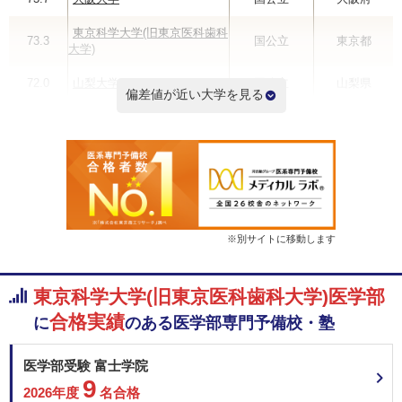
東京科学大学(旧東京医科歯科
73.3
国公立
東京都
大学)
72.0
山梨大学
国公立
山梨県
偏差値が近い大学を見る
71.7
東京慈恵会医科大学
私立
東京都
71.0
順天堂大学
私立
東京都
70.3
日本医科大学
私立
東京都
70.3
千葉大学
国公立
千葉県
※別サイトに移動します
偏差値ランキングを見る
東京科学大学(旧東京医科歯科大学)医学部
合格実績
に
のある
医学部専門予備校・塾
医学部受験 富士学院
9
2026年度
名合格