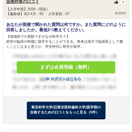
面接対策の口コミ
0
経済的理由により修学困難な学部学生に対し、奨
【入学年度】2026（現役）
目的
ID:8056
学金を給付することを目的としています。
【偏差値】高3 4月：65 入学直前：67
あなたが面接で聞かれた質問は何ですか。また質問にどのように
条件
-
回答しましたか。最低3つ教えてください。
【地域枠での受験ですがなぜ科学大？】
免除
-
研究や臨床の時期に留学することができる。将来は地方で臨床医として働
くことになると思うが、学生時代に研究や留学...
備考
-
菊川奨学基金(一時的短期貸付)
貸与
まずは会員登録（無料）
金額
30,000円
ログインはこちら
人数
-
学生生活におけるやむをえない緊急の出費に際
目的
し、一時的に貸付(限度額3万円)するものです。
東京科学大学(旧東京医科歯科大学)医学部の
合格するための口コミをもっと見る（5件）
条件
-
免除
-