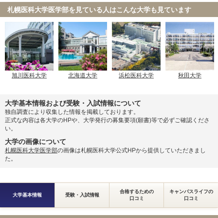
札幌医科大学医学部を見ている人は
こんな大学も見ています
旭川医科大学
北海道大学
浜松医科大学
秋田大学
大学基本情報および受験・入試情報について
独自調査により収集した情報を掲載しております。
正式な内容は各大学のHPや、大学発行の募集要項(願書)等で必ずご確認くださ
い。
大学の画像について
札幌医科大学医学部
の画像は札幌医科大学公式HPから提供していただきまし
た。
合格するための
キャンパスライフの
大学基本情報
受験・入試情報
口コミ
口コミ