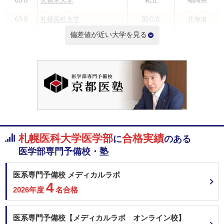
63.8
久留米大学
私立
福岡県
63.8
札幌医科大学
国公立
北海道
偏差値が近い大学を見る
63.5
徳島大学
国公立
徳島県
63.5
岩手医科大学
私立
岩手県
63.5
鳥取大学
国公立
鳥取県
63.5
埼玉医科大学
私立
埼玉県
63.2
旭川医科大学
国公立
北海道
札幌医科大学医学部
合格実績
に
のある
偏差値ランキングを見る
医学部専門予備校・塾
医系専門予備校 メディカルラボ
4
2026年度
名合格
医系専門予備校【メディカルラボ オンライン校】