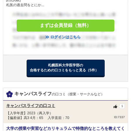
[2次試験]
目的
で、有用な人材を育成することを目的として、返
札医の過去問をとにか...
済の必要がない給付型の奨学金を支給していま
す。
・本人または生計維持者が札幌市内に居住してい
まずは会員登録（無料）
ること。
条件
・大学等または高校等に在学していること。
ログインはこちら
・学資に乏しいこと。
・学業が優秀で性行が善良であること、
・奨学資金 月額 6,000 円
免除
・入学支度資金(入学時のみ１回限り) 14,000 円
札幌医科大学医学部の
合格するための口コミをもっと見る（5件）
募集は、毎年、春（4月頃）・秋（9月頃）の2回
行っています。春と秋では募集対象者が異なりま
す。
キャンパスライフ
春の募集（補充採用）・・・当年度に大学等また
備考
の口コミ（授業・サークルなど）
は高校等に在学している方を対象に募集します。
秋の募集（予約採用）・・・次年度に大学等また
キャンパスライフの口コミ
1
は高校等に進学する予定の方を対象に募集しま
【入学年度】2023（再入学）
す。
ID:7337
【偏差値】高3 4月：65 入学直前：70
大学の授業や実習などカリキュラムで特徴的なところを教えてく