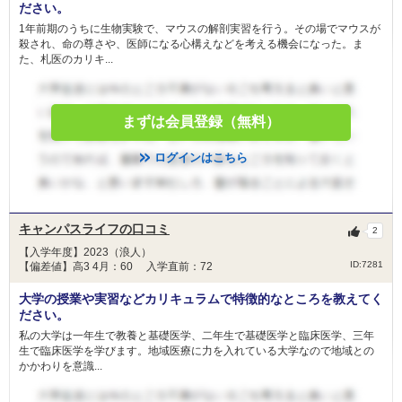
ださい。
1年前期のうちに生物実験で、マウスの解剖実習を行う。その場でマウスが
殺され、命の尊さや、医師になる心構えなどを考える機会になった。ま
た、札医のカリキ...
まずは会員登録（無料）
ログインはこちら
キャンパスライフの口コミ
2
【入学年度】2023（浪人）
ID:7281
【偏差値】高3 4月：60 入学直前：72
大学の授業や実習などカリキュラムで特徴的なところを教えてく
ださい。
私の大学は一年生で教養と基礎医学、二年生で基礎医学と臨床医学、三年
生で臨床医学を学びます。地域医療に力を入れている大学なので地域との
かかわりを意識...