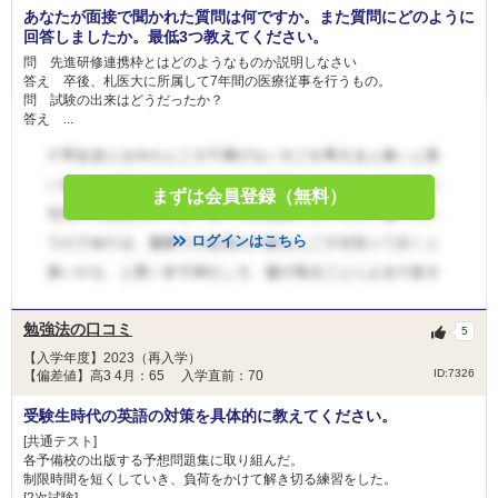
の寄附金を財源として、学部学生対象の奨学金を
あなたが面接で聞かれた質問は何ですか。また質問にどのように
創設しました。この奨学金は、ご寄付をいただい
回答しましたか。最低3つ教えてください。
た故小野和子様とそのご遺族のご意志により、経
問 先進研修連携枠とはどのようなものか説明しなさい
目的
済的に修学が困難な学部学生を支援することを目
答え 卒後、札医大に所属して7年間の医療従事を行うもの。
的としており、申請者の条件を年度における「前
問 試験の出来はどうだったか？
期」または「後期」の授業料減免対象者としてい
答え ...
ます。
条件
本学医学部及び保健医療学部に在籍する者。
まずは会員登録（無料）
免除
年額 60 万円(無利子で貸与)
ログインはこちら
卒業後５年以内に、貸与した奨学金の額を年賦に
備考
より返還するものとします
勉強法の口コミ
5
札幌市奨学金
給付
【入学年度】2023（再入学）
ID:7326
【偏差値】高3 4月：65 入学直前：70
金額
6,000円(月額)
受験生時代の英語の対策を具体的に教えてください。
人数
-
[共通テスト]
各予備校の出版する予想問題集に取り組んだ。
札幌市では、能力があるにもかかわらず経済的理
制限時間を短くしていき、負荷をかけて解き切る練習をした。
由によって修学困難な学生・生徒を支援すること