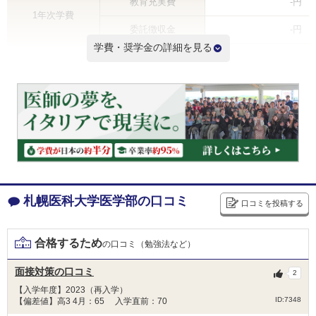
教育充実費
-円
1年次学費
委託徴収金
-円
学費・奨学金の詳細を見る
その他
80,000円
合計
897,800円
2年次以降学費（年間） ※
535,800円
6年間学費総額
3,576,800円
※2年次学費を掲載しているため3年次以降の学費は記載と異なる場合があります
学費ランキングを見る
札幌医科大学医学部の口コミ
口コミを投稿する
札幌医科大学小野和子奨学金
貸与
合格するため
の口コミ（勉強法など）
金額
600,000円(年額)
面接対策の口コミ
2
人数
5人
【入学年度】2023（再入学）
ID:7348
【偏差値】高3 4月：65 入学直前：70
本学では、平成 26 年度、本学医学部卒業生から