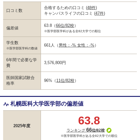
合格するための口コミ
(
48件
)
口コミ数
キャンパスライフの口コミ
(
47件
)
63.8
（
66位/82校
）
偏差値
※医学部医学科がある全82大学での順位
学生数
661人
（
男性：-% 女性：-%
）
※医学部医学科の数値
6年間で必要な学
3,576,800円
費
医師国家試験合
96%
（
11位/82校
）
格率
札幌医科大学医学部の偏差値
63.8
2025年度
66
ランキング
位/82校
※医学部医学科がある全82大学での順位