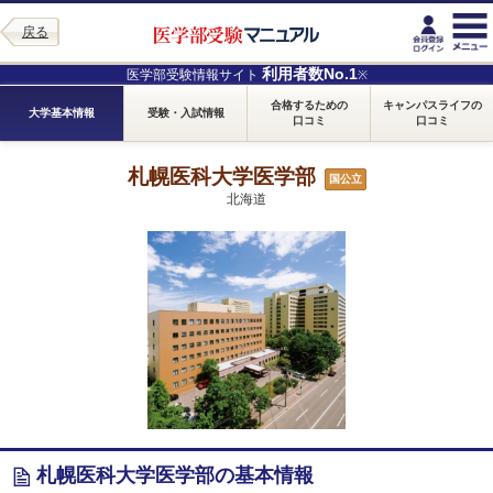
戻る
利用者数No.1
医学部受験情報サイト
※
合格するための
キャンパスライフの
大学基本情報
受験・入試情報
口コミ
口コミ
札幌医科大学医学部
国公立
北海道
札幌医科大学医学部の基本情報