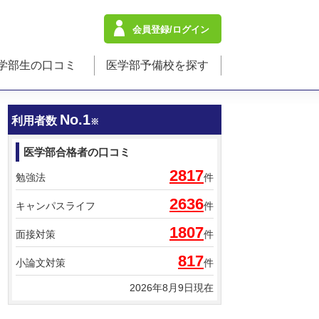
会員登録/ログイン
学部生の口コミ
医学部予備校を探す
No.1
利用者数
※
医学部合格者の口コミ
2817
勉強法
件
2636
キャンパスライフ
件
1807
面接対策
件
817
小論文対策
件
2026年8月9日現在