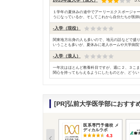
2015年度入学（浪人）
3.
１学年の夏休みの途中でアーリーエクスポージャ
うになっているか、そしてこれから自分たちが医師
-入学（現役）
関東地方出身の人も多いので、地元の話などで盛
いうことも多いが、夏休みに老人ホームや大学病院
-入学（浪人）
一年次はほとんど教養科目ですが、週に２、３こま
関心を持ってもらえるようにしたものとか、どうい
[PR]弘前大学医学部におす
医系専門予備校 メ
ディカルラボ
4.3