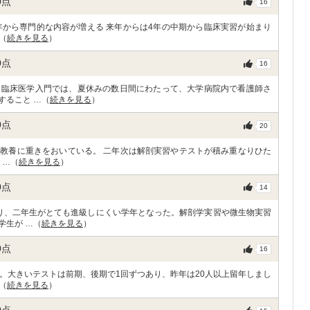
0
点
16
年から専門的な内容が増える 来年からは4年の中期から臨床実習が始まり
（
続きを見る
）
0
点
16
、臨床医学入門では、夏休みの数日間にわたって、大学病院内で看護師さ
すること …（
続きを見る
）
0
点
20
教養に重きをおいている。 二年次は解剖実習やテストが積み重なりひた
 …（
続きを見る
）
0
点
14
り、二年生がとても進級しにくい学年となった。解剖学実習や微生物実習
学生が …（
続きを見る
）
0
点
16
。大きいテストは前期、後期で1回ずつあり、昨年は20人以上留年しまし
（
続きを見る
）