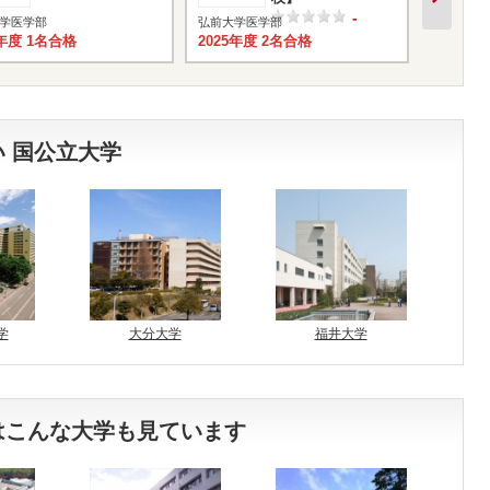
-
学医学部
弘前大学医学部
弘前大学
6年度 1名合格
2025年度 2名合格
2024年
 国公立大学
学
大分大学
福井大学
はこんな大学も見ています