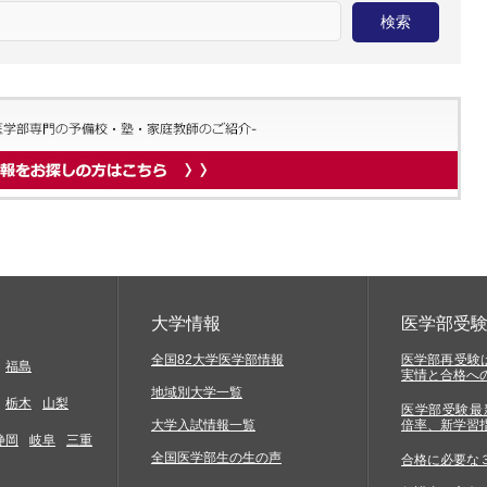
大学情報
医学部受
全国82大学医学部情報
医学部再受験は
福島
実情と合格へ
地域別大学一覧
栃木
山梨
医学部受験最
大学入試情報一覧
倍率、新学習
静岡
岐阜
三重
全国医学部生の生の声
合格に必要な