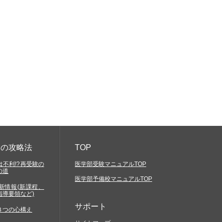
験の攻略法
TOP
不利!?再受験の
医学部受験マニュアルTOP
の道
医学部予備校マニュアルTOP
新情報(新課程、
指導要領など)
サポート
３つの心構え