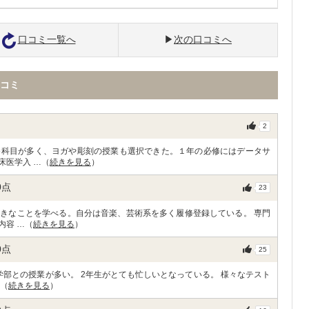
口コミ一覧へ
次の口コミへ
コミ
2
養科目が多く、ヨガや彫刻の授業も選択できた。１年の必修にはデータサ
床医学入 …（
続きを見る
）
0
点
23
きなことを学べる。自分は音楽、芸術系を多く履修登録している。 専門
内容 …（
続きを見る
）
0
点
25
部との授業が多い。 2年生がとても忙しいとなっている。 様々なテスト
…（
続きを見る
）