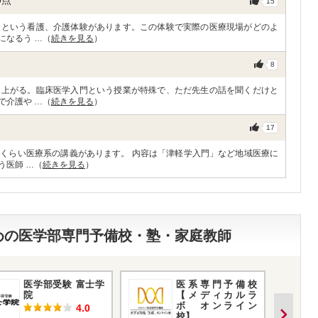
0
点
15
ーという看護、介護体験があります。この体験で実際の医療現場がどのよ
になるう …（
続きを見る
）
8
り上がる。臨床医学入門という授業が特殊で、ただ先生の話を聞くだけと
で介護や …（
続きを見る
）
17
くらい医療系の講義があります。 内容は「津軽学入門」など地域医療に
う医師 …（
続きを見る
）
すめの医学部専門予備校・塾・家庭教師
医学部受験 富士学
医系専門予備校
院
【メディカルラ
ボ オンライン
4.0
校】