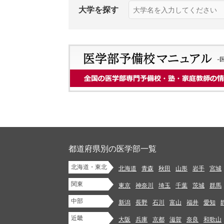
大学を探す
都道府県別の医学部一覧
北海道・東北
北海道
青森
秋田
山形
岩手
宮城
関東
東京
神奈川
埼玉
千葉
茨城
群馬
中部
新潟
長野
石川
富山
福井
愛知
近畿
大阪
兵庫
京都
滋賀
奈良
和歌山