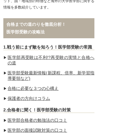
ット、国・地域別の特徴など海外の大学医学部に関する
情報を多数紹介しています。
合格までの道のりを徹底分析！
医学部受験の攻略法
1.戦う前にまず敵を知ろう！医学部受験の常識
医学部再受験は不利!?再受験の実情と合格へ
の道
医学部受験最新情報(新課程、倍率、新学習指
導要領など)
合格に必要な３つの心構え
保護者の方向けコラム
2.合格者に聞く！医学部受験の対策
医学部合格者の勉強法の口コミ
医学部の面接試験対策の口コミ