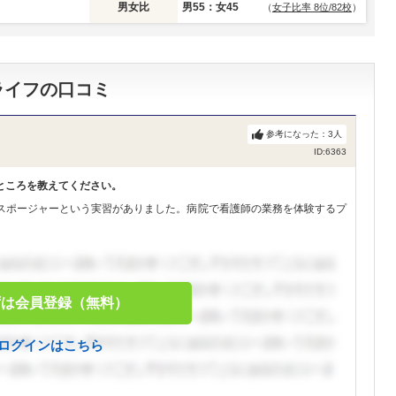
男女比
男55：女45
（
女子比率 8位/82校
）
ライフの口コミ
参考になった：
3
人
ID:6363
ところを教えてください。
スポージャーという実習がありました。病院で看護師の業務を体験するプ
ずは会員登録（無料）
ログインはこちら