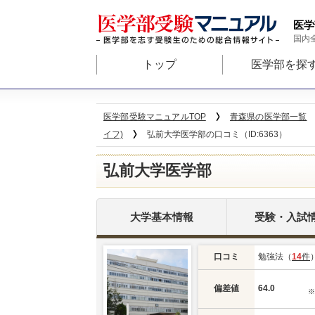
医学
国内
トップ
医学部を探
医学部受験マニュアルTOP
青森県の医学部一覧
イフ)
弘前大学医学部の口コミ（ID:6363）
弘前大学医学部
大学基本情報
受験・入試
口コミ
勉強法（
14
件
偏差値
64.0