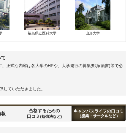
学
福島県立医科大学
山形大学
いて
。正式な内容は各大学のHPや、大学発行の募集要項(願書)等で必
提供していただきました。
合格するための
キャンパスライフの口コミ
情報
口コミ
（授業・サークルなど）
(勉強法など)