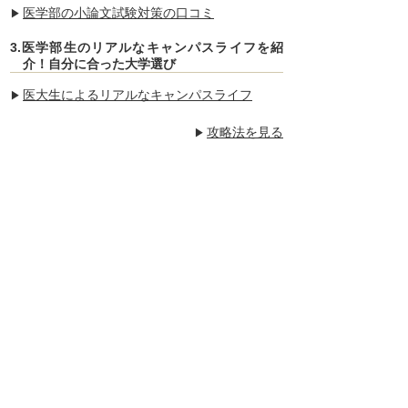
医学部の小論文試験対策の口コミ
3.医学部生のリアルなキャンパスライフを紹
介！自分に合った大学選び
医大生によるリアルなキャンパスライフ
攻略法を見る
【駿台 医学部専門
【トライ式医学部
校 オンライン個別
予備校】
コース】
3.4