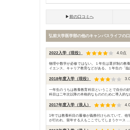
前の口コミへ
弘前大学医学部の他のキャンパスライフの口
2022入学（現役）
4.0
点
物理や数学が必修ではない。１年生は選択制の教
イエンス、キャリア教育などがある。１年生の「臨
2018年度入学（現役）
3.
一年生のうちは教養教育科目ということで自分の好
科目は二年次以降の本格的なもののために導入的な
2017年度入学（浪人）
4.
1年では教養科目の履修が義務付けられていて、他学
が行われ、留年する人もここでしてしまうケース 