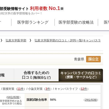
No.1
利用者数
部受験情報サイト
※
全82大学の医学部情報をカバー！
す
医学部ランキング
医学部受験の攻略法
医
弘前大学医学部
弘前大学医学部の口コミ・評判一覧(キャンパスラ
青森県
国公立
合格するための
キャンパスライフの口コミ
情報
口コミ
（授業・サークルなど）
(勉強法など)
）/ 面接対策（
11
件
）/ 小論文対策（
3
件
）/ キャンパスライフ（
12
件
）
（
64位/82校
）
国家試験合格率
94%
（
29位/82校
）
※医学部医学科がある
全82大学での順位