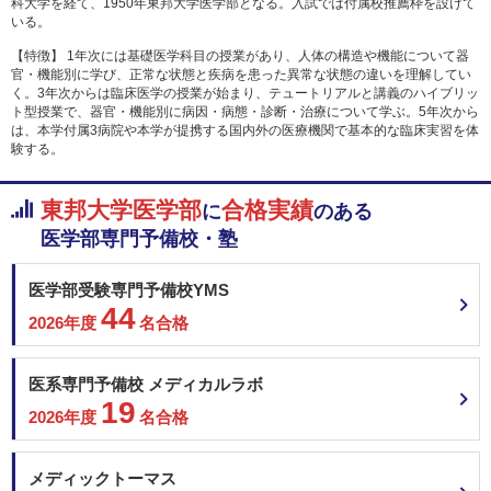
科大学を経て、1950年東邦大学医学部となる。入試では付属校推薦枠を設けて
いる。
【特徴】 1年次には基礎医学科目の授業があり、人体の構造や機能について器
官・機能別に学び、正常な状態と疾病を患った異常な状態の違いを理解してい
く。3年次からは臨床医学の授業が始まり、テュートリアルと講義のハイブリッ
ト型授業で、器官・機能別に病因・病態・診断・治療について学ぶ。5年次から
は、本学付属3病院や本学が提携する国内外の医療機関で基本的な臨床実習を体
験する。
東邦大学医学部
合格実績
に
のある
医学部専門予備校・塾
医学部受験専門予備校YMS
44
2026年度
名合格
医系専門予備校 メディカルラボ
19
2026年度
名合格
メディックトーマス