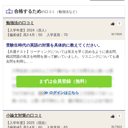
東邦大学青藍会(父母会)貸与奨学金
貸与
合格するため
の口コミ（勉強法など）
金額
-
勉強法の口コミ
0
人数
-
【入学年度】2024（浪人）
ID:7926
【偏差値】高3 4月：50 入学直前：70
目的
-
受験生時代の英語の対策を具体的に教えてください。
在学生の父母（主として学費負担者）が経済的に
【共通テスト】リーディングについては長文を早く読めるように過去問、
困窮し、学納金の負担が困難と認められる場合
模試問題の長文を時間を測って解いていました。リスニングについても過
条件
に、学業維持を援助するために貸与することを原
去問を利用し、...
則としています。
免除
-
まずは会員登録（無料）
備考
-
ログインはこちら
小論文対策の口コミ
0
【入学年度】2025（現役）
ID:7922
【偏差値】高3 4月：60 入学直前：65