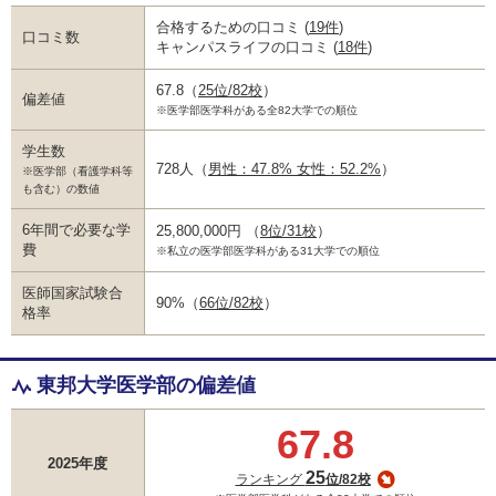
合格するための口コミ
(
19件
)
口コミ数
キャンパスライフの口コミ
(
18件
)
67.8
（
25位/82校
）
偏差値
※医学部医学科がある全82大学での順位
学生数
728人
（
男性：47.8% 女性：52.2%
）
※医学部（看護学科等
も含む）の数値
6年間で必要な学
25,800,000円
（
8位/31校
）
費
※私立の医学部医学科がある31大学での順位
医師国家試験合
90%
（
66位/82校
）
格率
東邦大学医学部の偏差値
67.8
2025年度
25
ランキング
位/82校