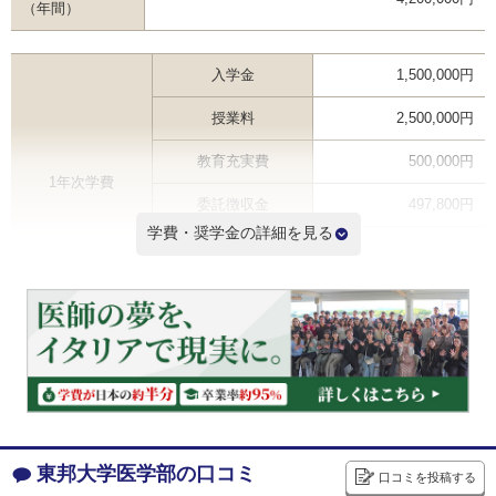
（年間）
入学金
1,500,000円
授業料
2,500,000円
教育充実費
500,000円
1年次学費
委託徴収金
497,800円
学費・奨学金の詳細を見る
その他
300,000円
合計
5,297,800円
2年次以降学費（年間） ※
4,200,000円
6年間学費総額
25,800,000円
※2年次学費を掲載しているため3年次以降の学費は記載と異なる場合があります
学費ランキングを見る
東邦大学医学部の口コミ
口コミを投稿する