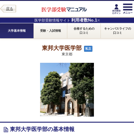
戻る
利用者数No.1
医学部受験情報サイト
※
合格するための
キャンパスライフの
大学基本情報
受験・入試情報
口コミ
口コミ
東邦大学医学部
私立
東京都
東邦大学医学部の基本情報