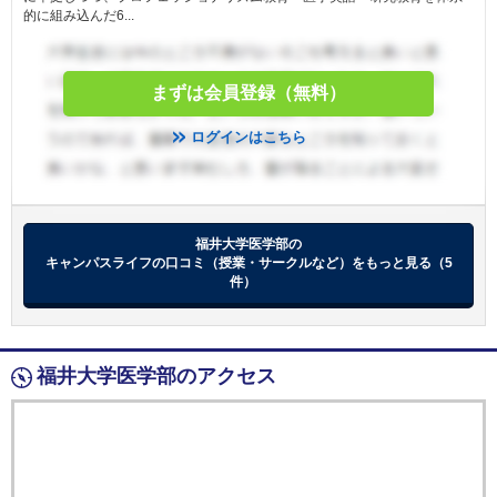
りアルバイトができなくなった
的に組み込んだ6...
者を含む。
（２） 2022 年度アルバイト収入実績額（休業補
償金を含む）の月平均額と、2023 年
度申請対象月のアルバイト収入額（申請する日の
まずは会員登録（無料）
前月に得た収入額）を比較し
条件
１５，０００円以上マイナスとなり、2022 年度
ログインはこちら
アルバイト先からの実績が分か
る通帳コピー又は現金支給明細書等を提出できる
学生
（３） アルバイト目的が、教科書代等の修学費
又は、食費、光熱水費等の生活費とな
福井大学医学部の
る学生
キャンパスライフの口コミ（授業・サークルなど）をもっと見る（5
（４） 寄附者への感謝の意をお伝えできる学生
件）
（５） 奨学金を学生名義の銀行口座へ振り込む
ため、金融機関名・支店名・口座種別・
口座番号・口座名義人がわかる通帳コピー等を提
出できる学生
福井大学医学部のアクセス
・給付額： ひと月あたり 困窮度にあわせ１万円
若しくは２万円若しくは、３万円の三段階から給
免除
付額を決定
・支援期間：地域の感染状況等を鑑み学長が定め
る