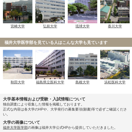
弘前大学
宮崎大学
琉球大学
香川大学
福井大学医学部を見ている人は
こんな大学も見ています
秋田大学
福島県立医科大学
島根大学
浜松医科大学
大学基本情報および受験・入試情報について
独自調査により収集した情報を掲載しております。
正式な内容は各大学のHPや、大学発行の募集要項(願書)等で必ずご確認くださ
い。
大学の画像について
福井大学医学部
の画像は福井大学公式HPから提供していただきました。