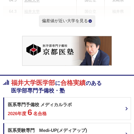
64.3
宮崎大学
国公立
宮崎県
64.3
福井大学
国公立
福井県
偏差値が近い大学を見る
64.0
琉球大学
国公立
沖縄県
64.0
弘前大学
国公立
青森県
63.8
大分大学
国公立
大分県
63.8
北里大学
私立
神奈川県
63.8
久留米大学
私立
福岡県
福井大学医学部
合格実績
に
のある
偏差値ランキングを見る
医学部専門予備校・塾
医系専門予備校 メディカルラボ
6
2026年度
名合格
医系受験専門 Medi-UP(メディアップ)