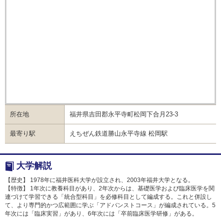
備考
-
福井大学自然災害被災学生への修学支援金
給付
金額
100,000円(一括)
人数
-
福井大学に在学する学部生及び大学院生（非正規
学生を除く。）で、自然災害により学生生活の継
目的
続に支障をきたした学生が、早期に通常の学生生
所在地
福井県吉田郡永平寺町松岡下合月23-3
活に復帰し、学業を継続できることを目的として
います。
最寄り駅
えちぜん鉄道勝山永平寺線 松岡駅
本学に在学する学部生及び大学院生（非正規学生
を除く。）で、在学中に発生した自然災害により
被害を受け、以下の（１）～（３）のいずれかに
大学解説
該当する理由により、修学の継続が困難となった
者を対象とします。
【歴史】 1978年に福井医科大学が設立され、2003年福井大学となる。
また、すでに他団体等の経済的支援を受けている
【特徴】 1年次に教養科目があり、2年次からは、基礎医学および臨床医学を関
者も対象とします。
連づけて学習できる「統合型科目」を必修科目として編成する。これと併設し
（１） 学生本人又はその学資負担者が居住する
て、より専門的かつ広範囲に学ぶ「アドバンストコース」が編成されている。5
年次には「臨床実習」があり、6年次には「卒前臨床医学研修」がある。
日本国内の住宅が全壊、半壊、流出、床上浸水、