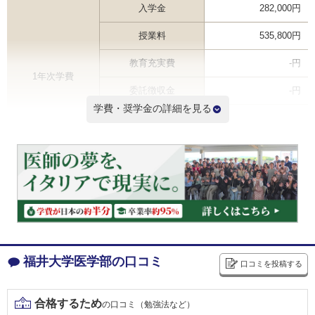
入学金
282,000円
授業料
535,800円
教育充実費
-円
1年次学費
委託徴収金
-円
学費・奨学金の詳細を見る
その他
-円
合計
817,800円
2年次以降学費（年間） ※
535,800円
6年間学費総額
3,496,800円
※2年次学費を掲載しているため3年次以降の学費は記載と異なる場合があります
学費ランキングを見る
福井大学医学部の口コミ
口コミを投稿する
福井大学基金予約型奨学金
給付
合格するため
の口コミ（勉強法など）