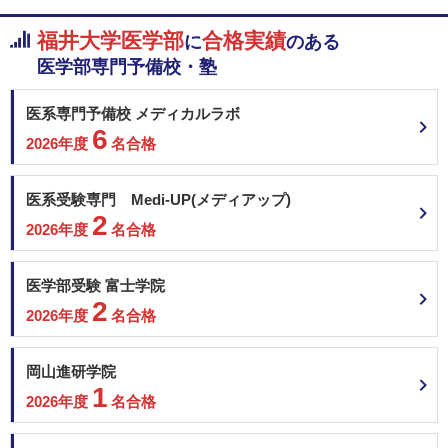
床下浸水（ただし、住宅の修繕費が 50 万円を超
条件
える場合に限る。）又はこれに準ずる被害を受け
福井大学医学部
合格実績
に
のある
た場合
（２） 学資負担者が、災害により死亡または行
医学部専門予備校・塾
方不明となった場合
（３） （１）又は（２）に準ずる場合であっ
て、相当と認められる理由がある場合
医系専門予備校 メディカルラボ
※入学前・休学中に発生した災害は対象外とす
6
2026年度
名合格
る。
※成績不振等により授業に出席していない者は、
対象外とする。
医系受験専門 Medi-UP(メディアップ)
2
給 付 額 10 万円（返還不要） 支援回数は同一の
2026年度
名合格
免除
災害につき１回とします。
備考
-
医学部受験 富士学院
2
2026年度
名合格
岡山進研学院
1
2026年度
名合格