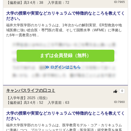
ID:7965
【偏差値】高3 4月：38 入学直前：72
（３） 福井大学授業料免除の適用を受けない者
大学の授業や実習などカリキュラムで特徴的なところを教えてく
免除
-
ださい。
福井大学医学部のカリキュラムは、1年次からの解剖実習、ER型救急や地
備考
-
域医療に強い総合医・専門医の育成、そして国際水準（WFME）に準拠し
た6年一貫教育が特...
福井大学基金修学等奨学金
給付
金額
-
まずは会員登録（無料）
人数
-
ログインはこちら
福井大学に在籍する学部・大学院学生（社会人学
生及び非正規学生を除く）で、新型コロナウイル
目的
ス感染症の影響を受けてアルバイト収入に減少が
あった学生への経済的支援を目的としています。
キャンパスライフの口コミ
0
【入学年度】2025（現役）
（１） 高等教育の修学支援新制度（給付型奨学
ID:7960
【偏差値】高3 4月：52 入学直前：63
金）受給者及び授業料等免除（経済的
困窮者のみ）申請の実績がある学生及び、アルバ
大学の授業や実習などカリキュラムで特徴的なところを教えてく
イト収入減により緊急に経済
ださい。
的困窮度の高くなった学生
福井大学医学部のカリキュラムは、医学教育モデル・コア・カリキュラム
※新型コロナウイルスの罹患者・濃厚接触者とな
に準拠しつつ、プロフェッショナリズム教育・医学英語・研究教育を体系