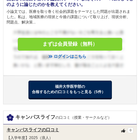
のように論じたのかを教えてください。
※２ 所得とは、令和7年度所得証明書の「令和6
年分合計所得金額」の額とします。
小論文では、医療を取り巻く社会的課題をテーマとした問題が出題されま
した。私は、地域医療の現状と今後の課題について取り上げ、現状分析、
問題点、解決策...
免除
-
備考
福井大学に入学予定の受験生
まずは会員登録（無料）
福井大学生協奨学金及び福井大学学生修学支援奨学金
給付
ログインはこちら
金額
100,000円(初年度のみ)
人数
40人
福井大学に在学する学部学生への経済的支援を目
福井大学医学部の
目的
合格するための口コミをもっと見る（5件）
的としています。
以下（１）～（３）のすべてを満たす者
（１） 令和２年４月以降に学部に入学した者
（２） 今年度において「高等教育の修学支援新
キャンパスライフ
の口コミ（授業・サークルなど）
制度」による支援の対象外となる者
条件
※「高等教育の修学支援新制度」に現在申請中で
キャンパスライフの口コミ
0
結果が出ていない場合は、当該奨学金にも
【入学年度】2025（浪人）
申請できます。