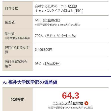
合格するための口コミ
(
20件
)
口コミ数
キャンパスライフの口コミ
(
19件
)
64.3
（
61位/82校
）
偏差値
※医学部医学科がある全82大学での順位
学生数
709人
（
男性：-% 女性：-%
）
※医学部医学科の数値
6年間で必要な学
3,496,800円
費
医師国家試験合
96%
（
12位/82校
）
格率
福井大学医学部の偏差値
64.3
2025年度
61
ランキング
位/82校
※医学部医学科がある全82大学での順位