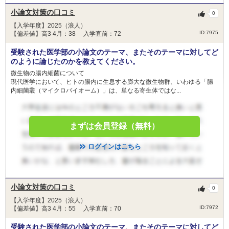
金額
300,000円(初年度のみ)
小論文対策の口コミ
0
人数
10人
【入学年度】2025（浪人）
ID:7975
【偏差値】高3 4月：38 入学直前：72
福井大学への進学を強く希望している受験生の皆
目的
様に対し、入学後の修学に必要な経済的支援を行
受験された医学部の小論文のテーマ、またそのテーマに対してど
うことを目的とした奨学金です
のように論じたのかを教えてください。
微生物の腸内細菌について
(1) 日本の高等学校又は中等教育学校を令和７年
現代医学において、ヒトの腸内に生息する膨大な微生物群、いわゆる「腸
度に卒業見込みの者
内細菌叢（マイクロバイオーム）」は、単なる寄生体ではな...
(2) 令和８年度総合型選抜Ⅰ、総合型選抜Ⅱ、学校
推薦型選抜Ⅰ、学校推薦型選抜Ⅱ、一
般選抜（前期日程・後期日程）の選抜試験に出願
まずは会員登録（無料）
又は出願予定の者で、本学に強く入
学を志望する者
(3) 成績・人物とも優秀であり、学校長の推薦が
ログインはこちら
得られる者で、大学進学において経済的
条件
支援が必要と認められる者
(4) 生計維持者（父母又は父母に代わって生計を
支えている者）※1 の令和６年分の所得※２
小論文対策の口コミ
0
の合計が 300 万円以下である者
※１ 生計維持者とは、原則父母（いずれかがい
【入学年度】2025（浪人）
ID:7972
【偏差値】高3 4月：55 入学直前：70
ない場合は１人）です。ただし、父母がいない場
合は
受験された医学部の小論文のテーマ、またそのテーマに対してど
代わって生計を支えている人となります。