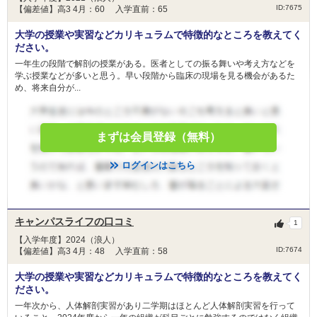
ID:7675
【偏差値】高3 4月：60 入学直前：65
大学の授業や実習などカリキュラムで特徴的なところを教えてく
ださい。
一年生の段階で解剖の授業がある。医者としての振る舞いや考え方などを
学ぶ授業などが多いと思う。早い段階から臨床の現場を見る機会があるた
め、将来自分が...
まずは会員登録（無料）
ログインはこちら
キャンパスライフの口コミ
1
【入学年度】2024（浪人）
ID:7674
【偏差値】高3 4月：48 入学直前：58
大学の授業や実習などカリキュラムで特徴的なところを教えてく
ださい。
一年次から、人体解剖実習があり二学期はほとんど人体解剖実習を行って