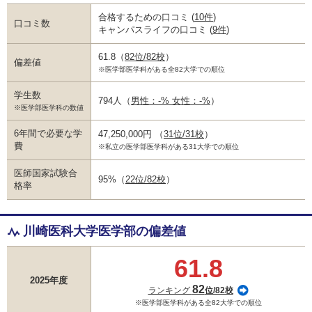
合格するための口コミ
(
10件
)
口コミ数
キャンパスライフの口コミ
(
9件
)
61.8
（
82位/82校
）
偏差値
※医学部医学科がある全82大学での順位
学生数
794人
（
男性：-% 女性：-%
）
※医学部医学科の数値
6年間で必要な学
47,250,000円
（
31位/31校
）
費
※私立の医学部医学科がある31大学での順位
医師国家試験合
95%
（
22位/82校
）
格率
川崎医科大学医学部の偏差値
61.8
2025年度
82
ランキング
位/82校
※医学部医学科がある全82大学での順位