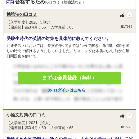
合格するため
の口コミ（勉強法など）
勉強法の口コミ
0
【入学年度】2026（現役）
ID:7987
【偏差値】高3 4月：56 入学直前：63
受験生時代の英語の対策を具体的に教えてください。
共通テストにおいては、長文の第6問までは45分で解き、第7問、8問を残
りの時間で解けるようにしていました。リスニングは本番の少し前から毎
日問題集を解いて...
まずは会員登録（無料）
ログインはこちら
小論文対策の口コミ
0
【入学年度】2021（浪人）
ID:7720
【偏差値】高3 4月：60 入学直前：65