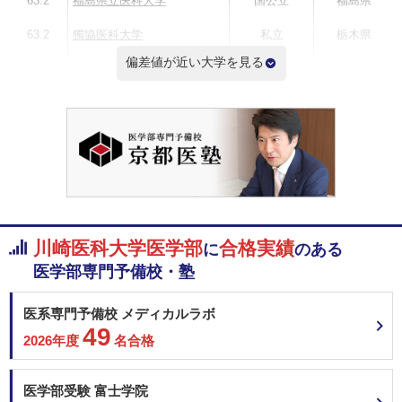
63.2
福島県立医科大学
国公立
福島県
63.2
獨協医科大学
私立
栃木県
偏差値が近い大学を見る
63.2
佐賀大学
国公立
佐賀県
63.2
島根大学
国公立
島根県
62.3
東京女子医科大学
私立
東京都
61.8
川崎医科大学
私立
岡山県
偏差値ランキングを見る
川崎医科大学医学部
合格実績
に
のある
医学部専門予備校・塾
医系専門予備校 メディカルラボ
49
2026年度
名合格
医学部受験 富士学院