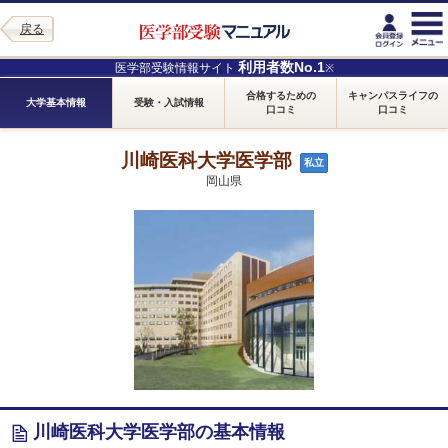
戻る
利用者数No.1
医学部受験情報サイト
※
合格するための
キャンパスライフの
大学基本情報
受験・入試情報
口コミ
口コミ
川崎医科大学医学部
私立
岡山県
川崎医科大学医学部の基本情報