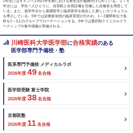
1年生にはキャンパス内の学生寮における寮生活が義務付けられている。２～６
年次には、学生一人ひとりに、自習机と自習設備を完備した自修室を用意して
いる。また、低学年次から基礎医学と臨床医学を統合した新しいカリキュラム
を導入している。5年では診療参加型の臨床実習が行われ、1～2週間単位で各
科を2～3人のグループでローテーションする。6年では選択制クリニカルクラ
ークシップや集中講義が実施される。
川崎医科大学医学部
合格実績
に
のある
医学部専門予備校・塾
医系専門予備校 メディカルラボ
49
2026年度
名合格
医学部受験 富士学院
38
2026年度
名合格
京都医塾
11
2026年度
名合格