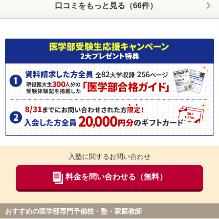
くださるのでやる気がなくなることはありませんでした。面接対策も行ってくださる先生
口コミをもっと見る（66件）
ID:3392
がいるので、その点は安心して勉強できました。
【料金】
不適切な口コミを報告する
夏期講習や冬季講習、ゴールデンウィーク講習で追加の金額が必要になります。テキスト
は問題のみの場合が多く、参考書は自分で買っている人が多かったです。
【良かった点（改善してほしい点） 】
医学部合格には至りませんでしたが、モチベーションは維持できていました。先生に質問
をしにくいことはデメリットですが、私のように積極的に先生に話しかけない生徒にも気
を配ってくださる先生方がいることが良い点だと思います。
ID:3316
不適切な口コミを報告する
入塾に関するお問い合わせ
料金を問い合わせる（無料）
おすすめの医学部専門予備校・塾・家庭教師