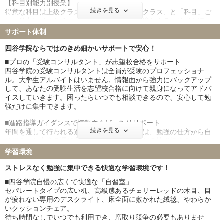
【科目別能力別授業】
続きを見る
得意な科目は上級クラス、苦手な科目は基礎クラス、と「科目」ご
とに学力レベルをチェックして、あなたに最適なクラス編成を行い
ます。レベルアップテストは毎月実施されるので、年度途中で上級
サポート体制
クラスにランクアップできます。 講師は一流講師陣！
四谷学院ならではのきめ細かいサポートで安心！
【55段階個別指導】
■プロの「受験コンサルタント」が志望校合格をサポート
クラス授業で「わかった」ことを、「点が取れる力」に高めるのが
四谷学院の受験コンサルタントは全員が受験のプロフェッショナ
55段階個別指導です。中学レベルから難関医学部レベルまで55段階
ル。大学生アルバイトはいません。情報面から強力にバックアップ
の細かな項目を一つひとつ確認していくことで、基礎力を定着させ
して、あなたの受験生活を志望校合格に向けて親身になってアドバ
て応用力を上げ、入試で得点できる学力を効率よく身につけていき
イスしていきます。困ったらいつでも相談できるので、安心して勉
ます。自分で問題を解く。さらに答案を受験のプロが細かくチェッ
強だけに集中できます。
ク。その上で1対1で解説を受ける。このサイクルが学力を飛躍的に
伸ばします。
■進路指導ガイダンスで情報面もばっちりサポート
続きを見る
年間を通して行われる進路指導ガイダンスでは、勉強の仕方から自
分に合った大学の選び方、最新の入試情報などの情報提供を行い、
全面サポートしていきます。
学習環境
■小論文・面接対策など万全のサポート
ストレスなく勉強に集中できる快適な学習環境です！
クラス授業や講習・特訓など、年間を通じて小論文対策ができるよ
■四谷学院自慢の広くて快適な「自習室」
うになっています。また模擬面接では教室の入り方・椅子の座り方
セパレートタイプの広い机、高級感あるチェリーレッドの木目、目
から癖・言葉遣いまで細かくチェック。面接のノウハウをマンツー
が疲れない専用のデスクライト、床全面に敷かれた絨毯、やわらか
マンで指導してもらえるので、自信をもって自分をアピールできる
いクッションチェア。
ようになります。
待ち時間なしでいつでも利用でき、席取り競争の必要もありませ