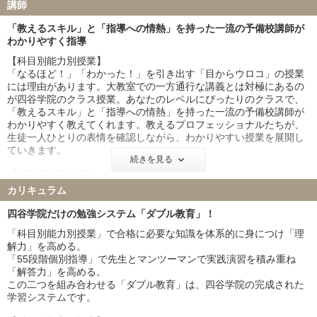
講師
秋田大学
福島県立医科大学
島根大学
佐賀大学
「教えるスキル」と「指導への情熱」を持った一流の予備校講師が
わかりやすく指導
私立大学
【科目別能力別授業】
慶應義塾大学
東京慈恵会医科大学
「なるほど！」「わかった！」を引き出す「目からウロコ」の授業
順天堂大学
日本医科大学
には理由があります。大教室での一方通行な講義とは対極にあるの
自治医科大学
東京医科大学
が四谷学院のクラス授業。あなたのレベルにぴったりのクラスで、
「教えるスキル」と「指導への情熱」を持った一流の予備校講師が
わかりやすく教えてくれます。教えるプロフェッショナルたちが、
生徒一人ひとりの表情を確認しながら、わかりやすい授業を展開し
ていきます。
続きを見る
【55段階個別指導】
大学生のアルバイト講師はいません。講師はすべてプロ講師！学
カリキュラム
力・指導力はもちろん、入試問題を熟知したプロ講師だけが、わか
りやすく指導します。理解に穴があるところ、考え方が不完全なと
四谷学院だけの勉強システム「ダブル教育」！
ころ、表現が不適切なところはプロの55段階講師がその場で丁寧に
「科目別能力別授業」で合格に必要な知識を体系的に身につけ「理
個別指導。講師が一人ひとりの弱点を把握して、個別に指導するの
解力」を高める。
で質問も気軽にできて、納得いくまで説明してもらえます。正答・
「55段階個別指導」で先生とマンツーマンで実践演習を積み重ね
誤答がすぐわかり、考えたプロセスが頭に残っているうちに解説し
「解答力」を高める。
てもらえるから、最大効率で解答力が身に付きます。
この二つを組み合わせる「ダブル教育」は、四谷学院の完成された
学習システムです。