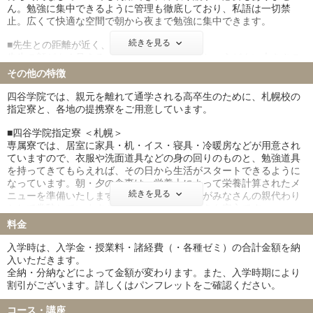
ん。勉強に集中できるように管理も徹底しており、私語は一切禁
止。広くて快適な空間で朝から夜まで勉強に集中できます。
続きを見る
■先生との距離が近く、やる気の続く「教室」
先生の顔がよく見える、声がよく聞こえる、ちょうどよい大きさの
教室です。適度な緊張感と一体感、質問しやすい雰囲気がありま
その他の特徴
す。椅子は全てふかふか仕様のクッションチェア。長時間勉強の強
い味方です。
四谷学院では、親元を離れて通学される高卒生のために、札幌校の
指定寮と、各地の提携寮をご用意しています。
■気持ちをリフレッシュ「ほっとルーム」
授業の合間に「ほっ」と一息つけるリラクゼーション・スペースで
■四谷学院指定寮 ＜札幌＞
す。ご飯を食べたり友達とおしゃべりしたりして気持ちをリフレッ
専属寮では、居室に家具・机・イス・寝具・冷暖房などが用意され
シュ。
ていますので、衣服や洗面道具などの身の回りのものと、勉強道具
を持ってきてもらえれば、その日から生活がスタートできるように
■赤本もいっぱい「入試情報コーナー」
なっています。朝・夕の食事は、栄養士によって栄養計算されたメ
各大学のHPが閲覧できるパソコンや、過去問ライブラリなどを設置
続きを見る
ニューを準備いたします。また、寮長・寮母がみなさんの親代わり
した入試情報コーナーを完備。
として常駐していますので、怪我や急病のときも安心です。
また寮生は全員四谷学院生なので、一体となって勉強に励むことが
料金
できます。
入学時は、入学金・授業料・諸経費（・各種ゼミ）の合計金額を納
■四谷学院提携寮 ＜四谷・仙台･名古屋･大阪･福岡･広島＞
入いただきます。
四谷・仙台・名古屋・大阪・福岡・広島エリアでは、提携寮をご用
全納・分納などによって金額が変わります。また、入学時期により
意しております。四谷学院の提携寮では、皆さんが安心して勉強に
割引がございます。詳しくはパンフレットをご確認ください。
集中できる環境が整っており、毎年多数の生徒が志望大学に合格し
ています。
コース・講座