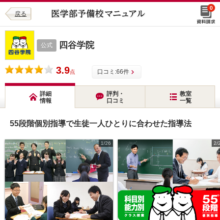
0
戻る
四谷学院
公式
3.9
口コミ:
66
件
点
詳細
評判・
教室
情報
口コミ
一覧
55段階個別指導で生徒一人ひとりに合わせた指導法
1/26
2/