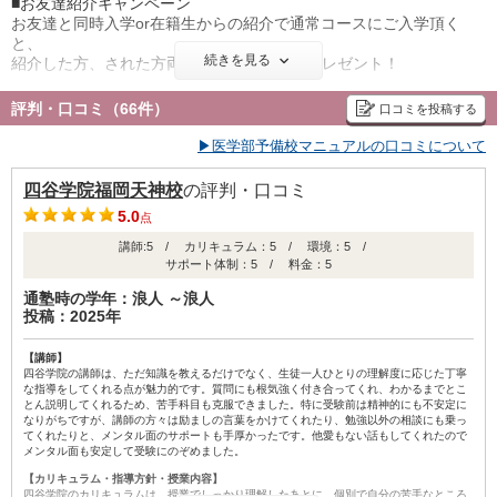
・国公立医歯薬英語演習
■お友達紹介キャンペーン
・国公立医歯薬数学演習
お友達と同時入学or在籍生からの紹介で通常コースにご入学頂く
・医系物理演習
と、
続きを見る
・医系化学演習
紹介した方、された方両方に図書カードをプレゼント！
・医系生物演習
■兄弟割引キャンペーン
・私立医系英語演習
評判・口コミ（66件）
口コミを投稿する
在籍生または卒業生のご兄弟が通常コースに入学された場合、入学
など
金が割引に！
▶医学部予備校マニュアルの口コミについて
※詳細はパンフレットまたは校舎にてご確認ください。
四谷学院福岡天神校
の評判・口コミ
5.0
点
講師:5 / カリキュラム：5 / 環境：5 /
サポート体制：5 / 料金：5
通塾時の学年：浪人 ～浪人
投稿：2025年
【講師】
四谷学院の講師は、ただ知識を教えるだけでなく、生徒一人ひとりの理解度に応じた丁寧
な指導をしてくれる点が魅力的です。質問にも根気強く付き合ってくれ、わかるまでとこ
とん説明してくれるため、苦手科目も克服できました。特に受験前は精神的にも不安定に
なりがちですが、講師の方々は励ましの言葉をかけてくれたり、勉強以外の相談にも乗っ
てくれたりと、メンタル面のサポートも手厚かったです。他愛もない話もしてくれたので
メンタル面も安定して受験にのぞめました。
【カリキュラム・指導方針・授業内容】
四谷学院のカリキュラムは、授業でしっかり理解したあとに、個別で自分の苦手なところ