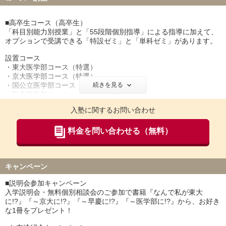
※設備の内容は寮により異なります。詳細はお問い合わせくださ
■高卒生コース（高卒生）
い。
「科目別能力別授業」と「55段階個別指導」による指導に加えて、
オプションで受講できる「特設ゼミ」と「単科ゼミ」があります。
設置コース
・東大医学部コース（特選）
・京大医学部コース（特選）
・国公立医学部コース
続きを見る
・私立医学部コース
入塾に関するお問い合わせ
ゼミ
・医学部特設ゼミ
・小論文ゼミ
料金を問い合わせる（無料）
・“ゼロ”からシリーズゼミ
■高校生コース（高3・2・1）
単科受講制です。「科目別能力別授業」と「55段階個別指導」を好
キャンペーン
きな科目を好きなだけ自由に組み合わせて受講する方式で、一人ひ
とりに最適な受講プランが組めます。学校行事や部活との両立も簡
■説明会参加キャンペーン
単です。時間割は、部活や習い事などのスケジュールに合わせて、
入学説明会・無料個別相談会のご参加で書籍『なんで私が東大
フレキシブルに作成します。途中で時間割の変更も可能です。
に!?』『～京大に!?』『～早慶に!?』『～医学部に!?』から、お好き
な1冊をプレゼント！
55段階個別指導 志望別対策例