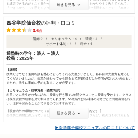
を練習できるのがすごく良かったです。授業は難しい内容もわかりやすく教えてくれて、
続きを見る
「できるかも」って思えるようになりました。そのあと個別で演習することで、「本当に
できる」に変わっていく感じがしました。自分のペースで進められるから、焦らずに勉強
できたのも助かりました。
四谷学院仙台校
の評判・口コミ
【校舎内外の環境について（自習室、交通の便、治安、立地など） 】
校舎はいつも清潔で静かだったので、すごく集中しやすかったです。自習室も席数が多く
3.6
点
て、放課後や休日でもちゃんと使えたのがありがたかったです。先生たちも廊下ですれ違
うと声をかけてくれて、雰囲気があたたかくて通いやすかったです。緊張することもあっ
講師:2 / カリキュラム：4 / 環境：4 /
たけど、安心して勉強に取り組める環境でした。
サポート体制：4 / 料金：4
【サポート体制】
通塾時の学年：浪人 ～浪人
四谷学院のサポートは本当に手厚くて、勉強のことだけじゃなく、進路の相談や不安なこ
投稿：2025年
とも親身になって聞いてくれました。面談では自分の目標に合わせてアドバイスしてくれ
て、何をすればいいかがはっきりしました。模試の結果の見方も丁寧に教えてくれて、次
にどう活かすかがわかるので、勉強のモチベーションも保てました。困ったときにすぐ相
【講師】
談できる安心感がありました。
授業だけでなく進路相談も熱心に行ってくれる先生がいました。各科目の先生方も対応し
てくださいましたが、授業が終わってから帰るまで2時間ほどしか時間が取れない先生もい
【料金】
るため、先生に事前に予約を取ることが必要です。
四谷学院の料金は最初はちょっと高いかなと思ったけど、実際に通ってみると、授業と個
別指導の両方が受けられるし、サポートも充実していたので納得できました。自習室も自
【カリキュラム・指導方針・授業内容】
由に使えるし、教材も分かりやすくて、内容を考えるとコスパは悪くないと思います。親
科目ごとに先生が校舎に訪れて授業を行う形で1年間クラスごとに授業を受けます。クラス
にも「ちゃんと活用できてるなら高くないね」って言われて、安心して通うことができま
は模擬試験の結果を見て割り当てられます。55段階では各科目の分野ごとに問題演習を行
した。
い、理解を深めることができるのでおすすめです。
【良かった点（改善してほしい点） 】
【校舎内外の環境について（自習室、交通の便、治安、立地など） 】
四谷学院で一番良かったのは、自分のペースで勉強できたところです。授業で理解して、
続きを見る
全体的に綺麗に保たれていました。ホコリだけでなく消しカスなど、机のゴミや汚れもな
個別指導で「できる」まで繰り返せるから、苦手も少しずつ克服できました。先生たちも
かったため清潔な環境で勉強できました。自習室は夏にとても暑くなるのですが、教室は
優しくて、質問しやすい雰囲気があったのも助かりました。模試の結果をもとに具体的な
温度が調節されており快適に勉強できます。
アドバイスももらえて、目標に向けてちゃんと道筋が見えたのが心強かったです。通うた
▶医学部予備校マニュアルの口コミについて
びに前向きな気持ちになれました。
【サポート体制】
年に二回面談があります。メンタル的なケアはありませんが、担当の先生方が声をかけて