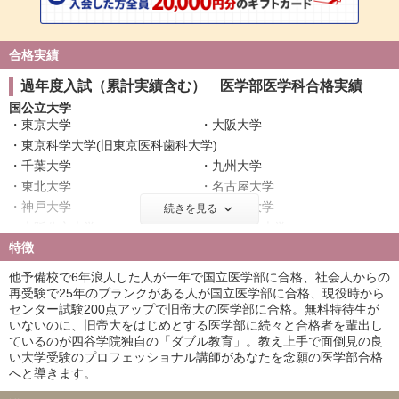
合格実績
過年度入試（累計実績含む） 医学部医学科合格実績
国公立大学
東京大学
大阪大学
東京科学大学(旧東京医科歯科大学)
千葉大学
九州大学
東北大学
名古屋大学
神戸大学
北海道大学
続きを見る
大阪公立大学
横浜市立大学
特徴
広島大学
奈良県立医科大学
筑波大学
名古屋市立大学
他予備校で6年浪人した人が一年で国立医学部に合格、社会人からの
京都府立医科大学
新潟大学
再受験で25年のブランクがある人が国立医学部に合格、現役時から
センター試験200点アップで旧帝大の医学部に合格。無料特待生が
滋賀医科大学
富山大学
いないのに、旧帝大をはじめとする医学部に続々と合格者を輩出し
高知大学
福井大学
ているのが四谷学院独自の「ダブル教育」。教え上手で面倒見の良
弘前大学
札幌医科大学
い大学受験のプロフェッショナル講師があなたを念願の医学部合格
大分大学
鳥取大学
へと導きます。
徳島大学
旭川医科大学