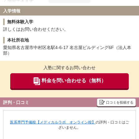
く学習できます。
帝京大学 39名
近畿大学 45名
愛知医科大学 55名
藤田医科大学 52名
入学情報
個別授業は「講義・演習・解説」の3ステップで計150分。講義で学
東北医科薬科大学 12名
杏林大学 44名
び、演習で試し、最後に解説で習得することで、思考力・記述力・
無料体験入学
実践力を鍛え、「分かったつもり」を「できる」に変えていきま
日本大学 20名
兵庫医科大学 43名
す。
詳しくはお問い合わせください。
聖マリアンナ医科大学 35名
東海大学 45名
金沢医科大学 56名
福岡大学 36名
さらに全国のオンライン校の生徒が入室し、自習を行うための”オン
本社所在地
ライン自習室”を設置。学習がスタートすると担任や教務スタッフが
北里大学 50名
久留米大学 22名
愛知県名古屋市中村区名駅4-6-17 名古屋ビルディング6F（法人本
モニタリングを開始し、集中できる環境を保ちます。
岩手医科大学 29名
埼玉医科大学 29名
部）
また生徒の質問に答えられるように、医学部入試の先輩である現役
獨協医科大学 34名
東京女子医科大学 34名
医大生の「質問専任チューター」が常駐しています。実際に医学部
入試を突破した経験を基に、オンラインでアドバイスしてくれる心
川崎医科大学 28名
入塾に関するお問い合わせ
強い先輩です。
【2025年度医学部医学科合格者数1,234名！】
料金を問い合わせる（無料）
受講できる科目
（イベント参加者や模試のみの受験者は含まれません）
英語、数学、化学、生物、物理、地理歴史・公民、国語、情報、小
論文・面接
評判・口コミ
口コミを投稿する
教材(テキスト)
スタートレベルチェックテストなどを基に、最適な個別カリキュラ
ムをご提案。使用するテキストの選定を行います。
医系専門予備校【メディカルラボ オンライン校】
の評判・口コミはご
授業用タブレット（数量限定）、個別カリキュラムに合わせたテキ
ざいません。
ストなどをご⾃宅にお届けします。