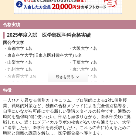
合格実績
2025年度入試 医学部医学科合格実績
国公立大学
京都大学 1名
大阪大学 4名
東京科学大学(旧東京医科歯科大学) 5名
山梨大学 4名
千葉大学 7名
九州大学 1名
東北大学 3名
名古屋大学 3名
神戸大学 4名
続きを見る
北海道大学 6名
大阪公立大学 1名
特徴
横浜市立大学 6名
広島大学 5名
奈良県立医科大学 3名
筑波大学 5名
一人ひとり異なる個別カリキュラム、プロ講師による1対1個別授
名古屋市立大学 11名
京都府立医科大学 5名
業、戦略的対策など、独自の合格メソッドによる完全個別指導を、
自宅にいながら可能にする新しい受講スタイルの校舎です。通塾の
岡山大学 3名
信州大学 4名
時間を勉強時間に使いたい。部活も頑張りながら、医学部受験に挑
金沢大学 2名
新潟大学 6名
戦したい。近くにメディカルラボの校舎がないから通えない。大学
浜松医科大学 13名
三重大学 2名
に進学したが、医学部を再受験したい。これらの声に応えるために
滋賀医科大学 3名
長崎大学 2名
時間と距離の課題を解決し、医学部合格へ導きます。