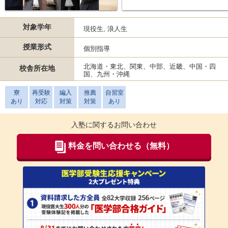
対象学年
現役生, 浪人生
授業形式
個別指導
北海道・東北、関東、中部、近畿、中国・四
校舎所在地
国、九州・沖縄
寮
再受験
編入
推薦
自習室
あり
対応
対策
対策
あり
入塾に関するお問い合わせ
料金を問い合わせる（無料）