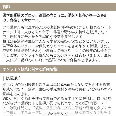
熊本大学 6名
和歌山県立医科大学 3名
講師
群馬大学 6名
富山大学 4名
岐阜大学 5名
鹿児島大学 2名
医学部受験のプロが、画面の向こうに。講師と担任がチームを組
み、合格までサポート。
山口大学 5名
愛媛大学 5名
香川大学 3名
高知大学 5名
プロ講師たちは医学部入試の出題傾向や特徴に詳しい頼れるパート
ナー。生徒一人ひとりの苦手・得意分野や学力特性を把握した上
福井大学 5名
宮崎大学 4名
で、理解度に合わせた効率的な授業を展開します。
弘前大学 2名
琉球大学 6名
担任は各講師や生徒本人から学習の進捗状況などをヒアリングし、
札幌医科大学 2名
大分大学 4名
学習全体のバランスや個別カリキュラムをきめ細かく管理。また、
鳥取大学 5名
徳島大学 7名
成績や解答結果に表れない理解度の深さや、日々の授業の様子も共
有します。オンライン授業でもこのシステムは変わりません。生徒
旭川医科大学 5名
山形大学 7名
一人にプロ講師7人＋担任の盤石の体制で合格へと導きます。
福島県立医科大学 3名
島根大学 3名
佐賀大学 2名
防衛医科大学校 8名
オンライン授業に関する詳細情報
私立大学
授業形式
慶應義塾大学 6名
東京慈恵会医科大学 16名
次世代型の個別授業システムは単にZoomをつないで対面する授業
順天堂大学 29名
日本医科大学 33名
形式ではなく、講師、生徒の手元教材を瞬時に共有しながら1対1の
授業を進めます。
大阪医科薬科大学 31名
関西医科大学 36名
講師が音声や画面を使って理解できるまで丁寧に解説し、自宅に居
国際医療福祉大学 43名
自治医科大学 5名
ながらブロ講師による指導が受けられます。また授業内容・ノー
東京医科大学 36名
昭和医科大学 26名
ト・添削は見返して復習に活用でき、さらに宿題や課題もタブレッ
トで撮影してスムーズに提出できるため、無駄な時間がなく効率よ
東邦大学 39名
産業医科大学 10名
続きを見る