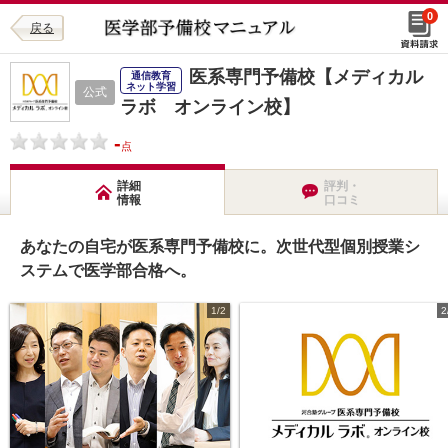
0
戻る
医系専門予備校【メディカル
通信教育
ネット学習
公式
ラボ オンライン校】
-
点
詳細
評判・
情報
口コミ
あなたの自宅が医系専門予備校に。次世代型個別授業シ
ステムで医学部合格へ。
1/2
2