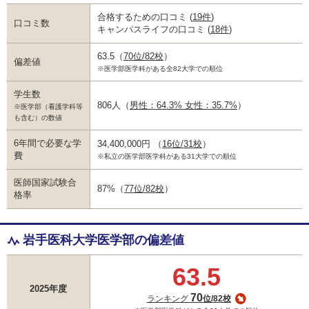
合格するための口コミ
(
19件
)
口コミ数
キャンパスライフの口コミ
(
18件
)
63.5
（
70位/82校
）
偏差値
※医学部医学科がある全82大学での順位
学生数
806人
（
男性：64.3% 女性：35.7%
）
※医学部（看護学科等
も含む）の数値
6年間で必要な学
34,400,000円
（
16位/31校
）
費
※私立の医学部医学科がある31大学での順位
医師国家試験合
87%
（
77位/82校
）
格率
岩手医科大学医学部の偏差値
63.5
2025年度
70
ランキング
位/82校