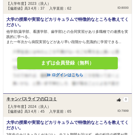
【入学年度】2023（浪人）
将来、県立及び市町村立等の医療機関の医師とし
ID:8000
【偏差値】高3 4月：37 入学直前：62
条件
て業務に従事しようとする意思を持つ者（出身地
は問いません）
大学の授業や実習などカリキュラムで特徴的なところを教えてく
ださい。
返還免除
他学部(薬学部、看護学部、歯学部)との合同実習があり多職種での連携を実
医師免許取得後、岩手県内で２年間の臨床研修を
践的に学べる。
免除
含め、義務履行期間を通算して修学資金の貸付け
また一年次から病院実習などがあり早い段階から意識的に学習できる...
を受けた期間の1.5倍に相当する期間、医療に従
事することにより、償還が免除されます。
まずは会員登録（無料）
月額20万円、入学一時金760万円（私立大学入学
備考
者のみ）
ログインはこちら
キャンパスライフの口コミ
0
【入学年度】2024（浪人）
ID:7999
【偏差値】高3 4月：45 入学直前：65
大学の授業や実習などカリキュラムで特徴的なところを教えてく
ださい。
2年生のカリキュラムがキツい。テスト期間を設けず、他の科目の授業が普