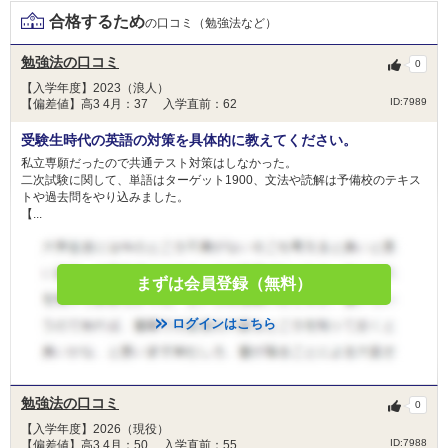
入学時学納金減免制度
減免
合格するため
の口コミ（勉強法など）
金額
-
勉強法の口コミ
0
人数
2人
【入学年度】2023（浪人）
ID:7989
【偏差値】高3 4月：37 入学直前：62
一般選抜合格者のうち、成績が優秀な学生につい
目的
ては、初年度学納金の一部を減免します。
受験生時代の英語の対策を具体的に教えてください。
私立専願だったので共通テスト対策はしなかった。
条件
一般選抜合格者のうち、成績が優秀な学生
二次試験に関して、単語はターゲット1900、文法や読解は予備校のテキス
トや過去問をやり込みました。
【...
免除
-
1位合格者 3,000,000円
備考
２位合格者 2,000,000円
まずは会員登録（無料）
医療局医師奨学資金貸付制度
ログインはこちら
貸与
金額
-
人数
10人
勉強法の口コミ
0
【入学年度】2026（現役）
目的
-
ID:7988
【偏差値】高3 4月：50 入学直前：55