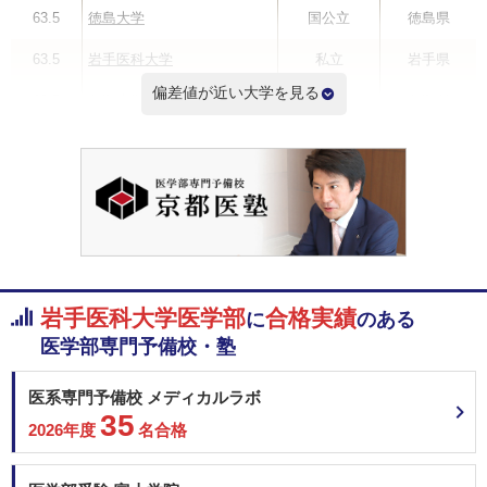
63.5
徳島大学
国公立
徳島県
63.5
岩手医科大学
私立
岩手県
偏差値が近い大学を見る
63.5
鳥取大学
国公立
鳥取県
63.5
埼玉医科大学
私立
埼玉県
63.2
旭川医科大学
国公立
北海道
63.2
秋田大学
国公立
秋田県
63.2
山形大学
国公立
山形県
岩手医科大学医学部
合格実績
に
のある
偏差値ランキングを見る
医学部専門予備校・塾
医系専門予備校 メディカルラボ
35
2026年度
名合格