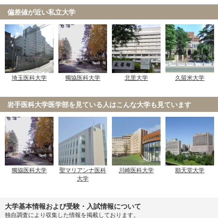
偏差値が近い私立大学
埼玉医科大学
獨協医科大学
北里大学
久留米大学
岩手医科大学医学部を見ている人は
こんな大学も見ています
獨協医科大学
聖マリアンナ医科
川崎医科大学
順天堂大学
大学
大学基本情報および受験・入試情報について
独自調査により収集した情報を掲載しております。