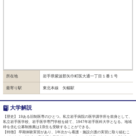
所在地
岩手県紫波郡矢巾町医大通一丁目１番１号
最寄り駅
東北本線 矢幅駅
大学解説
【歴史】 19ある旧制医専のひとつ。私立岩手病院の医学講学所を前身として、
私立岩手医学校、岩手医学専門学校を経て、1947年岩手医科大学となる。地域
枠を含む公募制推薦は1浪生も受験することができる。
【特徴】 早期体験実習があり、1年次から看護・施設介護の実習に取り組むこ