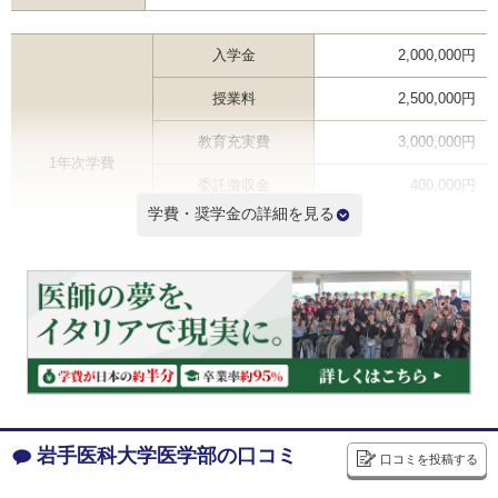
入学金
2,000,000円
授業料
2,500,000円
教育充実費
3,000,000円
1年次学費
委託徴収金
400,000円
学費・奨学金の詳細を見る
その他
1,500,000円
合計
9,400,000円
2年次以降学費（年間） ※
5,000,000円
6年間学費総額
34,400,000円
※2年次学費を掲載しているため3年次以降の学費は記載と異なる場合があります
学費ランキングを見る
岩手医科大学医学部の口コミ
口コミを投稿する