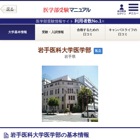
戻る
利用者数No.1
医学部受験情報サイト
※
合格するための
キャンパスライフの
大学基本情報
受験・入試情報
口コミ
口コミ
岩手医科大学医学部
私立
岩手県
岩手医科大学医学部の基本情報