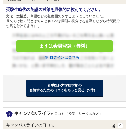
将来、岩手県立病院等の医師として業務に従事し
受験生時代の英語の対策を具体的に教えてください。
ようとする意思を持つ者（大学、出身地は問いま
条件
文法、文構造、単語などの基礎固めをするようにしていました。
せんが、岩手県出身者に優先的に貸し付けます。
長文では捨て問ときちんと解くべき問題の見分けを意識しながら時間配分
なお、歯学部学生は除きます。
ち気を付けるようにし...
返還免除
医師免許取得後、岩手県内の臨床研修病院におけ
る２年間の臨床研修及び医療局長が指定する県立
まずは会員登録（無料）
免除
病院等での勤務（義務履行）が、通算して貸付期
間の1.5倍に相当する期間に達することにより、
ログインはこちら
返還が免除されます。
一般枠 月額30万円（6年間総額2,160万円）
備考
産婦人科枠 月額40万円（6年間総額2,880万円）
岩手医科大学医学部の
合格するための口コミをもっと見る（5件）
市町村医師養成修学資金貸付制度
貸与
金額
200,000円(月額)
キャンパスライフ
人数
15人
の口コミ（授業・サークルなど）
目的
-
キャンパスライフの口コミ
0