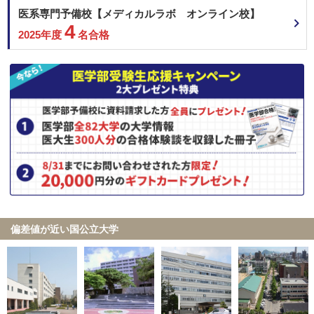
近畿大学 共通テスト利用 中期
医系専門予備校【メディカルラボ オンライン校】
順天堂大学 地域枠選抜
4
2025年度
名合格
順天堂大学 前期共通テスト利用
順天堂大学 一般 (A方式)
岩手医科大学 学士編入学者選抜
北里大学 一般
東邦大学 一般
2月16日
金沢医科大学 一般前期
兵庫医科大学 一般選抜B（英語資格試験活用型）
帝京大学 大学入学共通テスト利用
金沢医科大学 一般前期
2月17日
国際医療福祉大学 共通テスト利用
偏差値が近い国公立大学
杏林大学 共通テスト利用(前期)
大阪医科薬科大学 一般選抜（前期）
2月19日
大阪医科薬科大学 一般選抜（大阪府地域枠）