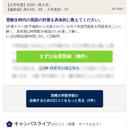
大阪医科薬科大学 一般選抜（大阪府地域枠）
【入学年度】2026（再入学）
ID:7982
【偏差値】高3 4月：65 入学直前：72
日本医科大学 グローバル特別選抜（前期）
2月10日
日本医科大学 一般（前期地域枠）
受験生時代の英語の対策を具体的に教えてください。
日本医科大学 地域医療枠（前期）
[共通テスト]各予備校から出版されている共テ実践問題集を問題形式ごとに
解く。直前期は時間配分確認のため通しで解く。
[二次試験]試験時間に対して試験問...
獨協医科大学 新潟県地域枠
獨協医科大学 前期
獨協医科大学 栃木県地域枠
まずは会員登録（無料）
杏林大学 外国人留学生選抜
杏林大学 東京都地域枠選抜
ログインはこちら
杏林大学 新潟県地域枠選抜
2月11日
杏林大学 群馬県地域枠
杏林大学 一般選抜
東京慈恵会医科大学 一般
日本大学 校友枠選抜
宮崎大学医学部の
合格するための口コミをもっと見る（5件）
日本大学 一般選抜 N全学統一方式 第１期
獨協医科大学 新潟県地域枠
獨協医科大学 前期
キャンパスライフ
の口コミ（授業・サークルなど）