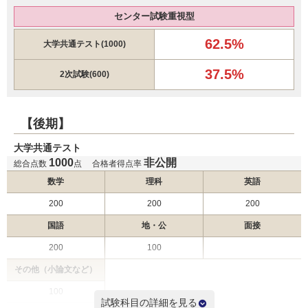
帝京大学 一般（茨城枠）
帝京大学 一般（新潟枠）
センター試験重視型
帝京大学 一般（群馬枠）
62.5%
大学共通テスト(1000)
聖マリアンナ医科大学 一般（前期）
愛知医科大学 一般
37.5%
2次試験(600)
名古屋大学 推薦
昭和医科大学 新潟県地域枠
【後期】
昭和医科大学 静岡県地域枠
昭和医科大学 茨城県地域枠
大学共通テスト
昭和医科大学 山梨県地域枠
1000
非公開
総合点数
点
合格者得点率
昭和医科大学 長野県地域枠
数学
理科
英語
昭和医科大学 一般選抜入試（Ⅰ期）
200
帝京大学 一般
200
200
2月6日
帝京大学 一般（福島枠）
国語
地・公
面接
帝京大学 一般（千葉枠）
200
100
帝京大学 一般（静岡枠）
帝京大学 一般（茨城枠）
その他（小論文など）
帝京大学 一般（新潟枠）
100
帝京大学 一般（群馬枠）
試験科目の詳細を見る