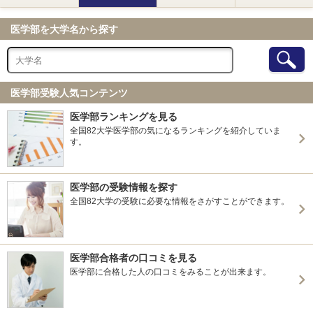
北海道大学 前期
弘前大学 前期
医学部を大学名から探す
弘前大学 総合型選抜Ⅱ
弘前大学 私費外国人留学生入試
東北大学 前期
秋田大学 前期
医学部受験人気コンテンツ
秋田大学 私費外国人留学生入試
山形大学 前期
医学部ランキングを見る
福島県立医科大学 前期（一般）
全国82大学医学部の気になるランキングを紹介していま
す。
福島県立医科大学 私費外国人留学生選抜
筑波大学 前期（一般）
群馬大学 前期
医学部の受験情報を探す
群馬大学 私費外国人留学生選抜
全国82大学の受験に必要な情報をさがすことができます。
群馬大学 帰国生選抜
千葉大学 前期
千葉大学 私費外国人留学生選抜
東京大学 前期
医学部合格者の口コミを見る
東京科学大学(旧東京医科歯科大学) 前期
医学部に合格した人の口コミをみることが出来ます。
東京科学大学(旧東京医科歯科大学) 私費外国人留学生特別
選抜
横浜市立大学 前期