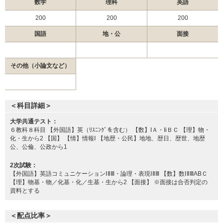
数学
理科
英語
順天堂大学 地域枠選抜
2月3日
順天堂大学 前期共通テスト利用
200
200
200
順天堂大学 共通テスト・一般独自併用
国語
地・公
面接
順天堂大学 一般 (A方式)
順天堂大学 一般 (B方式)
その他（小論文など）
自治医科大学 一般
金沢医科大学 一般前期
藤田医科大学 一般（一般枠）
＜科目詳細＞
2月4日
藤田医科大学 一般（地域枠）
東京医科大学 共通テスト利用
大学共通テスト：
６教科８科目 【外国語】英（ﾘｽﾆﾝｸﾞを含む） 【数】IＡ・IiＢＣ 【理】物・
東京医科大学 一般
化・生から2 【国】 【情】情報Ⅰ 【地歴・公民】地地、歴日、歴世、地歴
公、公倫、公政から1
三重大学 学校推薦型選抜
2次試験：
徳島大学 学校型推薦選抜Ⅱ
【外国語】英語コミュニケーションⅠⅡⅢ・論理・表現ⅠⅡⅢ 【数】数ⅠⅡⅢABＣ
帝京大学 一般
【理】物基・物／化基・化／生基・生から2 【面接】 ※面接は合否判定の
資料とする
帝京大学 一般（福島枠）
帝京大学 一般（千葉枠）
帝京大学 一般（静岡枠）
2月5日
＜配点比率＞