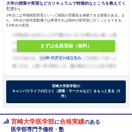
順天堂大学 一般 (A方式)
大学の授業や実習などカリキュラムで特徴的なところを教えてく
ださい。
1年次には早期病院実習といって病院の雰囲気を体験できる授業がある。ま
北里大学 一般
た、3年次の研究室配属では希望すれば海外の研究室に行くこともできる。
昭和医科大学 新潟県地域枠
5.6年次の実習...
昭和医科大学 静岡県地域枠
昭和医科大学 茨城県地域枠
昭和医科大学 山梨県地域枠
まずは会員登録（無料）
昭和医科大学 長野県地域枠
昭和医科大学 一般選抜入試（Ⅰ期）
ログインはこちら
東海大学 静岡県地域枠
東海大学 神奈川地域枠
東海大学 大学入学共通テスト利用
東海大学 一般入試
宮崎大学医学部の
東京女子医科大学 一般
キャンパスライフの口コミ（授業・サークルなど）をもっと見る（5
東京女子医科大学 一般
件）
2月14日
聖マリアンナ医科大学 一般（前期）
藤田医科大学 共通テスト利用入試
藤田医科大学 一般（一般枠）
藤田医科大学 一般（地域枠）
宮崎大学医学部
合格実績
に
のある
関西医科大学 地域枠学校推薦型選抜（専願制）
医学部専門予備校・塾