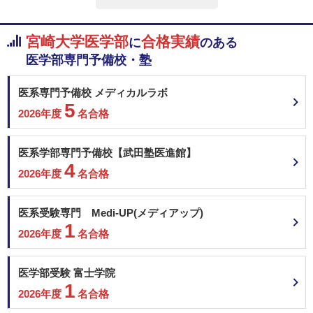
2次試験
愛知医科大学 一般
150
非公開
総合点数
点
合格者得点率
数学
理科
英語
宮崎大学医学部
京都府立医科大学 学校推薦型選抜＜地域枠＞
合格実績
に
のある
大阪大学 推薦（学校型推薦選抜）
医学部専門予備校・塾
150
熊本大学 学校推薦型選抜Ⅱ（一般枠）
国語
地・公
面接
熊本大学 学校推薦型選抜Ⅱ（地域枠）
医系専門予備校 メディカルラボ
熊本大学 学校推薦型選抜Ⅱ（みらい医療枠）
5
2026年度
名合格
東邦大学 一般
2月7日
その他（小論文など）
兵庫医科大学 一般選抜A（4科目型）
川崎医科大学 静岡地域枠
医系学部専門予備校【武田塾医進館】
川崎医科大学 長崎地域枠
4
2026年度
名合格
川崎医科大学 岡山地域枠
＜科目詳細＞
川崎医科大学 一般
大学共通テスト：
東北医科薬科大学 一般
医系受験専門 Medi-UP(メディアップ)
６教科８科目 【外国語】英（ﾘｽﾆﾝｸﾞを含む） 【数】IＡ・IiＢＣ 【理】物・
1
化・生から2 【国】 【情】情報Ⅰ 【地歴・公民】地地、歴日、歴世、地歴
2026年度
名合格
公、公倫、公政から1
金沢大学 A-lympiad選抜Ⅱ
金沢大学 総合型選抜Ⅱ（地元育成枠）
2次試験：
医学部受験 富士学院
金沢大学 学校推薦型選抜Ⅱ(特別枠）
【外国語】英語コミュニケーションⅠⅡⅢ・論理・表現ⅠⅡⅢ 【面接】 ※面接
1
は、合否判定の重要な資料とします。面接の評価が合格に達していない者は
金沢大学 学校推薦型選抜Ⅱ
2026年度
名合格
不合格とします。
金沢大学 医学類・高大院接続入試