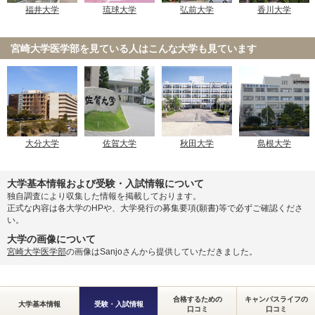
獨協医科大学 新潟県地域枠
弘前大学
福井大学
琉球大学
香川大学
獨協医科大学 前期
獨協医科大学 栃木県地域枠
宮崎大学医学部を見ている人は
こんな大学も見ています
東京慈恵会医科大学 一般
2月21日
東邦大学 統一入試
関西医科大学 大学入学共通テスト利用(前期)
関西医科大学 大学入学共通テスト・一般選抜併用
国際医療福祉大学 共通テスト利用
大分大学
佐賀大学
秋田大学
島根大学
獨協医科大学 新潟県地域枠
獨協医科大学 前期
2月22日
大学基本情報および受験・入試情報について
獨協医科大学 栃木県地域枠
独自調査により収集した情報を掲載しております。
東京慈恵会医科大学 一般
正式な内容は各大学のHPや、大学発行の募集要項(願書)等で必ずご確認くださ
い。
東京慈恵会医科大学 一般
2月23日
大学の画像について
宮崎大学医学部
の画像はSanjoさんから提供していただきました。
旭川医科大学 前期
旭川医科大学 私費外国人留学生選抜
合格するための
キャンパスライフの
札幌医科大学 前期
大学基本情報
受験・入試情報
口コミ
口コミ