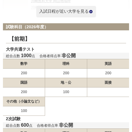
川崎医科大学 岡山地域枠
川崎医科大学 一般
入試日程が近い大学を見る
国際医療福祉大学 一般前期
試験科目（2026年度）
杏林大学 外国人留学生選抜
杏林大学 東京都地域枠選抜
【前期】
杏林大学 新潟県地域枠選抜
大学共通テスト
杏林大学 群馬県地域枠
1000
非公開
杏林大学 一般選抜
総合点数
点
合格者得点率
東海大学 一般入試
2月2日
数学
理科
英語
福岡大学 一般
200
200
200
日本医科大学 グローバル特別選抜（前期）
日本医科大学 一般（前期地域枠）
国語
地・公
面接
日本医科大学 地域医療枠（前期）
200
100
国際医療福祉大学 一般前期
その他（小論文など）
北里大学 一般
100
東海大学 一般入試
2次試験
金沢医科大学 一般前期
600
非公開
総合点数
点
合格者得点率
順天堂大学 研究医特別選抜