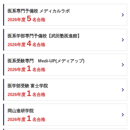
関西医科大学 一般前期
福岡大学 共通テスト利用型（Ⅰ期）
医系専門予備校 メディカルラボ
福岡大学 一般
5
2026年度
名合格
順天堂大学 地域枠選抜
順天堂大学 前期共通テスト利用
順天堂大学 一般 (A方式)
医系学部専門予備校【武田塾医進館】
東京医科大学 共通テスト利用
4
2026年度
名合格
東京医科大学 一般
医系受験専門 Medi-UP(メディアップ)
埼玉医科大学 一般前期
1
北里大学 一般
2026年度
名合格
昭和医科大学 一般選抜入試（Ⅰ期）
東海大学 静岡県地域枠
医学部受験 富士学院
東海大学 神奈川地域枠
1
東海大学 大学入学共通テスト利用
2026年度
名合格
東海大学 一般入試
東京女子医科大学 一般
2月15日
岡山進研学院
東邦大学 一般
1
聖マリアンナ医科大学 一般（前期）
2026年度
名合格
近畿大学 共通テスト利用 前期