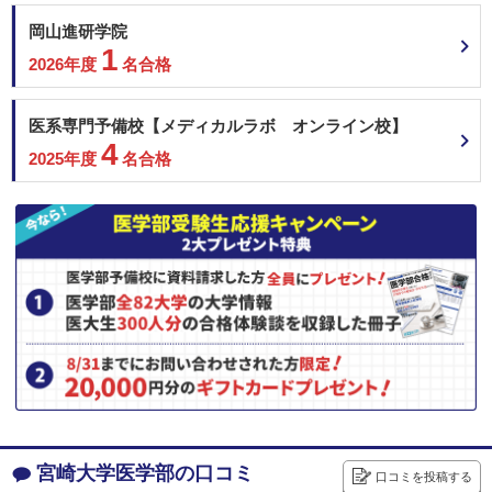
名古屋市立大学 地域枠学校推薦
岡山進研学院
＜配点比率＞
名古屋市立大学 学校推薦（中部圏活躍型）
1
名古屋市立大学 学校推薦（名古屋市立高大接続型）
2026年度
名合格
センター試験重視型
三重大学 学校推薦型選抜
京都府立医科大学 学校推薦型選抜＜全国一般枠＞
87.0%
大学共通テスト(1000)
医系専門予備校【メディカルラボ オンライン校】
大阪大学 推薦（学校型推薦選抜）
4
2025年度
名合格
大阪公立大学 総合型選抜
13.0%
2次試験(150)
大阪公立大学 学校推薦型選抜
神戸大学 総合型選抜
神戸大学 推薦（学校型推薦選抜）
【推薦】
徳島大学 学校型推薦選抜Ⅱ
埼玉医科大学 一般前期
大学共通テスト
近畿大学 地域枠入試【一般前期型】（大阪府）
2月8日
1000
非公開
総合点数
点
合格者得点率
近畿大学 地域枠入試【一般前期型】（和歌山県）
数学
理科
英語
近畿大学 地域枠入試【一般前期型】（静岡県）
近畿大学 一般（前期）
200
200
200
兵庫医科大学 一般選抜A（4科目型）
国語
地・公
面接
産業医科大学 A方式
200
産業医科大学 B方式
100
宮崎大学医学部の口コミ
大分大学 総合型
口コミを投稿する
その他（小論文など）