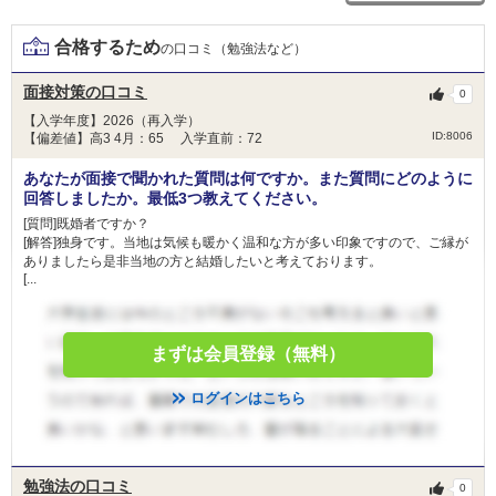
和歌山県立医科大学 一般枠（県内募集）
100
和歌山県立医科大学 県民医療枠（全国募集）
合格するため
の口コミ（勉強法など）
和歌山県立医科大学 県民医療枠Ａ
2次試験
和歌山県立医科大学 県民医療枠Ｂ
非公開
総合点数
点
合格者得点率
面接対策の口コミ
0
和歌山県立医科大学 地域医療枠（県内募集）
数学
理科
英語
【入学年度】2026（再入学）
川崎医科大学 静岡地域枠
ID:8006
【偏差値】高3 4月：65 入学直前：72
川崎医科大学 長崎地域枠
川崎医科大学 岡山地域枠
あなたが面接で聞かれた質問は何ですか。また質問にどのように
国語
地・公
面接
回答しましたか。最低3つ教えてください。
川崎医科大学 一般
東北医科薬科大学 一般
[質問]既婚者ですか？
[解答]独身です。当地は気候も暖かく温和な方が多い印象ですので、ご縁が
その他（小論文など）
ありましたら是非当地の方と結婚したいと考えております。
[...
東北大学 総合型選抜Ⅲ
山梨大学 学校推薦型選抜Ⅱ
福井大学 学校推薦型選抜Ⅱ
＜科目詳細＞
まずは会員登録（無料）
名古屋大学 推薦
2月9日
大学共通テスト：
三重大学 学校推薦型選抜
６教科８科目 【外国語】英英（ﾘｽﾆﾝｸﾞを含む） 【数】IＡ・IiＢＣ 【理】
ログインはこちら
慶應義塾大学 一般
物・化・生から2 【国】 【情】情報Ⅰ 【地歴・公民】地地、歴日、歴世、地
福岡大学 学部留学生選抜
歴公、公倫、公政から1
2次試験：
勉強法の口コミ
大阪医科薬科大学 一般選抜（前期）
0
【面接】 筆記による面接資料の作成を課すことがあります。