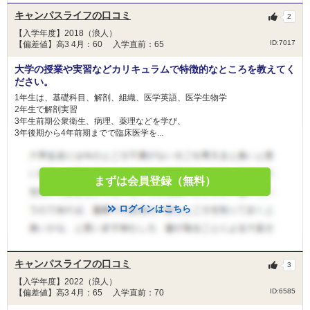
獨協医科大学 栃木県地域枠
キャンパスライフの口コミ
杏林大学 外国人留学生選抜
2
杏林大学 東京都地域枠選抜
【入学年度】2018（浪人）
ID:7017
【偏差値】高3 4月：60 入学直前：65
杏林大学 新潟県地域枠選抜
杏林大学 群馬県地域枠
大学の授業や実習などカリキュラムで特徴的なところを教えてく
2月12日
杏林大学 一般選抜
ださい。
藤田医科大学 共通テスト利用入試
1年生は、基礎科目、解剖、組織、医学英語、医学生物学
藤田医科大学 一般（一般枠）
2年生で解剖実習
3年生前期公衆衛生、病理、薬理などを学び、
藤田医科大学 一般（地域枠）
3年後期から4年前期までで臨床医学を...
日本医科大学 グローバル特別選抜（前期）
日本医科大学 一般（前期地域枠）
日本医科大学 地域医療枠（前期）
まずは会員登録（無料）
藤田医科大学 共通テスト利用入試
ログインはこちら
藤田医科大学 一般（一般枠）
藤田医科大学 一般（地域枠）
久留米大学 前期一般選抜
2月13日
キャンパスライフの口コミ
3
順天堂大学 研究医特別選抜
順天堂大学 地域枠選抜
【入学年度】2022（浪人）
ID:6585
【偏差値】高3 4月：65 入学直前：70
順天堂大学 前期共通テスト利用