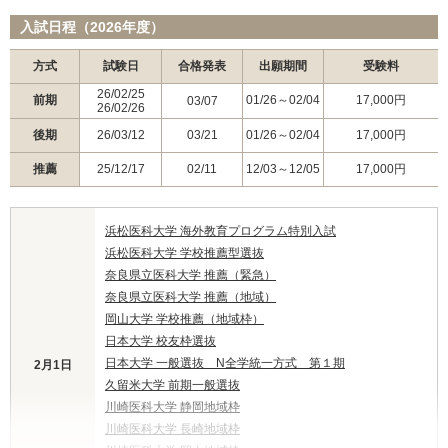
入試日程（2026年度）
方式
試験日
合格発表
出願期間
受験料
26/02/25
前期
01/26～02/04
17,000円
03/07
26/02/26
後期
26/03/12
03/21
01/26～02/04
17,000円
推薦
25/12/17
02/11
12/03～12/05
17,000円
浜松医科大学 海外教育プログラム特別入試
浜松医科大学 学校推薦型選抜
奈良県立医科大学 推薦（緊急）
奈良県立医科大学 推薦（地域）
岡山大学 学校推薦（地域枠）
日本大学 校友枠選抜
日本大学 一般選抜 N全学統一方式 第１期
2月1日
久留米大学 前期一般選抜
川崎医科大学 静岡地域枠
川崎医科大学 長崎地域枠