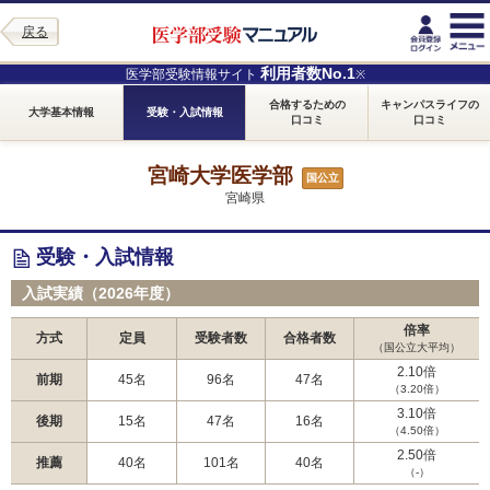
戻る
利用者数No.1
医学部受験情報サイト
※
合格するための
キャンパスライフの
大学基本情報
受験・入試情報
口コミ
口コミ
宮崎大学医学部
国公立
宮崎県
受験・入試情報
入試実績（2026年度）
倍率
方式
定員
受験者数
合格者数
（国公立大平均）
2.10倍
前期
45名
96名
47名
（3.20倍）
3.10倍
後期
15名
47名
16名
（4.50倍）
2.50倍
推薦
40名
101名
40名
（-）