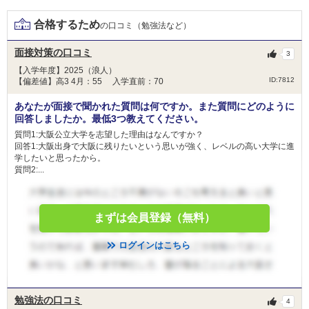
和歌山県立医科大学 一般枠（県内募集）
合格するため
和歌山県立医科大学 県民医療枠（全国募集）
の口コミ（勉強法など）
＜科目詳細＞
和歌山県立医科大学 県民医療枠Ａ
大学共通テスト：
面接対策の口コミ
3
和歌山県立医科大学 県民医療枠Ｂ
【外国語】英 【数】IＡ・IiＢＣ 【理】物・化・生から2 【国】 【情】情報Ⅰ
和歌山県立医科大学 地域医療枠（県内募集）
【入学年度】2025（浪人）
【地歴・公民】地地、歴日、歴世、地歴公、公倫、公政から1
ID:7812
【偏差値】高3 4月：55 入学直前：70
川崎医科大学 静岡地域枠
2次試験：
川崎医科大学 長崎地域枠
あなたが面接で聞かれた質問は何ですか。また質問にどのように
小論文 面接（小論文と面接合わせて100点） 出願書類(１００点）
川崎医科大学 岡山地域枠
回答しましたか。最低3つ教えてください。
川崎医科大学 一般
質問1:大阪公立大学を志望した理由はなんですか？
東北医科薬科大学 一般
回答1:大阪出身で大阪に残りたいという思いが強く、レベルの高い大学に進
学したいと思ったから。
質問2:...
東北大学 総合型選抜Ⅲ
山梨大学 学校推薦型選抜Ⅱ
福井大学 学校推薦型選抜Ⅱ
まずは会員登録（無料）
名古屋大学 推薦
2月9日
三重大学 学校推薦型選抜
ログインはこちら
慶應義塾大学 一般
福岡大学 学部留学生選抜
勉強法の口コミ
4