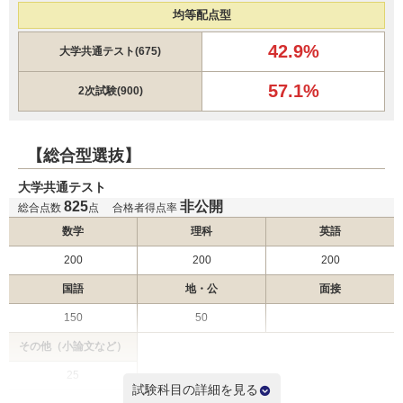
帝京大学 一般（茨城枠）
均等配点型
帝京大学 一般（新潟枠）
42.9%
帝京大学 一般（群馬枠）
大学共通テスト(675)
聖マリアンナ医科大学 一般（前期）
57.1%
愛知医科大学 一般
2次試験(900)
名古屋大学 推薦
【総合型選抜】
昭和医科大学 新潟県地域枠
昭和医科大学 静岡県地域枠
大学共通テスト
昭和医科大学 茨城県地域枠
825
非公開
総合点数
点
合格者得点率
昭和医科大学 山梨県地域枠
数学
理科
英語
昭和医科大学 長野県地域枠
昭和医科大学 一般選抜入試（Ⅰ期）
200
200
200
帝京大学 一般
2月6日
国語
地・公
面接
帝京大学 一般（福島枠）
帝京大学 一般（千葉枠）
150
50
帝京大学 一般（静岡枠）
その他（小論文など）
帝京大学 一般（茨城枠）
帝京大学 一般（新潟枠）
25
試験科目の詳細を見る
帝京大学 一般（群馬枠）
2次試験