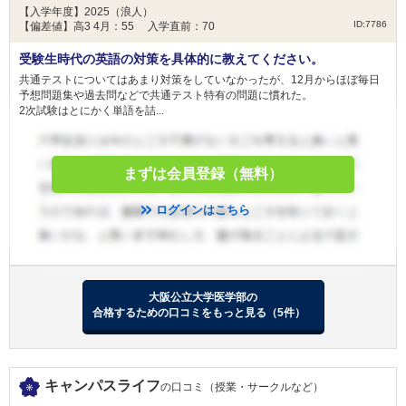
大阪医科薬科大学 一般選抜（前期）
【入学年度】2025（浪人）
大阪医科薬科大学 一般選抜（大阪府地域枠）
ID:7786
【偏差値】高3 4月：55 入学直前：70
日本医科大学 グローバル特別選抜（前期）
2月10日
受験生時代の英語の対策を具体的に教えてください。
日本医科大学 一般（前期地域枠）
共通テストについてはあまり対策をしていなかったが、12月からほぼ毎日
日本医科大学 地域医療枠（前期）
予想問題集や過去問などで共通テスト特有の問題に慣れた。
2次試験はとにかく単語を詰...
獨協医科大学 新潟県地域枠
獨協医科大学 前期
獨協医科大学 栃木県地域枠
まずは会員登録（無料）
杏林大学 外国人留学生選抜
杏林大学 東京都地域枠選抜
ログインはこちら
杏林大学 新潟県地域枠選抜
2月11日
杏林大学 群馬県地域枠
杏林大学 一般選抜
東京慈恵会医科大学 一般
大阪公立大学医学部の
日本大学 校友枠選抜
合格するための口コミをもっと見る（5件）
日本大学 一般選抜 N全学統一方式 第１期
獨協医科大学 新潟県地域枠
キャンパスライフ
の口コミ（授業・サークルなど）
獨協医科大学 前期