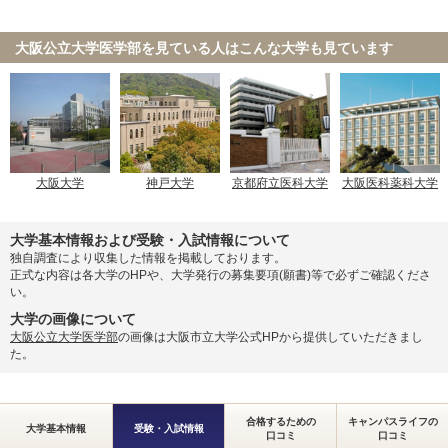
獨協医科大学 新潟県地域枠
獨協医科大学 前期
大阪公立大学医学部を見ている人は
こんな大学も見ています
獨協医科大学 栃木県地域枠
東京慈恵会医科大学 一般
2月21日
東邦大学 統一入試
関西医科大学 大学入学共通テスト利用(前期)
関西医科大学 大学入学共通テスト・一般選抜併用
国際医療福祉大学 共通テスト利用
大阪大学
神戸大学
京都府立医科大学
大阪医科薬科大学
獨協医科大学 新潟県地域枠
大学基本情報および受験・入試情報について
獨協医科大学 前期
独自調査により収集した情報を掲載しております。
2月22日
獨協医科大学 栃木県地域枠
正式な内容は各大学のHPや、大学発行の募集要項(願書)等で必ずご確認くださ
い。
東京慈恵会医科大学 一般
大学の画像について
大阪公立大学医学部
の画像は大阪市立大学公式HPから提供していただきまし
東京慈恵会医科大学 一般
2月23日
た。
旭川医科大学 前期
旭川医科大学 私費外国人留学生選抜
合格するための
キャンパスライフの
大学基本情報
受験・入試情報
口コミ
口コミ
札幌医科大学 前期