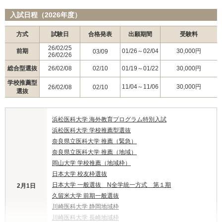
入試日程（2026年度）
方式
試験日
合格発表
出願期間
受験料
26/02/25
前期
01/26～02/04
30,000円
03/09
26/02/26
総合型選抜
26/02/08
02/10
01/19～01/22
30,000円
学校推薦型
11/04～11/06
30,000円
26/02/08
02/10
選抜
浜松医科大学 海外教育プログラム特別入試
浜松医科大学 学校推薦型選抜
奈良県立医科大学 推薦（緊急）
奈良県立医科大学 推薦（地域）
岡山大学 学校推薦（地域枠）
日本大学 校友枠選抜
日本大学 一般選抜 N全学統一方式 第１期
2月1日
久留米大学 前期一般選抜
川崎医科大学 静岡地域枠
川崎医科大学 長崎地域枠