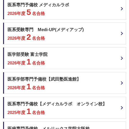
関西医科大学 一般前期
医系専門予備校 メディカルラボ
5
福岡大学 共通テスト利用型（Ⅰ期）
2026年度
名合格
福岡大学 一般
順天堂大学 地域枠選抜
医系受験専門 Medi-UP(メディアップ)
順天堂大学 前期共通テスト利用
2
順天堂大学 一般 (A方式)
2026年度
名合格
東京医科大学 共通テスト利用
東京医科大学 一般
医学部受験 富士学院
1
2026年度
名合格
埼玉医科大学 一般前期
北里大学 一般
昭和医科大学 一般選抜入試（Ⅰ期）
医系学部専門予備校【武田塾医進館】
東海大学 静岡県地域枠
1
2026年度
名合格
東海大学 神奈川地域枠
東海大学 大学入学共通テスト利用
東海大学 一般入試
医系専門予備校【メディカルラボ オンライン校】
東京女子医科大学 一般
2月15日
1
2025年度
名合格
東邦大学 一般
聖マリアンナ医科大学 一般（前期）
近畿大学 共通テスト利用 前期
医歯専門予備校 メルリックス学院大阪校