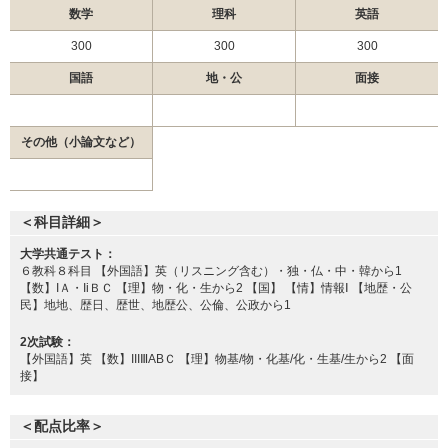
順天堂大学 研究医特別選抜
数学
理科
英語
順天堂大学 地域枠選抜
2月3日
順天堂大学 前期共通テスト利用
300
300
300
順天堂大学 共通テスト・一般独自併用
国語
地・公
面接
順天堂大学 一般 (A方式)
順天堂大学 一般 (B方式)
その他（小論文など）
自治医科大学 一般
金沢医科大学 一般前期
藤田医科大学 一般（一般枠）
＜科目詳細＞
2月4日
藤田医科大学 一般（地域枠）
東京医科大学 共通テスト利用
大学共通テスト：
６教科８科目 【外国語】英（リスニング含む）・独・仏・中・韓から1
東京医科大学 一般
【数】IＡ・IiＢＣ 【理】物・化・生から2 【国】 【情】情報Ⅰ 【地歴・公
民】地地、歴日、歴世、地歴公、公倫、公政から1
三重大学 学校推薦型選抜
2次試験：
徳島大学 学校型推薦選抜Ⅱ
【外国語】英 【数】IIIⅢABＣ 【理】物基/物・化基/化・生基/生から2 【面
帝京大学 一般
接】
帝京大学 一般（福島枠）
帝京大学 一般（千葉枠）
＜配点比率＞
帝京大学 一般（静岡枠）
2月5日