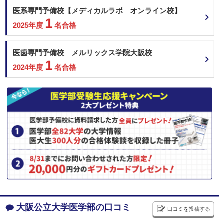
825
非公開
医系専門予備校【メディカルラボ オンライン校】
総合点数
点
合格者得点率
名古屋市立大学 地域枠学校推薦
1
名古屋市立大学 学校推薦（中部圏活躍型）
数学
理科
英語
2025年度
名合格
名古屋市立大学 学校推薦（名古屋市立高大接続型）
200
200
200
三重大学 学校推薦型選抜
医歯専門予備校 メルリックス学院大阪校
京都府立医科大学 学校推薦型選抜＜全国一般枠＞
国語
地・公
面接
1
大阪大学 推薦（学校型推薦選抜）
2024年度
名合格
150
50
大阪公立大学 総合型選抜
その他（小論文など）
大阪公立大学 学校推薦型選抜
神戸大学 総合型選抜
25
神戸大学 推薦（学校型推薦選抜）
2次試験
徳島大学 学校型推薦選抜Ⅱ
200
非公開
総合点数
点
合格者得点率
埼玉医科大学 一般前期
数学
理科
英語
近畿大学 地域枠入試【一般前期型】（大阪府）
2月8日
近畿大学 地域枠入試【一般前期型】（和歌山県）
近畿大学 地域枠入試【一般前期型】（静岡県）
国語
地・公
面接
近畿大学 一般（前期）
兵庫医科大学 一般選抜A（4科目型）
100
産業医科大学 A方式
その他（小論文など）
産業医科大学 B方式
大阪公立大学医学部の口コミ
口コミを投稿する
大分大学 総合型
100