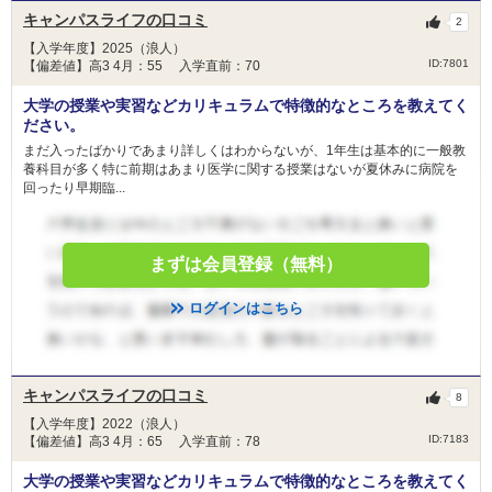
獨協医科大学 栃木県地域枠
キャンパスライフの口コミ
2
杏林大学 外国人留学生選抜
【入学年度】2025（浪人）
杏林大学 東京都地域枠選抜
ID:7801
【偏差値】高3 4月：55 入学直前：70
杏林大学 新潟県地域枠選抜
大学の授業や実習などカリキュラムで特徴的なところを教えてく
杏林大学 群馬県地域枠
2月12日
ださい。
杏林大学 一般選抜
まだ入ったばかりであまり詳しくはわからないが、1年生は基本的に一般教
藤田医科大学 共通テスト利用入試
養科目が多く特に前期はあまり医学に関する授業はないが夏休みに病院を
藤田医科大学 一般（一般枠）
回ったり早期臨...
藤田医科大学 一般（地域枠）
日本医科大学 グローバル特別選抜（前期）
日本医科大学 一般（前期地域枠）
まずは会員登録（無料）
日本医科大学 地域医療枠（前期）
ログインはこちら
藤田医科大学 共通テスト利用入試
藤田医科大学 一般（一般枠）
藤田医科大学 一般（地域枠）
キャンパスライフの口コミ
8
久留米大学 前期一般選抜
2月13日
【入学年度】2022（浪人）
順天堂大学 研究医特別選抜
ID:7183
【偏差値】高3 4月：65 入学直前：78
順天堂大学 地域枠選抜
大学の授業や実習などカリキュラムで特徴的なところを教えてく
順天堂大学 前期共通テスト利用