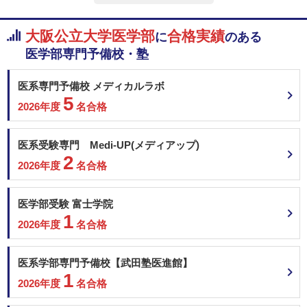
愛知医科大学 一般
200
非公開
総合点数
点
合格者得点率
数学
理科
英語
大阪公立大学医学部
合格実績
に
のある
京都府立医科大学 学校推薦型選抜＜地域枠＞
医学部専門予備校・塾
大阪大学 推薦（学校型推薦選抜）
国語
熊本大学 学校推薦型選抜Ⅱ（一般枠）
地・公
面接
医系専門予備校 メディカルラボ
熊本大学 学校推薦型選抜Ⅱ（地域枠）
5
熊本大学 学校推薦型選抜Ⅱ（みらい医療枠）
2026年度
名合格
その他（小論文など）
東邦大学 一般
2月7日
兵庫医科大学 一般選抜A（4科目型）
200
医系受験専門 Medi-UP(メディアップ)
川崎医科大学 静岡地域枠
2
2026年度
名合格
川崎医科大学 長崎地域枠
＜科目詳細＞
川崎医科大学 岡山地域枠
大学共通テスト：
川崎医科大学 一般
医学部受験 富士学院
【外国語】英 【数】IＡ・IiＢＣ 【理】物・化・生から2 【国】 【情】情報Ⅰ
東北医科薬科大学 一般
1
【地歴・公民】地地、歴日、歴世、地歴公、公倫、公政から1
2026年度
名合格
2次試験：
金沢大学 A-lympiad選抜Ⅱ
口述試験 面接 出願書類
医系学部専門予備校【武田塾医進館】
金沢大学 総合型選抜Ⅱ（地元育成枠）
1
金沢大学 学校推薦型選抜Ⅱ(特別枠）
【学校推薦型選抜】
2026年度
名合格
金沢大学 学校推薦型選抜Ⅱ
大学共通テスト
金沢大学 医学類・高大院接続入試