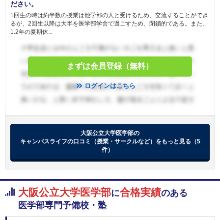
ださい。
順天堂大学 一般 (A方式)
1回生の時は約半数の授業は他学部の人と受けるため、交流することができ
るが、2回生以降は大半を医学部学舎で過ごすため、閉鎖的である。また、
1.2年の夏期休...
北里大学 一般
昭和医科大学 新潟県地域枠
昭和医科大学 静岡県地域枠
昭和医科大学 茨城県地域枠
まずは会員登録（無料）
昭和医科大学 山梨県地域枠
ログインはこちら
昭和医科大学 長野県地域枠
昭和医科大学 一般選抜入試（Ⅰ期）
東海大学 静岡県地域枠
東海大学 神奈川地域枠
東海大学 大学入学共通テスト利用
大阪公立大学医学部の
東海大学 一般入試
キャンパスライフの口コミ（授業・サークルなど）をもっと見る（5
件）
東京女子医科大学 一般
東京女子医科大学 一般
2月14日
聖マリアンナ医科大学 一般（前期）
藤田医科大学 共通テスト利用入試
大阪公立大学医学部
合格実績
に
のある
藤田医科大学 一般（一般枠）
医学部専門予備校・塾
藤田医科大学 一般（地域枠）
関西医科大学 地域枠学校推薦型選抜（専願制）