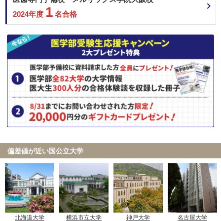
近畿大学 共通テスト利用 中期
1
2024年度
名合格
順天堂大学 地域枠選抜
順天堂大学 前期共通テスト利用
順天堂大学 一般 (A方式)
岩手医科大学 学士編入学者選抜
北里大学 一般
東邦大学 一般
2月16日
金沢医科大学 一般前期
兵庫医科大学 一般選抜B（英語資格試験活用型）
帝京大学 大学入学共通テスト利用
金沢医科大学 一般前期
2月17日
偏差値が近い国公立大学
国際医療福祉大学 共通テスト利用
杏林大学 共通テスト利用(前期)
大阪医科薬科大学 一般選抜（前期）
2月19日
大阪医科薬科大学 一般選抜（大阪府地域枠）
北海道大学
横浜市立大学
神戸大学
名古屋大学