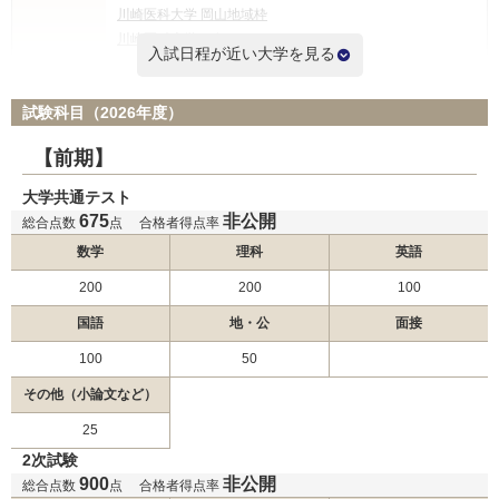
川崎医科大学 岡山地域枠
川崎医科大学 一般
入試日程が近い大学を見る
国際医療福祉大学 一般前期
試験科目（2026年度）
杏林大学 外国人留学生選抜
杏林大学 東京都地域枠選抜
【前期】
杏林大学 新潟県地域枠選抜
大学共通テスト
杏林大学 群馬県地域枠
675
非公開
杏林大学 一般選抜
総合点数
点
合格者得点率
東海大学 一般入試
2月2日
数学
理科
英語
福岡大学 一般
200
200
100
日本医科大学 グローバル特別選抜（前期）
日本医科大学 一般（前期地域枠）
国語
地・公
面接
日本医科大学 地域医療枠（前期）
100
50
国際医療福祉大学 一般前期
その他（小論文など）
北里大学 一般
25
東海大学 一般入試
2次試験
金沢医科大学 一般前期
900
非公開
総合点数
点
合格者得点率