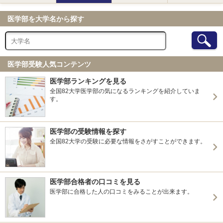
北海道大学 前期
医学部を大学名から探す
弘前大学 前期
弘前大学 総合型選抜Ⅱ
弘前大学 私費外国人留学生入試
東北大学 前期
秋田大学 前期
医学部受験人気コンテンツ
秋田大学 私費外国人留学生入試
医学部ランキングを見る
山形大学 前期
全国82大学医学部の気になるランキングを紹介していま
福島県立医科大学 前期（一般）
す。
福島県立医科大学 私費外国人留学生選抜
筑波大学 前期（一般）
群馬大学 前期
医学部の受験情報を探す
群馬大学 私費外国人留学生選抜
全国82大学の受験に必要な情報をさがすことができます。
群馬大学 帰国生選抜
千葉大学 前期
千葉大学 私費外国人留学生選抜
医学部合格者の口コミを見る
東京大学 前期
医学部に合格した人の口コミをみることが出来ます。
東京科学大学(旧東京医科歯科大学) 前期
東京科学大学(旧東京医科歯科大学) 私費外国人留学生特別
選抜