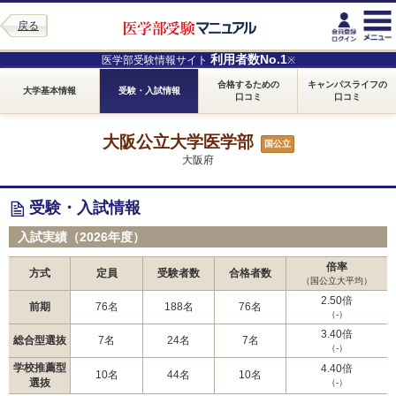
戻る
利用者数No.1
医学部受験情報サイト
※
合格するための
キャンパスライフの
大学基本情報
受験・入試情報
口コミ
口コミ
大阪公立大学医学部
国公立
大阪府
受験・入試情報
入試実績（2026年度）
倍率
方式
定員
受験者数
合格者数
（国公立大平均）
2.50倍
前期
76名
188名
76名
（-）
3.40倍
総合型選抜
7名
24名
7名
（-）
学校推薦型
4.40倍
10名
44名
10名
選抜
（-）