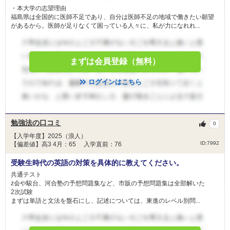
60
・本大学の志望理由
東北大学 総合型選抜Ⅲ
その他（小論文など）
福島県は全国的に医師不足であり、自分は医師不足の地域で働きたい願望
山梨大学 学校推薦型選抜Ⅱ
があるから。医師が足りなくて困っている人々に、私が力になれれ...
300
福井大学 学校推薦型選抜Ⅱ
名古屋大学 推薦
2月9日
＜科目詳細＞
三重大学 学校推薦型選抜
まずは会員登録（無料）
慶應義塾大学 一般
大学共通テスト：
福岡大学 学部留学生選抜
ログインはこちら
【外国語】英（リスニング含む） 【数】IＡ（必須）／IIＢC（必須） 【理】
物・化・生から2 【国】 【情】情報Ⅰ（必須） 【地歴・公民】『地理総合，
地理探究』、『歴史総合，日本史探究』、『歴史総合，世界史探究』、『公
大阪医科薬科大学 一般選抜（前期）
共，倫理』、『公共，政治・経済』のうちから１科目選択
大阪医科薬科大学 一般選抜（大阪府地域枠）
勉強法の口コミ
0
2次試験：
日本医科大学 グローバル特別選抜（前期）
2月10日
【入学年度】2025（浪人）
【面接】面接(60点) 【その他】総合問題(300点) ※推薦書、調査書、志望理
日本医科大学 一般（前期地域枠）
ID:7992
【偏差値】高3 4月：65 入学直前：76
由書は面接の参考資料として活用します
日本医科大学 地域医療枠（前期）
受験生時代の英語の対策を具体的に教えてください。
【総合型選抜】
共通テスト
獨協医科大学 新潟県地域枠
1次試験
z会や駿台、河合塾の予想問題集など、市販の予想問題集は全部解いた
獨協医科大学 前期
2次試験
600
非公開
総合点数
点
合格者得点率
まずは単語と文法を盤石にし、記述については、東進のレベル別問...
獨協医科大学 栃木県地域枠
数学
理科
英語
杏林大学 外国人留学生選抜
杏林大学 東京都地域枠選抜