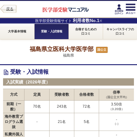
戻る
利用者数No.1
医学部受験情報サイト
※
合格するための
キャンパスライフの
大学基本情報
受験・入試情報
口コミ
口コミ
福島県立医科大学医学部
国公立
福島県
受験・入試情報
入試実績（2026年度）
倍率
方式
定員
受験者数
合格者数
（国公立大平均）
前期（一
3.50倍
70名
243名
72名
般）
（3.20倍）
海外教育プ
-
ログラム選
-
21名
5名
（-）
抜
私費外国人
-
-
-
-