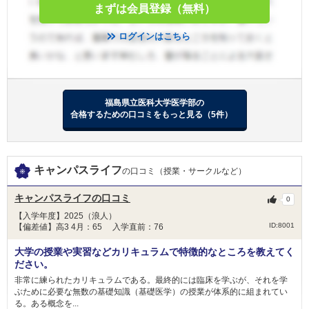
まずは会員登録（無料）
杏林大学 新潟県地域枠選抜
2月11日
国語
地・公
面接
杏林大学 群馬県地域枠
ログインはこちら
杏林大学 一般選抜
東京慈恵会医科大学 一般
その他（小論文など）
日本大学 校友枠選抜
600
日本大学 一般選抜 N全学統一方式 第１期
2次試験
福島県立医科大学医学部の
1050
非公開
合格するための口コミをもっと見る（5件）
総合点数
点
合格者得点率
獨協医科大学 新潟県地域枠
数学
理科
英語
獨協医科大学 前期
獨協医科大学 栃木県地域枠
杏林大学 外国人留学生選抜
キャンパスライフ
の口コミ（授業・サークルなど）
国語
地・公
面接
杏林大学 東京都地域枠選抜
杏林大学 新潟県地域枠選抜
キャンパスライフの口コミ
300
0
杏林大学 群馬県地域枠
【入学年度】2025（浪人）
2月12日
その他（小論文など）
ID:8001
【偏差値】高3 4月：65 入学直前：76
杏林大学 一般選抜
藤田医科大学 共通テスト利用入試
750
大学の授業や実習などカリキュラムで特徴的なところを教えてく
藤田医科大学 一般（一般枠）
ださい。
藤田医科大学 一般（地域枠）
＜科目詳細＞
非常に練られたカリキュラムである。最終的には臨床を学ぶが、それを学
日本医科大学 グローバル特別選抜（前期）
ぶために必要な無数の基礎知識（基礎医学）の授業が体系的に組まれてい
1次試験：
日本医科大学 一般（前期地域枠）
る。ある概念を...