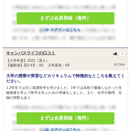
総合問題Ⅰ400点、総総合問題Ⅱ200点計600点 出願書類150点 総合問題及び
日本医科大学 地域医療枠（前期）
出願書類（自己推薦書、特別活動に関する報告書）を総合的に評価して選
抜を行います。募集人員の３倍程度を合格者とします。 （注１）総合問題Ⅰ
は、主として理数系の基礎的知識（大学において医学教育を受けるのに必要
まずは会員登録（無料）
藤田医科大学 共通テスト利用入試
な基礎的知識）に加えて論理的な思考力を問う記述試験で、英文による出題
を含みます。 総合問題Ⅱは、主として論理的かつ多面的な思考力、表現力を
藤田医科大学 一般（一般枠）
ログインはこちら
問う記述試験です。 （注２）大学入学共通テストは課しません
藤田医科大学 一般（地域枠）
久留米大学 前期一般選抜
2次試験：
2月13日
順天堂大学 研究医特別選抜
第２次選考は、第１次選考の合格者に対し、MMI（MultipleMiniInterview）
（注１） の手法を取り入れた面接を実施します。また、面接に加え、総合
順天堂大学 地域枠選抜
キャンパスライフの口コミ
1
問題の結果を総合的に評価して選抜を行います （注１）
順天堂大学 前期共通テスト利用
【入学年度】2022（浪人）
MMI（MultipleMiniInterview）とは、１回の面接ではなく、受験者が評価項
順天堂大学 一般 (A方式)
ID:7344
【偏差値】高3 4月：60 入学直前：69
目 別の面接室を移動しながら、各々独立した短時間の面接を複数回行って
多面的に評価する面接手法です （注２）自己推薦書、特別活動に関する報
大学の授業や実習などカリキュラムで特徴的なところを教えてく
告書及び調査書は、面接の参考資料として活用します。 （注３）総合問題
北里大学 一般
ださい。
の得点は、第１次選考で実施した筆記試験の成績を用います
昭和医科大学 新潟県地域枠
1.2年生では主に基礎医学を学びました。1年では高校で履修しなかった生
物基礎を学んで医学を学ぶための準備をしました。また、化学や物理、生
昭和医科大学 静岡県地域枠
物の実験もあり...
昭和医科大学 茨城県地域枠
昭和医科大学 山梨県地域枠
昭和医科大学 長野県地域枠
まずは会員登録（無料）
昭和医科大学 一般選抜入試（Ⅰ期）
東海大学 静岡県地域枠
ログインはこちら