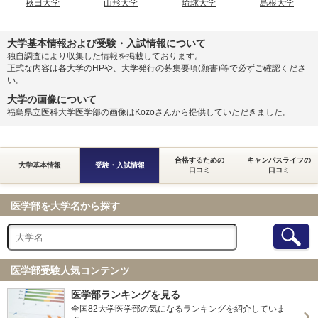
秋田大学
山形大学
琉球大学
島根大学
獨協医科大学 前期
2月22日
獨協医科大学 栃木県地域枠
東京慈恵会医科大学 一般
大学基本情報および受験・入試情報について
独自調査により収集した情報を掲載しております。
正式な内容は各大学のHPや、大学発行の募集要項(願書)等で必ずご確認くださ
東京慈恵会医科大学 一般
2月23日
い。
大学の画像について
福島県立医科大学医学部
の画像はKozoさんから提供していただきました。
旭川医科大学 前期
旭川医科大学 私費外国人留学生選抜
札幌医科大学 前期
北海道大学 前期
合格するための
キャンパスライフの
大学基本情報
受験・入試情報
口コミ
口コミ
弘前大学 前期
弘前大学 総合型選抜Ⅱ
医学部を大学名から探す
弘前大学 私費外国人留学生入試
東北大学 前期
秋田大学 前期
秋田大学 私費外国人留学生入試
山形大学 前期
医学部受験人気コンテンツ
福島県立医科大学 前期（一般）
医学部ランキングを見る
福島県立医科大学 私費外国人留学生選抜
全国82大学医学部の気になるランキングを紹介していま
筑波大学 前期（一般）