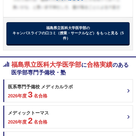
東海大学 神奈川地域枠
東海大学 大学入学共通テスト利用
東海大学 一般入試
東京女子医科大学 一般
東京女子医科大学 一般
福島県立医科大学医学部の
2月14日
キャンパスライフの口コミ（授業・サークルなど）をもっと見る（5
聖マリアンナ医科大学 一般（前期）
件）
藤田医科大学 共通テスト利用入試
藤田医科大学 一般（一般枠）
藤田医科大学 一般（地域枠）
関西医科大学 地域枠学校推薦型選抜（専願制）
福島県立医科大学医学部
合格実績
に
のある
関西医科大学 一般前期
医学部専門予備校・塾
福岡大学 共通テスト利用型（Ⅰ期）
福岡大学 一般
医系専門予備校 メディカルラボ
順天堂大学 地域枠選抜
3
順天堂大学 前期共通テスト利用
2026年度
名合格
順天堂大学 一般 (A方式)
東京医科大学 共通テスト利用
メディックトーマス
東京医科大学 一般
2
2026年度
名合格
埼玉医科大学 一般前期