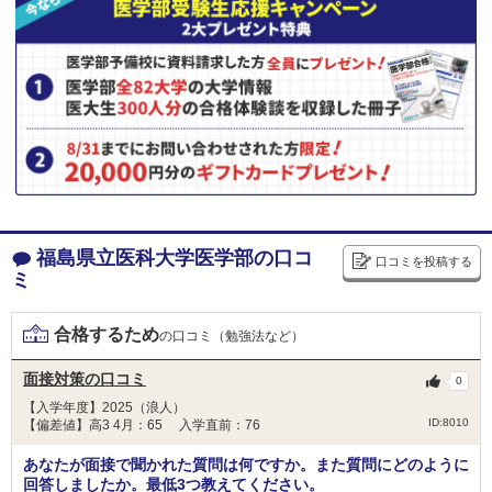
徳島大学 学校型推薦選抜Ⅱ
埼玉医科大学 一般前期
【学校選抜型選抜】
近畿大学 地域枠入試【一般前期型】（大阪府）
2月8日
大学共通テスト
近畿大学 地域枠入試【一般前期型】（和歌山県）
500
非公開
近畿大学 地域枠入試【一般前期型】（静岡県）
総合点数
点
合格者得点率
近畿大学 一般（前期）
数学
理科
英語
兵庫医科大学 一般選抜A（4科目型）
100
100
100
産業医科大学 A方式
産業医科大学 B方式
国語
地・公
面接
大分大学 総合型
100
50
和歌山県立医科大学 一般枠（県内募集）
福島県立医科大学医学部の口コ
口コミを投稿する
和歌山県立医科大学 県民医療枠（全国募集）
その他（小論文など）
ミ
和歌山県立医科大学 県民医療枠Ａ
50
和歌山県立医科大学 県民医療枠Ｂ
2次試験
合格するため
の口コミ（勉強法など）
和歌山県立医科大学 地域医療枠（県内募集）
360
非公開
総合点数
点
合格者得点率
川崎医科大学 静岡地域枠
面接対策の口コミ
0
数学
理科
英語
川崎医科大学 長崎地域枠
【入学年度】2025（浪人）
川崎医科大学 岡山地域枠
ID:8010
【偏差値】高3 4月：65 入学直前：76
川崎医科大学 一般
国語
地・公
面接
東北医科薬科大学 一般
あなたが面接で聞かれた質問は何ですか。また質問にどのように
回答しましたか。最低3つ教えてください。