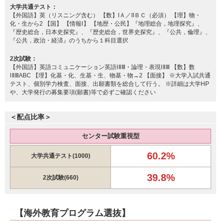
東京医科大学 共通テスト利用
大学共通テスト：
【外国語】英（リスニング含む） 【数】IＡ／IIＢＣ（必須） 【理】物・
東京医科大学 一般
化・生から2 【国】 【情報Ⅰ】 【地歴・公民】『地理総合，地理探究』、
『歴史総合，日本史探究』、『歴史総合，世界史探究』、『公共，倫理』、
『公共，政治・経済』のうちから１科目選択
三重大学 学校推薦型選抜
徳島大学 学校型推薦選抜Ⅱ
2次試験：
帝京大学 一般
【外国語】英語コミュニケーション英語ⅠⅡⅢ・論理・表現ⅠⅡⅢ 【数】数
ⅠⅡⅢABC 【理】化基・化、生基・生、物基・物→2 【面接】 ※大学入試共通
帝京大学 一般（福島枠）
テスト、個別学力検査、面接、出願書類を総合して行う。 ※詳細は大学HP
帝京大学 一般（千葉枠）
や、大学発行の募集要項(願書)等で必ずご確認ください
帝京大学 一般（静岡枠）
2月5日
帝京大学 一般（茨城枠）
＜配点比率＞
帝京大学 一般（新潟枠）
帝京大学 一般（群馬枠）
センター試験重視型
聖マリアンナ医科大学 一般（前期）
愛知医科大学 一般
60.2%
大学共通テスト(1000)
39.8%
2次試験(660)
名古屋大学 推薦
昭和医科大学 新潟県地域枠
昭和医科大学 静岡県地域枠
昭和医科大学 茨城県地域枠
【海外教育プログラム選抜】
昭和医科大学 山梨県地域枠