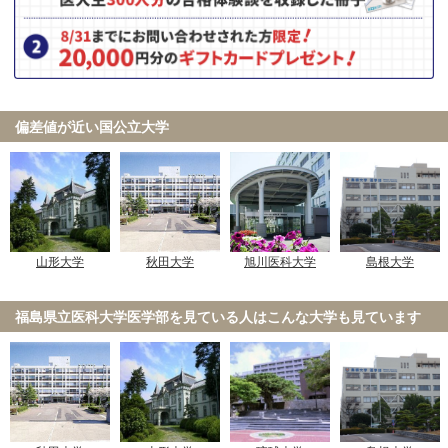
帝京大学 大学入学共通テスト利用
金沢医科大学 一般前期
2月17日
国際医療福祉大学 共通テスト利用
偏差値が近い国公立大学
杏林大学 共通テスト利用(前期)
大阪医科薬科大学 一般選抜（前期）
2月19日
大阪医科薬科大学 一般選抜（大阪府地域枠）
獨協医科大学 新潟県地域枠
獨協医科大学 前期
山形大学
秋田大学
旭川医科大学
島根大学
獨協医科大学 栃木県地域枠
東京慈恵会医科大学 一般
2月21日
福島県立医科大学医学部を見ている人は
こんな大学も見ています
東邦大学 統一入試
関西医科大学 大学入学共通テスト利用(前期)
関西医科大学 大学入学共通テスト・一般選抜併用
国際医療福祉大学 共通テスト利用
獨協医科大学 新潟県地域枠