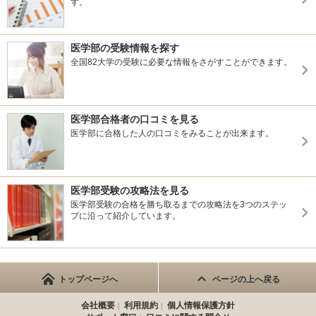
す。
群馬大学 前期
群馬大学 私費外国人留学生選抜
群馬大学 帰国生選抜
医学部の受験情報を探す
千葉大学 前期
全国82大学の受験に必要な情報をさがすことができます。
千葉大学 私費外国人留学生選抜
東京大学 前期
東京科学大学(旧東京医科歯科大学) 前期
医学部合格者の口コミを見る
東京科学大学(旧東京医科歯科大学) 私費外国人留学生特別
医学部に合格した人の口コミをみることが出来ます。
選抜
横浜市立大学 前期
新潟大学 前期
信州大学 前期
医学部受験の攻略法を見る
信州大学 私費外国人留学生入試
医学部受験の合格を勝ち取るまでの攻略法を3つのステッ
富山大学 前期
プに沿って紹介しています。
富山大学 帰国生徒選抜
富山大学 私費外国人留学生選抜
金沢大学 前期
金沢大学 帰国生徒選抜
トップページへ
ページの上へ戻る
金沢大学 私費外国人留学生入試
福井大学 前期
会社概要
利用規約
個人情報保護方針