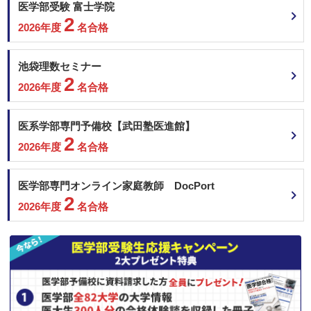
北里大学 一般
医学部受験 富士学院
昭和医科大学 一般選抜入試（Ⅰ期）
2
2026年度
名合格
東海大学 静岡県地域枠
東海大学 神奈川地域枠
東海大学 大学入学共通テスト利用
池袋理数セミナー
東海大学 一般入試
2
2026年度
名合格
東京女子医科大学 一般
2月15日
東邦大学 一般
聖マリアンナ医科大学 一般（前期）
医系学部専門予備校【武田塾医進館】
2
近畿大学 共通テスト利用 前期
2026年度
名合格
近畿大学 共通テスト利用 中期
順天堂大学 地域枠選抜
医学部専門オンライン家庭教師 DocPort
順天堂大学 前期共通テスト利用
2
順天堂大学 一般 (A方式)
2026年度
名合格
岩手医科大学 学士編入学者選抜
北里大学 一般
東邦大学 一般
2月16日
金沢医科大学 一般前期
兵庫医科大学 一般選抜B（英語資格試験活用型）