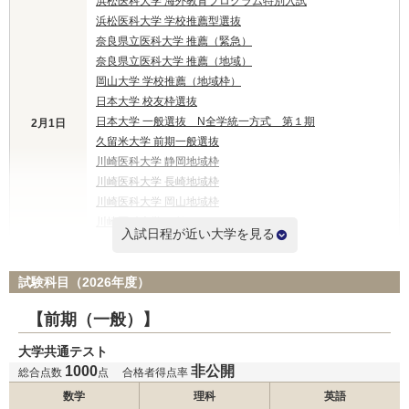
浜松医科大学 海外教育プログラム特別入試
浜松医科大学 学校推薦型選抜
奈良県立医科大学 推薦（緊急）
奈良県立医科大学 推薦（地域）
岡山大学 学校推薦（地域枠）
日本大学 校友枠選抜
日本大学 一般選抜 N全学統一方式 第１期
2月1日
久留米大学 前期一般選抜
川崎医科大学 静岡地域枠
川崎医科大学 長崎地域枠
川崎医科大学 岡山地域枠
川崎医科大学 一般
入試日程が近い大学を見る
国際医療福祉大学 一般前期
試験科目（2026年度）
杏林大学 外国人留学生選抜
杏林大学 東京都地域枠選抜
【前期（一般）】
杏林大学 新潟県地域枠選抜
大学共通テスト
杏林大学 群馬県地域枠
1000
非公開
杏林大学 一般選抜
総合点数
点
合格者得点率
東海大学 一般入試
2月2日
数学
理科
英語