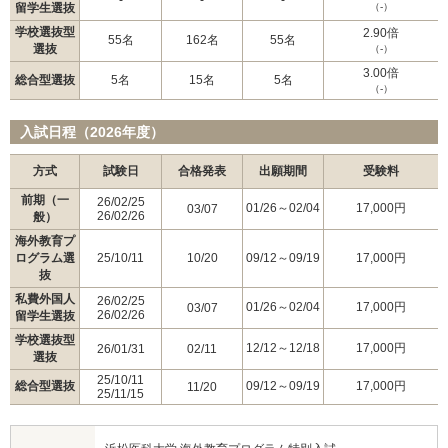
留学生選抜
（-）
学校選抜型
2.90倍
55名
162名
55名
選抜
（-）
3.00倍
総合型選抜
5名
15名
5名
（-）
入試日程（2026年度）
方式
試験日
合格発表
出願期間
受験料
前期（一
26/02/25
01/26～02/04
17,000円
03/07
26/02/26
般）
海外教育プ
ログラム選
25/10/11
10/20
09/12～09/19
17,000円
抜
私費外国人
26/02/25
01/26～02/04
17,000円
03/07
26/02/26
留学生選抜
学校選抜型
12/12～12/18
17,000円
26/01/31
02/11
選抜
25/10/11
総合型選抜
09/12～09/19
17,000円
11/20
25/11/15