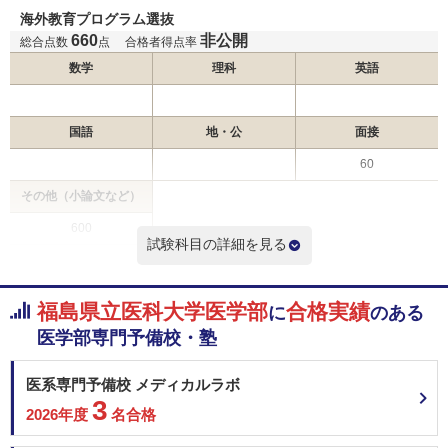
海外教育プログラム選抜
昭和医科大学 長野県地域枠
660
非公開
総合点数
点
合格者得点率
昭和医科大学 一般選抜入試（Ⅰ期）
帝京大学 一般
2月6日
数学
理科
英語
帝京大学 一般（福島枠）
帝京大学 一般（千葉枠）
国語
帝京大学 一般（静岡枠）
地・公
面接
帝京大学 一般（茨城枠）
60
帝京大学 一般（新潟枠）
その他（小論文など）
帝京大学 一般（群馬枠）
愛知医科大学 一般
600
試験科目の詳細を見る
京都府立医科大学 学校推薦型選抜＜地域枠＞
＜科目詳細＞
大阪大学 推薦（学校型推薦選抜）
福島県立医科大学医学部
合格実績
入学者の選抜は、総合問題、面接の結果及び出願書類を総合的に評価して行
に
のある
熊本大学 学校推薦型選抜Ⅱ（一般枠）
います。 総合問題Ⅰ 400点 総合問題Ⅱ 200点 （注１）総合問題Ⅰは、主と
医学部専門予備校・塾
熊本大学 学校推薦型選抜Ⅱ（地域枠）
して理数系の基礎的知識（大学において医学教育を受けるのに必ず必要な知
識）に加えて、論理的な思考力を問う記述試験で、英文による出題を含みま
熊本大学 学校推薦型選抜Ⅱ（みらい医療枠）
す。 総合問題Ⅱは、主として論理的かつ多面的な思考力、表現力を問う記述
医系専門予備校 メディカルラボ
東邦大学 一般
試験です。 （注２）大学入学共通テストは課しません。 （注３） 面接
2月7日
3
兵庫医科大学 一般選抜A（4科目型）
（配点60点）の結果は、総合判定に用います。 （注４） 出願書類は総合
2026年度
名合格
判定で用います。点数化はしません。
川崎医科大学 静岡地域枠