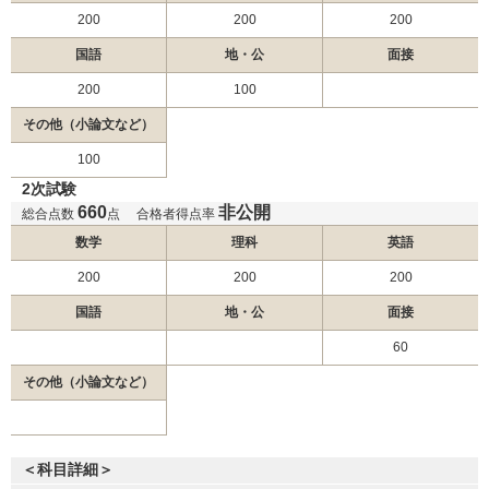
福岡大学 一般
200
200
200
日本医科大学 グローバル特別選抜（前期）
日本医科大学 一般（前期地域枠）
国語
地・公
面接
日本医科大学 地域医療枠（前期）
200
100
国際医療福祉大学 一般前期
その他（小論文など）
北里大学 一般
100
東海大学 一般入試
2次試験
金沢医科大学 一般前期
660
非公開
総合点数
点
合格者得点率
順天堂大学 研究医特別選抜
数学
理科
英語
順天堂大学 地域枠選抜
2月3日
順天堂大学 前期共通テスト利用
200
200
200
順天堂大学 共通テスト・一般独自併用
国語
地・公
面接
順天堂大学 一般 (A方式)
60
順天堂大学 一般 (B方式)
その他（小論文など）
自治医科大学 一般
金沢医科大学 一般前期
藤田医科大学 一般（一般枠）
＜科目詳細＞
2月4日
藤田医科大学 一般（地域枠）