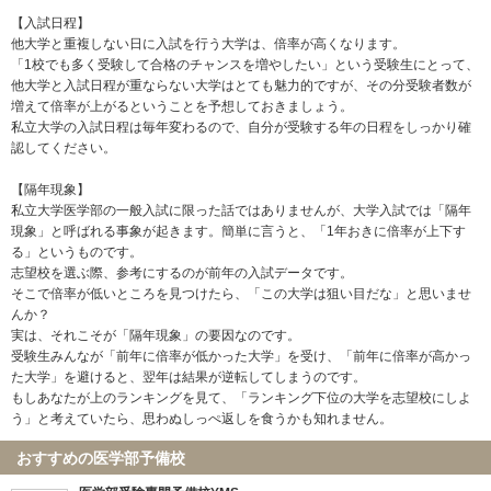
【入試日程】
他大学と重複しない日に入試を行う大学は、倍率が高くなります。
「1校でも多く受験して合格のチャンスを増やしたい」という受験生にとって、
他大学と入試日程が重ならない大学はとても魅力的ですが、その分受験者数が
増えて倍率が上がるということを予想しておきましょう。
私立大学の入試日程は毎年変わるので、自分が受験する年の日程をしっかり確
認してください。
【隔年現象】
私立大学医学部の一般入試に限った話ではありませんが、大学入試では「隔年
現象」と呼ばれる事象が起きます。簡単に言うと、「1年おきに倍率が上下す
る」というものです。
志望校を選ぶ際、参考にするのが前年の入試データです。
そこで倍率が低いところを見つけたら、「この大学は狙い目だな」と思いませ
んか？
実は、それこそが「隔年現象」の要因なのです。
受験生みんなが「前年に倍率が低かった大学」を受け、「前年に倍率が高かっ
た大学」を避けると、翌年は結果が逆転してしまうのです。
もしあなたが上のランキングを見て、「ランキング下位の大学を志望校にしよ
う」と考えていたら、思わぬしっぺ返しを食うかも知れません。
おすすめの医学部予備校