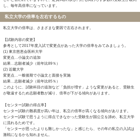
し、毎年高倍率になっています。
私立大学の倍率を左右するもの
私立大学の倍率は、さまざまな要因で左右されます。
【試験内容の変更】
参考として2017年度入試で変更点があった大学の倍率をみてみましょう。
(1) 東京慈恵会医科大学
変更点…小論文の追加
結果…志願者減少（前年比89％）
(2) 近畿大学
変更点…一般後期で小論文と面接を実施
結果…志願者減少（前年比85％）
このように、試験科目の追加など「負担が増す」ような変更があると、受験生
が敬遠するため志願者数が減り、倍率が下がる傾向があります。
【センター試験の得点率】
センター試験の難易度が高い年は、私立の倍率が高くなる傾向があります。
センター試験で思うように得点できなかった受験生が国公立を諦め、私立大学
に流れるためです。
「センターが思ったよりも難しかったな」と感じたら、その年の私立の入試は
激戦になるかも知れません。