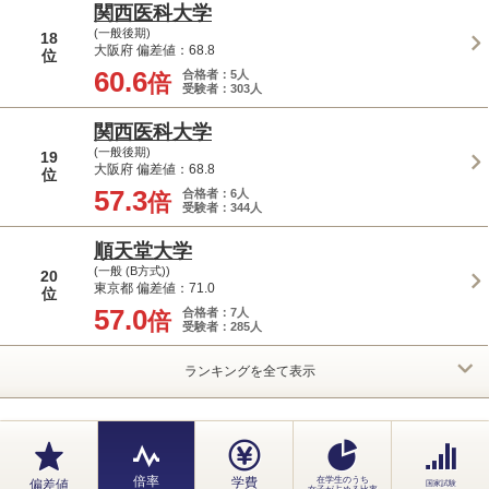
関西医科大学
(一般後期)
18
大阪府 偏差値：68.8
位
60.6
合格者：5人
倍
受験者：303人
関西医科大学
(一般後期)
19
大阪府 偏差値：68.8
位
57.3
合格者：6人
倍
受験者：344人
順天堂大学
(一般 (B方式))
20
東京都 偏差値：71.0
位
57.0
合格者：7人
倍
受験者：285人
ランキングを全て表示
倍率
学費
在学生のうち
偏差値
国家試験