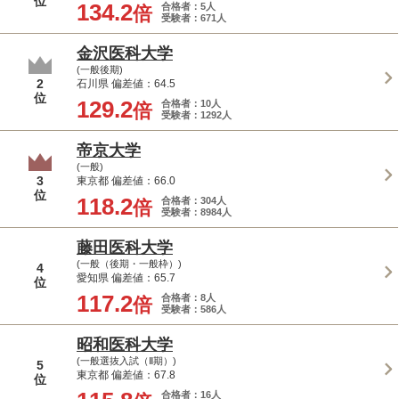
位
134.2
合格者：5人
倍
受験者：671人
金沢医科大学
(一般後期)
2
石川県 偏差値：64.5
位
129.2
合格者：10人
倍
受験者：1292人
帝京大学
(一般)
3
東京都 偏差値：66.0
位
118.2
合格者：304人
倍
受験者：8984人
藤田医科大学
(一般（後期・一般枠）)
4
愛知県 偏差値：65.7
位
117.2
合格者：8人
倍
受験者：586人
昭和医科大学
(一般選抜入試（Ⅱ期）)
5
東京都 偏差値：67.8
位
合格者：16人