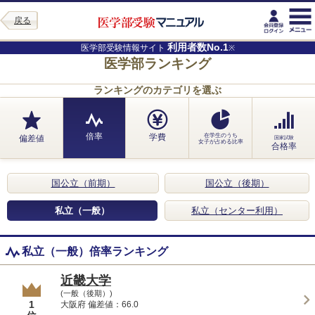
戻る
利用者数No.1
医学部受験情報サイト
※
医学部ランキング
ランキングのカテゴリを選ぶ
倍率
学費
在学生のうち
偏差値
国家試験
女子が占める比率
合格率
国公立（前期）
国公立（後期）
私立（一般）
私立（センター利用）
私立（一般）倍率ランキング
近畿大学
(一般（後期）)
1
大阪府 偏差値：66.0