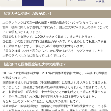
女子が占める比率
合格率
私立大学は受験生の数が多い！
上のランキングは私立一般の前期・後期の総合ランキングとなっています。
前期・後期に関わらず倍率は非常に高く、国公立大学の2倍以上の倍率になって
いる大学も少なくありません。
受験者数もケタ違いで、1,000人を大きく越えている大学もあります。
国公立大学の医学部は非常に難易度が高いので、滑り止めとして私立大学を受
ける受験生もいますし、最初から私立専願の受験生もいます。
「国公立は厳しいけど私立ならどこかに受かるだろう」などと考えていたら、
大勢のライバルたちに埋もれてしまうでしょう。
新設された国際医療福祉大学の結果は？
2016年に東北医科薬科大学、2017年に国際医療福祉大学と、2年続けて医学部
が新設されました。
国際医療福祉大学は首都圏（千葉県成田市）に新設される大学として注目され
ていましたが、難易度が首都圏の既存の医学科よりも低いと予想されていたた
め、順天堂大学、昭和大学、東邦大学などとの併願先として選んだ受験生が多
く、前年度に新設された東北医科薬科大学を上回る倍率となりました。
ちなみに上のランキング1位は、近畿大学の後期日程です。
近畿大学の一般後期試験は、他学部との共通問題で医学部受験生にとっては易
しいと言われていますので、定員5名の狭き門にも関わらず多数の受験生が殺到