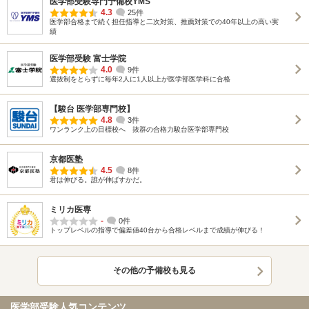
医学部受験専門予備校YMS
4.3
25件
医学部合格まで続く担任指導と二次対策、推薦対策での40年以上の高い実
績
医学部受験 富士学院
4.0
9件
選抜制をとらずに毎年2人に1人以上が医学部医学科に合格
【駿台 医学部専門校】
4.8
3件
ワンランク上の目標校へ 抜群の合格力駿台医学部専門校
京都医塾
4.5
8件
君は伸びる。誰が伸ばすかだ。
ミリカ医専
-
0件
トップレベルの指導で偏差値40台から合格レベルまで成績が伸びる！
その他の予備校も見る
医学部受験人気コンテンツ