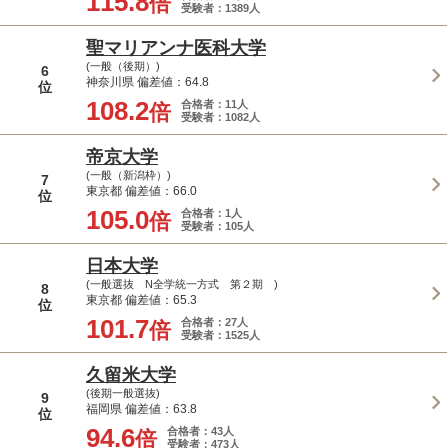
115.8
倍
受験者：1389人
聖マリアンナ医科大学
(一般（後期）)
6
神奈川県 偏差値：64.8
位
108.2
合格者：11人
倍
受験者：1082人
帝京大学
(一般（新潟枠）)
7
東京都 偏差値：66.0
位
105.0
合格者：1人
倍
受験者：105人
日本大学
(一般選抜 N全学統一方式 第２期 )
8
東京都 偏差値：65.3
位
101.7
合格者：27人
倍
受験者：1525人
久留米大学
(後期一般選抜)
9
福岡県 偏差値：63.8
位
94.6
合格者：43人
倍
受験者：473人