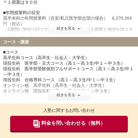
ております。
＊１授業は９０分
■年間授業料の目安
高卒本科の年間授業料（目安/私立医学部志望の場合） 6,270,264
円（税込）
続きを見る
・1週間に90分×23コマ(90分×5コマの1対1個人授業と90分×18コマ
の集団授業)を受講する場合の年間の授業料です。
・年間の週数は26週で、総授業時間は897時間(個人授業195時間＋
コース・講座
集団授業702時間)。それらに加えて1,196時間の授業外学習（達成
度テスト・入試問題演習・個別課題自習）が課されます。
■コース
・上記に、季節講習・直前講習の学費は含まれません。
高卒生科コース（高卒生・社会人・大学生）
現役生科 医学部・京大コース（高１～高３生/中１～中３生）
■授業料以外の費用
現役生科 医学部受験個別フルサポートコース（高１～高３生/中１
〇入塾金 110,000円（税込）
～中３生）
〇年間カリキュラム作成・学習管理費 550,000円（税込）
現役生科 合格専科コース （高１～高３生/中１～中３生）
〇年間諸費（模試受験料・ 年間設備費教材費・ 通信費など）
オンライン校 高卒生科（高卒生・社会人・大学生）
550,000円（税込）
オンライン校 現役生科（高１～高３生/中１～中３生）
★現役生（中学・高校）の学費はお問合せください。
続きを見る
■新年度開講日
【高卒本科生】
入塾に関するお問い合わせ
●～２０２５年３月１２日プレ春期授業
（入塾決定からすぐに授業を開始できます）
料金を問い合わせる（無料）
●２０２５年３月１７日 春期授業開始
●２０２５年４月１７日 I 期授業開始
＊日程は変更する場合があります。