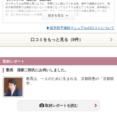
ID:3288
カリキュラムは学校と同じように、学期ごとに組んでくれる為、途中で成績が上がり、現
在の集団授業では物足りないという状況になってもクラスを変えてくれる為、基本物足り
不適切な口コミを報告する
ないという状況にはなりにくいです。また、スケジュールを立てる事を重視しているた
め、次に何をすればいいか把握できる習慣も身につけられます。
続きを見る
【校舎内外の環境について（自習室、交通の便、治安、立地など） 】
校舎では、生徒ごとにブースで区切ってあり、一定量のスペースを確保しているため、と
▶医学部予備校マニュアルの口コミについて
ても快適な環境下で自習をする事ができています。また、校舎は清掃員を雇っている事も
あり、常に清潔に保たれている他、スープバーがあるなど充実しています。
【サポート体制】
口コミをもっと見る（8件）
生徒に一人の担任と副担任をつけてくださり、毎週カウンセリングを義務付けられている
ため、困ったことがあってもすぐに相談することができます。また、専属の整体師を雇っ
ており、定期的に整体を受けることができる為、体の辛さで悩まされることが無かったで
す。
【料金】
取材レポート
医学部専門予備校の中でもかなり高い方だと思いますが、それに見合うだけの学習環境及
びサポート体制が組まれているため、適切な価格だと思います。しかし高い事は事実であ
塾長 清家二郎氏にお伺いしました。
り、金銭に不安を抱えるのならば一年で合格を勝ち取る覚悟を持ってから入塾するべきだ
と思います。
教育は、一人のために生まれる、京都医塾の「京都留
【良かった点（改善してほしい点） 】
学」
他塾では考えられないほど丁寧かつ充実したサポート体制。生徒本人のレベルに合った授
業を受けられるよう配慮された少人数制集団授業。集団授業で疑問に思った事を直ぐに解
消できる個別授業などとにかく手厚い受験支援がありがたかったです。
ID:3196
取材レポートを読む
不適切な口コミを報告する