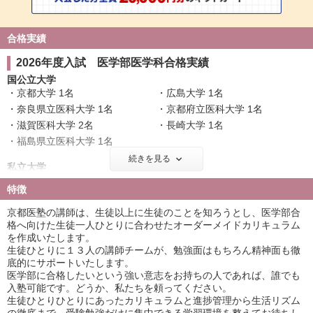
合格実績
2026年度入試 医学部医学科合格実績
国公立大学
京都大学 1名
広島大学 1名
奈良県立医科大学 1名
京都府立医科大学 1名
滋賀医科大学 2名
長崎大学 1名
福島県立医科大学 1名
続きを見る
私立大学
慶應義塾大学 1名
順天堂大学 1名
特徴
日本医科大学 1名
大阪医科薬科大学 9名
京都医塾の講師は、生徒以上に生徒のことを知ろうとし、医学部合
関西医科大学 9名
国際医療福祉大学 4名
格へ向けた生徒一人ひとりに合わせたオーダーメイドカリキュラム
自治医科大学 1名
東京医科大学 1名
を作成いたします。
帝京大学 5名
近畿大学 7名
生徒ひとりに１３人の講師チームが、勉強面はもちろん精神面も徹
愛知医科大学 10名
藤田医科大学 4名
底的にサポートいたします。
医学部に合格したいという強い意志をお持ちの人であれば、誰でも
杏林大学 1名
日本大学 1名
入塾可能です。どうか、私たちを頼ってください。
兵庫医科大学 13名
聖マリアンナ医科大学 9名
生徒ひとりひとりにあったカリキュラムと進捗管理から生活リズム
東海大学 1名
金沢医科大学 13名