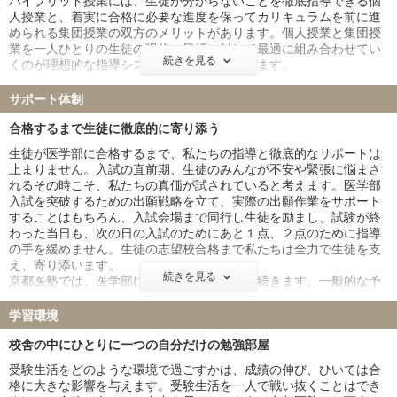
ハイブリッド授業には、生徒が分からないことを徹底指導できる個
人授業と、着実に合格に必要な進度を保ってカリキュラムを前に進
められる集団授業の双方のメリットがあります。個人授業と集団授
業を一人ひとりの生徒の現状、目標に対して最適に組み合わせてい
続きを見る
くのが理想的な指導システムと私たちは考えます。
京都医塾の集団授業では各教科の習熟度に合わせて、英語は11クラ
ス、化学は１２クラスなどレベル別の編成を行います。そのため、
サポート体制
例えば得意な英語は一番上のクラス、苦手な化学は一番下のクラス
などという編成が可能。その組み合わせは英数理理の４科だけでも
合格するまで生徒に徹底的に寄り添う
10,000通りを超えます。ここに、生徒一人ひとりに合わせた個人授
生徒が医学部に合格するまで、私たちの指導と徹底的なサポートは
業が組み合わさり弱点を徹底フォローします。
止まりません。入試の直前期、生徒のみんなが不安や緊張に悩まさ
れるその時こそ、私たちの真価が試されていると考えます。医学部
入試を突破するための出願戦略を立て、実際の出願作業をサポート
することはもちろん、入試会場まで同行し生徒を励まし、試験が終
わった当日も、次の日の入試のためにあと１点、２点のために指導
の手を緩めません。生徒の志望校合格まで私たちは全力で生徒を支
え、寄り添います。
続きを見る
京都医塾では、医学部に合格するまで指導が続きます。一般的な予
備校では、本科生の通常授業は、年内までで、そこからは数回の直
前講習のみのところもありますが、京都医塾では、入試前日はもち
学習環境
ろん当日の入試後も毎日、実際の入試問題を使って重要事項の確認
や失敗したところブラッシュアップします。そのため『京都医塾生
校舎の中にひとりに一つの自分だけの勉強部屋
は後期試験に強い』と言われ、実際に直前期～入試シーズンに驚異
受験生活をどのような環境で過ごすかは、成績の伸び、ひいては合
的な学力の伸長を遂げて、後期試験で合格を勝ち取ってくる生徒が
格に大きな影響を与えます。受験生活を一人で戦い抜くことはでき
毎年たくさんおられます。