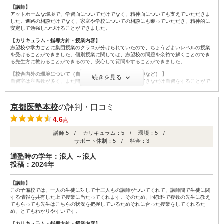
【講師】
アットホームな環境で、学習面についてだけでなく、精神面についても支えていただきま
した。進路の相談だけでなく、家庭や学校についての相談にも乗っていただき、精神的に
安定して勉強しつづけることができました。
【カリキュラム・指導方針・授業内容】
志望校や学力ごとに集団授業のクラスが分けられていたので、ちょうどよいレベルの授業
を受けることができました。個別授業に関しては、志望校の問題を余裕で解くことのでき
る先生方に教わることができるので、安心して質問をすることができました。
【校舎内外の環境について（自習室、交通の便、治安、立地など） 】
続きを見る
自習室は座席数が多く、また開放時間も長いためいつでも好きなだけ自習をすることがで
きます。また、廊下にベンチがあり、そこで音読をすることもできます。さらに、一階に
ある講師室では、先生に質問をしたり、ご飯を食べたり、再テストを受けたりすることが
できます。
京都医塾本校
の評判・口コミ
【サポート体制】
4.6
点
生徒と講師の先生方の距離が近いので、面談を待つことなく講師室に行けばいつでも先生
に進路などの相談ができます。また、思い詰めているような生徒については先生方がそれ
講師:5 / カリキュラム：5 / 環境：5 /
ぞれにフォローしようとしてくださります。
サポート体制：5 / 料金：3
【料金】
通塾時の学年：浪人 ～浪人
医学部専門予備校の中では平均的な値段かと思われますが、授業の組み合わせや選択する
コースによって料金は大きく左右されるかと思います。したがって、入塾される際は面談
投稿：2024年
担当の先生とコースについて良く相談されることが良いと思います。
【良かった点（改善してほしい点） 】
【講師】
何よりも生徒と講師の先生方の距離が近いので、相談がしやすく、安心して勉強ができま
この予備校では、一人の生徒に対して十三人もの講師がついてくれて、講師間で生徒に関
す。さらに、非常勤講師の大学生の先生方からは大学のお話を聞くことができるので、モ
する情報を共有した上で授業に当たってくれます。そのため、同教科で複数の先生に教え
チベーションの維持にもつながるかと思われます。
てもらっても先生はこちらの状況を把握しているためそれに合った授業をしてくれるた
め、とてもわかりやすいです。
【カリキュラム・指導方針・授業内容】