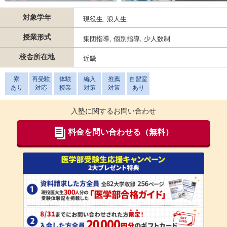
対象学年
現役生, 浪人生
授業形式
集団指導, 個別指導, 少人数制
校舎所在地
近畿
寮
再受験
体験
編入
推薦
自習室
あり
対応
授業
対策
対策
あり
入塾に関するお問い合わせ
料金を問い合わせる（無料）