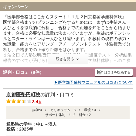
※京都医塾は途中入塾でも安心です。お一人おひとりの現状を徹底
キャンペーン
的に分析し、個別授業×集団授業を組み合わせたあなただけのカリキ
ュラムで、授業が進行します。
『医学部合格はここからスタート！１泊２日京都留学無料体験』
【オンライン校】
医学部合格までのプランニングをするためには、まずは生徒さん一
オンライン校は１対１個人授業のため、随時受講スタート可能で
人ひとりを徹底的に分析し、合格までの距離を知ることから始まり
す。
ます。合格に必要な知識量は決まっていますが、生徒のポテンシャ
ルとスタートラインは一人ひとり違います。各教科の現在の学力・
知識量・能力をヒアリング・アチーブメントテスト・体験授業で分
析し、合格までの正確な距離をはかります。
１泊２日で入塾説明/受講相談・体験授業・到達度テスト・分析結果
続きを見る
報告のすべてが受けられる『１泊２日京都留学無料体験』へのご参
加をお勧めします。（遠方の方は、宿泊費・交通費は京都医塾が負
担いたします。）
評判・口コミ（8件）
口コミを投稿する
▶医学部予備校マニュアルの口コミについて
京都医塾円町校
の評判・口コミ
3.4
点
講師:4 / カリキュラム：3 / 環境：4 /
サポート体制：4 / 料金：2
通塾時の学年：中1 ～浪人
投稿：2025年