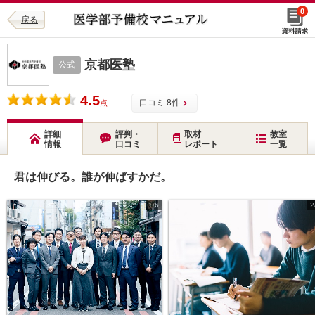
0
戻る
京都医塾
公式
4.5
口コミ:
8
件
点
詳細
評判・
取材
教室
情報
口コミ
レポート
一覧
君は伸びる。誰が伸ばすかだ。
1/6
2