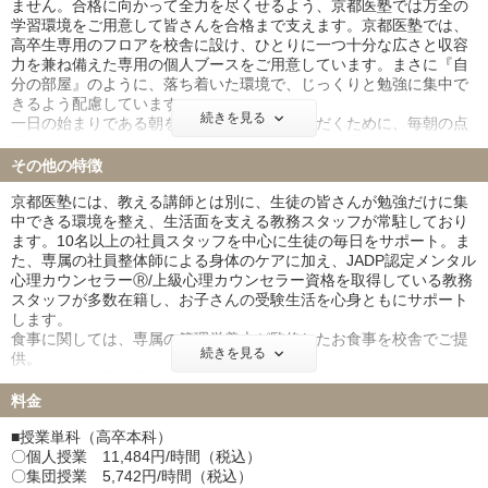
ません。合格に向かって全力を尽くせるよう、京都医塾では万全の
学習環境をご用意して皆さんを合格まで支えます。京都医塾では、
高卒生専用のフロアを校舎に設け、ひとりに一つ十分な広さと収容
力を兼ね備えた専用の個人ブースをご用意しています。まさに『自
分の部屋』のように、落ち着いた環境で、じっくりと勉強に集中で
きるよう配慮しています。
続きを見る
一日の始まりである朝をきちんと迎えていただくために、毎朝の点
呼を行います。校舎の入退時に保護者にメールで通知する
「KAZASUシステム」を採用していますので、通塾時の万が一の事
その他の特徴
故にも対応できます。また、朝の点呼で来られていなければすぐさ
まご自宅に電話を差し上げ、お子様の様子を確認させていただきま
京都医塾には、教える講師とは別に、生徒の皆さんが勉強だけに集
す。京都医塾の高卒本科では、原則6時起床、0時就寝を推奨してお
中できる環境を整え、生活面を支える教務スタッフが常駐しており
り、学習時間を確保しつつ、1年間最後まで集中力を切らず走り抜け
ます。10名以上の社員スタッフを中心に生徒の毎日をサポート。ま
る生活習慣を管理します。
た、専属の社員整体師による身体のケアに加え、JADP認定メンタル
心理カウンセラーⓇ/上級心理カウンセラー資格を取得している教務
スタッフが多数在籍し、お子さんの受験生活を心身ともにサポート
します。
食事に関しては、専属の管理栄養士が監修したお食事を校舎でご提
続きを見る
供。
また、京都医塾の高卒生科では、関東や九州をはじめ遠方にお住い
の方もたくさん入塾されています。親元を離れ京都での一人暮らし
料金
をされる入塾者の皆様に対し、安心いただける住まいの提供ができ
るよう専用の学寮をご準備しています。家具家電も完備し、校舎か
■授業単科（高卒本科）
ら徒歩５分、学習時間を無駄にすることなく、住み込みの寮母が見
〇個人授業 11,484円/時間（税込）
守る中、親御様も安心してお子様を通わせていただける環境を整え
〇集団授業 5,742円/時間（税込）