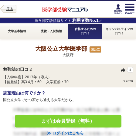
戻る
利用者数No.1
医学部受験情報サイト
※
合格するための
キャンパスライフの
大学基本情報
受験・入試情報
口コミ
口コミ
大阪公立大学医学部
国公立
大阪府
勉強法の口コミ
4
【入学年度】2017年（浪人）
ID:2829
【偏差値】高3 4月：60 入学直前：70
志望理由は何ですか？
国公立大学でかつ家から通える大学だから。
まずは会員登録（無料）
ログインはこちら