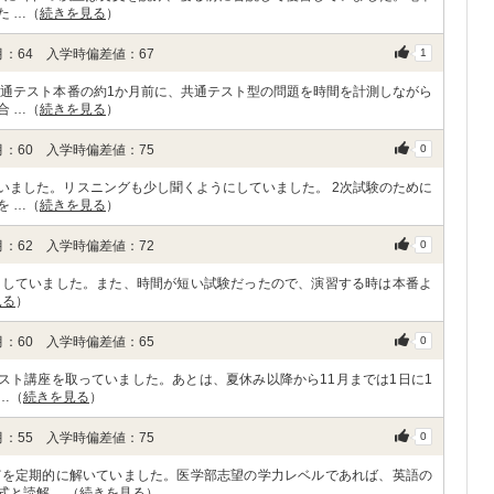
た …（
続きを見る
）
：64 入学時偏差値：67
1
共通テスト本番の約1か月前に、共通テスト型の問題を時間を計測しながら
合 …（
続きを見る
）
：60 入学時偏差値：75
0
いました。リスニングも少し聞くようにしていました。 2次試験のために
を …（
続きを見る
）
：62 入学時偏差値：72
0
にしていました。また、時間が短い試験だったので、演習する時は本番よ
見る
）
：60 入学時偏差値：65
0
スト講座を取っていました。あとは、夏休み以降から11月までは1日に1
…（
続きを見る
）
：55 入学時偏差値：75
0
どを定期的に解いていました。医学部志望の学力レベルであれば、英語の
式と読解 …（
続きを見る
）