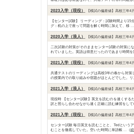
2023入学（現役）
【模試の偏差値】高校三年4月
【センター試験】 リーディング：試験時間より15
グ：机の上で座って問題を解く時間に加えて、移 
2020入学（浪人）
【模試の偏差値】高校三年4月
二次試験の対策がそのままセンター試験の対策に
れていました。英語は得意だったのであまり時間を
2021入学（現役）
【模試の偏差値】高校三年4月
共通テストのリーディングは高校3年の春から対策
の授業内での取り組みや宿題がほとんどでした。リ
2021入学（浪人）
【模試の偏差値】高校三年4月
現役時 【センター試験】英文を読むのを速くする
訳と照らし合わせながら速く正確に読む練習をして
2021入学（現役）
【模試の偏差値】高校三年4月
センター試験 毎日英文を読むことと、Tedという
むことを徹底していた。空いた時間に単語帳 …（
続