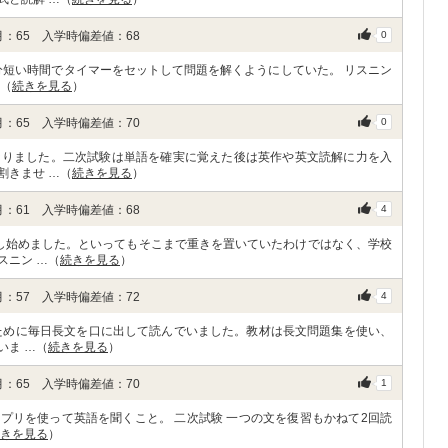
：65 入学時偏差値：68
0
分短い時間でタイマーをセットして問題を解くようにしていた。 リスニン
…（
続きを見る
）
：65 入学時偏差値：70
0
なりました。二次試験は単語を確実に覚えた後は英作や英文読解に力を入
割きませ …（
続きを見る
）
：61 入学時偏差値：68
4
し始めました。といってもそこまで重きを置いていたわけではなく、学校
スニン …（
続きを見る
）
：57 入学時偏差値：72
4
ために毎日長文を口に出して読んでいました。教材は長文問題集を使い、
いま …（
続きを見る
）
：65 入学時偏差値：70
1
アプリを使って英語を聞くこと。 二次試験 一つの文を復習もかねて2回読
きを見る
）