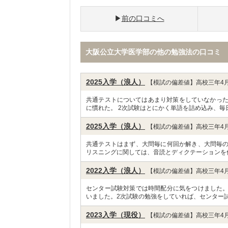
前の口コミへ
大阪公立大学医学部の他の勉強法の口コミ
2025入学（浪人）
【模試の偏差値】高校三年4月
共通テストについてはあまり対策をしていなかった
に慣れた。 2次試験はとにかく単語を詰め込み、毎
2025入学（浪人）
【模試の偏差値】高校三年4月
共通テストはまず、大問毎に何回か解き、大問毎
リスニングに関しては、音読とディクテーションを
2022入学（浪人）
【模試の偏差値】高校三年4月
センター試験対策では時間配分に気をつけました
いました。2次試験の勉強をしていれば、センター試
2023入学（現役）
【模試の偏差値】高校三年4月