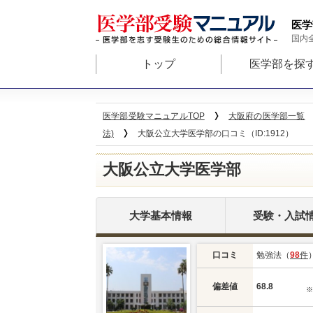
医学
国内
トップ
医学部を探
医学部受験マニュアルTOP
大阪府の医学部一覧
法)
大阪公立大学医学部の口コミ（ID:1912）
大阪公立大学医学部
大学基本情報
受験・入試
口コミ
勉強法（
98
件
偏差値
68.8