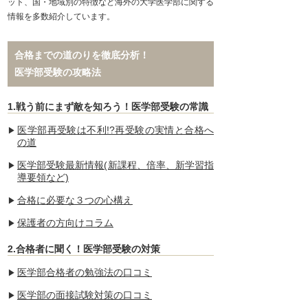
ット、国・地域別の特徴など海外の大学医学部に関する
情報を多数紹介しています。
合格までの道のりを徹底分析！
医学部受験の攻略法
1.戦う前にまず敵を知ろう！医学部受験の常識
医学部再受験は不利!?再受験の実情と合格へ
の道
医学部受験最新情報(新課程、倍率、新学習指
導要領など)
合格に必要な３つの心構え
保護者の方向けコラム
2.合格者に聞く！医学部受験の対策
医学部合格者の勉強法の口コミ
医学部の面接試験対策の口コミ