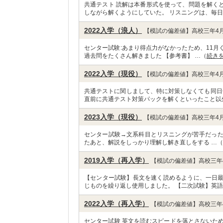
共通テスト 読解は本番形式を使って、問題を解く
しながら解くようにしていた。 リスニングは、毎日
2022入学（浪人）
【模試の偏差値】高校三年4月
センター試験:あまり得点力がなかったため、11月
過去問をたくさん解きました 【参考書】 …（
続き
2022入学（現役）
【模試の偏差値】高校三年4月
共通テストに関しまして、特に対策しなくても同日
直前に共通テスト対策パックを解くといったこと以
2023入学（現役）
【模試の偏差値】高校三年4月
センター試験→文系科目とリスニングが苦手だった
たあと、解説をしっかり理解し解き直しをする …（
2019入学（再入学）
【模試の偏差値】高校三年4
【センター試験】長文を速く読めるように、一日
じものを繰り返し使用しました。 【二次試験】英語
2022入学（再入学）
【模試の偏差値】高校三年4
センター試験 英文を読むスピードを落とさないた