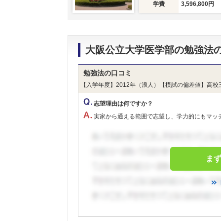
学費
3,596,800円
大阪公立大学医学部の勉強法
勉強法の口コミ
【入学年度】2012年（浪人）【模試の偏差値】高校
志望理由は何ですか？
実家から通える範囲で志望し、学力的にもマッ
ま