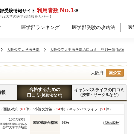
No.1
利用者数
部受験情報サイト
※
全82大学の医学部情報をカバー！
す
医学部ランキング
医学部受験の攻略法
医
大阪公立大学医学部
大阪公立大学医学部の口コミ・評判一覧(勉強
大阪府
国公立
合格するための
キャンパスライフの口コミ
情報
口コミ
（授業・サークルなど）
(勉強法など)
）/ 面接対策（
67
件
）/ 小論文対策（
14
件
）/ キャンパスライフ（
91
件
）
（
16位/82校
）
国家試験合格率
93%
（
42位/82校
）
※医学部医学科がある
全82大学での順位