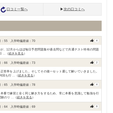
口コミ一覧へ
次の口コミへ
：55 入学時偏差値：70
4
が、12月からほぼ毎日予想問題集や過去問などで共通テスト特有の問題
日 …（
続きを見る
）
：66 入学時偏差値：73
2
の正答率を上げました。そしてその後一セット通して解いていきました。
何回も行 …（
続きを見る
）
：65 入学時偏差値：78
4
。本番で練習と全く同じ解き方をするため、常に本番を意識して勉強を行
験のリ …（
続きを見る
）
：64 入学時偏差値：69
8