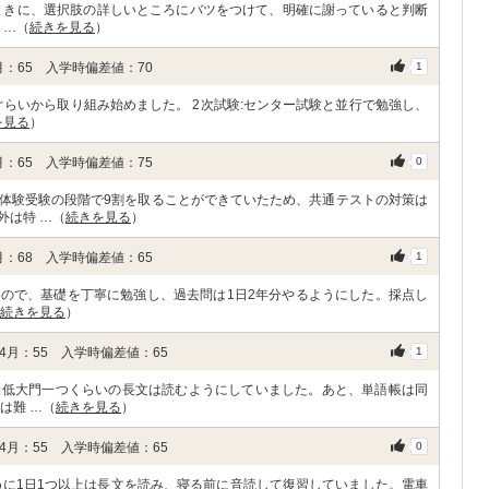
ときに、選択肢の詳しいところにバツをつけて、明確に謝っていると判断
 …（
続きを見る
）
：65 入学時偏差値：70
1
ぐらいから取り組み始めました。 2次試験:センター試験と並行で勉強し、
を見る
）
：65 入学時偏差値：75
0
体験受験の段階で9割を取ることができていたため、共通テストの対策は
外は特 …（
続きを見る
）
：68 入学時偏差値：65
1
ので、基礎を丁寧に勉強し、過去問は1日2年分やるようにした。採点し
続きを見る
）
月：55 入学時偏差値：65
1
最低大門一つくらいの長文は読むようにしていました。あと、単語帳は同
は難 …（
続きを見る
）
月：55 入学時偏差値：65
0
めに1日1つ以上は長文を読み、寝る前に音読して復習していました。電車