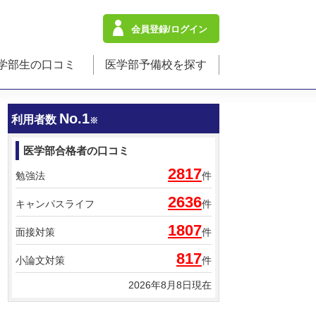
会員登録/ログイン
学部生の口コミ
医学部予備校を探す
No.1
利用者数
※
医学部合格者の口コミ
2817
勉強法
件
2636
キャンパスライフ
件
1807
面接対策
件
817
小論文対策
件
2026年8月8日現在