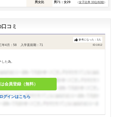
男女比
男71：女29
（
女子比率 33位/82校
）
の口コミ
参考になった：
3
人
三年4月：58 入学直前期：71
ID:1912
チした為。
ずは会員登録（無料）
ログインはこちら