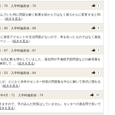
：70 入学時偏差値：70
1
悩んでいた時に問題を解く順番を前からではなく後ろからに変更すると95
…（
続きを見る
）
：60 入学時偏差値：68
8
うに発音アクセントや文法問題がないので、奇を衒ったものではなく最低
ージ …（
続きを見る
）
：67 入学時偏差値：67
2
文を読む数を増やしていました、過去問や予備校予想問題などの練習量を
練習して …（
続きを見る
）
：53 入学時偏差値：64
1
ましたが、とにかく赤本やセンター対策の問題集を中心に解いて形式に慣れる
…（
続きを見る
）
年4月：71 入学時偏差値：74
32
いきますので、手の込んだ対策はしていません。センターの過去問で良いで
続きを見る
）