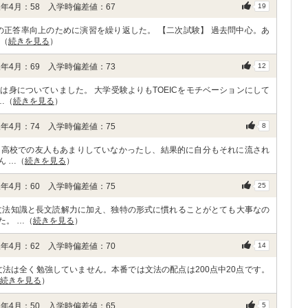
年4月：58 入学時偏差値：67
19
の正答率向上のために演習を繰り返した。 【二次試験】 過去問中心。あ
…（
続きを見る
）
年4月：69 入学時偏差値：73
12
身についていました。 大学受験よりもTOEICをモチベーションにして
…（
続きを見る
）
年4月：74 入学時偏差値：75
8
。高校での友人もあまりしていなかったし、結果的に自分もそれに流され
ん …（
続きを見る
）
年4月：60 入学時偏差値：75
25
文法知識と長文読解力に加え、独特の形式に慣れることがとても大事なの
た。 …（
続きを見る
）
年4月：62 入学時偏差値：70
14
法は全く勉強していません。本番では文法の配点は200点中20点です。
続きを見る
）
年4月：50 入学時偏差値：65
5