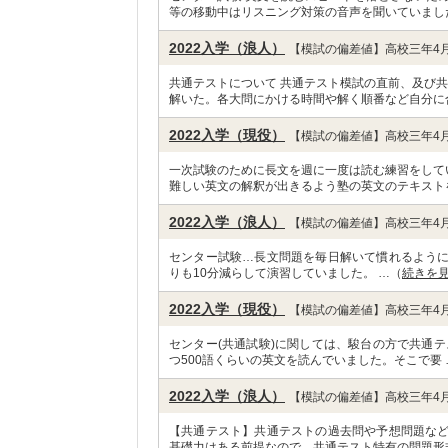
等の移動中はリスニング対策の音声を聞いていまし
2022入学（浪人）
【模試の偏差値】高校三年4月
共通テストについて 共通テスト模試の直前、及び
解いた。各大問にかける時間や解く順番など自分に
2022入学（現役）
【模試の偏差値】高校三年4月
一次試験のために長文を週に一度は読む練習をして
難しい英文の解釈が出きるよう塾の英文のテキスト
2022入学（浪人）
【模試の偏差値】高校三年4月
センター試験…長文問題を毎日解いて慣れるよう
りも10分減らして演習していました。 …（
続きを
2022入学（現役）
【模試の偏差値】高校三年4月
センター(共通試験)に関しては、駿台の方で共通テ
つ500語くらいの英文を読んでいました。そこで要 
2022入学（浪人）
【模試の偏差値】高校三年4月
【共通テスト】共通テストの過去問や予想問題な
基礎力はある前提なので、共通テスト特有の問題形