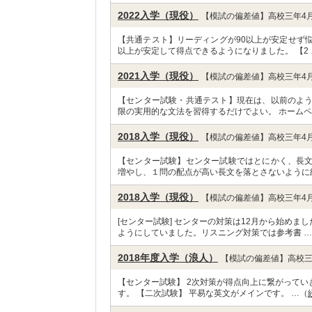
2022入学（現役）
【模試の偏差値】高校三年4月
【共通テスト】リーディングが90以上が安定せず
以上が安定して得点できるようになりました。 【2 
2021入学（現役）
【模試の偏差値】高校三年4月
【センター試験・共通テスト】現在は、以前のよ
限の実用的な文法を習得するだけでよい。 ホームペ
2018入学（現役）
【模試の偏差値】高校三年4月
【センター試験】センター試験ではとにかく、長
増やし、１問の配点が高い長文を落とさないように
2018入学（現役）
【模試の偏差値】高校三年4月
[センター試験] センターの対策は12月から始め
ようにしていました。リスニング対策では参考書 
2018年度入学（浪人）
【模試の偏差値】高校三
【センター試験】 2次対策が得点向上に繋がって
す。 【二次試験】 平易な英文がメインです。 …（