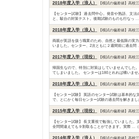
2018年度入学（浪人）
【模試の偏差値】高校三
【センター試験】 過去問中心。発音や熟語、文法
と、駿台の対策テスト。後期試験のものも行なっ 
2018年度入学（浪人）
【模試の偏差値】高校三
両親が英語を扱う職業のため、自然と最低限の実力は
いました。センター、2次ともに２週間前に過去問 
2017年度入学（現役）
【模試の偏差値】高校三
帰国生なので、特別に対策はしていませんでした
てしまいました。 センターは180とれれば構いませ
2018年度入学（浪人）
【模試の偏差値】高校三
【センター試験】 英語のセンター試験は基本的な
で、とにかく毎日センター試験の過去問を解きまし
2015年度入学（現役）
【模試の偏差値】高校三
【センター試験】 長文重視で勉強していました。文
全問間違えても９割取ることができます。実際 …（
2014年度入学（浪人）
【模試の偏差値】高校三