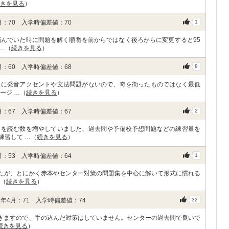
きを見る
）
：70 入学時偏差値：70
1
悩んでいた時に問題を解く順番を前からではなく後ろからに変更すると95
…（
続きを見る
）
：60 入学時偏差値：68
8
うに発音アクセントや文法問題がないので、奇を衒ったものではなく最低
ージ …（
続きを見る
）
：67 入学時偏差値：67
2
文を読む数を増やしていました、過去問や予備校予想問題などの練習量を
練習して …（
続きを見る
）
：53 入学時偏差値：64
1
ましたが、とにかく赤本やセンター対策の問題集を中心に解いて形式に慣れる
…（
続きを見る
）
年4月：71 入学時偏差値：74
32
いきますので、手の込んだ対策はしていません。センターの過去問で良いで
続きを見る
）