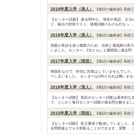
2018年度入学（浪人）
【模試の偏差値】高校三
【センター試験】 過去問中心。発音や熟語、文法
と、駿台の対策テスト。後期試験のものも行なっ 
2018年度入学（浪人）
【模試の偏差値】高校三
両親が英語を扱う職業のため、自然と最低限の実力は
いました。センター、2次ともに２週間前に過去問 
2017年度入学（現役）
【模試の偏差値】高校三
帰国生なので、特別に対策はしていませんでした
てしまいました。 センターは180とれれば構いませ
2018年度入学（浪人）
【模試の偏差値】高校三
【センター試験】 英語のセンター試験は基本的な
で、とにかく毎日センター試験の過去問を解きまし
2015年度入学（現役）
【模試の偏差値】高校三
【センター試験】 長文重視で勉強していました。文
全問間違えても９割取ることができます。実際 …（