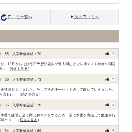
口コミ一覧へ
次の口コミへ
：55 入学時偏差値：70
4
が、12月からほぼ毎日予想問題集や過去問などで共通テスト特有の問題
日 …（
続きを見る
）
：66 入学時偏差値：73
2
の正答率を上げました。そしてその後一セット通して解いていきました。
何回も行 …（
続きを見る
）
：65 入学時偏差値：78
4
。本番で練習と全く同じ解き方をするため、常に本番を意識して勉強を行
験のリ …（
続きを見る
）
：64 入学時偏差値：69
8