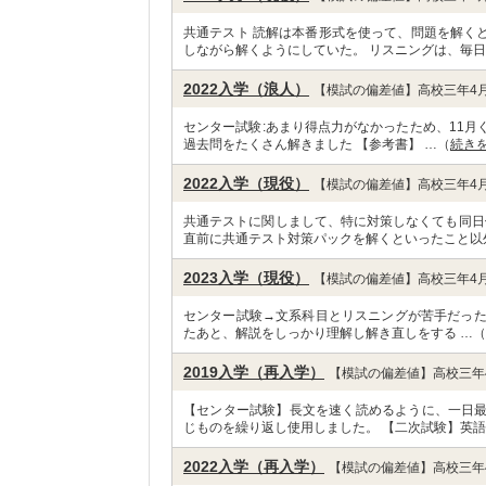
共通テスト 読解は本番形式を使って、問題を解く
しながら解くようにしていた。 リスニングは、毎日
2022入学（浪人）
【模試の偏差値】高校三年4月
センター試験:あまり得点力がなかったため、11月
過去問をたくさん解きました 【参考書】 …（
続き
2022入学（現役）
【模試の偏差値】高校三年4月
共通テストに関しまして、特に対策しなくても同日
直前に共通テスト対策パックを解くといったこと以
2023入学（現役）
【模試の偏差値】高校三年4月
センター試験→文系科目とリスニングが苦手だった
たあと、解説をしっかり理解し解き直しをする …（
2019入学（再入学）
【模試の偏差値】高校三年4
【センター試験】長文を速く読めるように、一日
じものを繰り返し使用しました。 【二次試験】英語
2022入学（再入学）
【模試の偏差値】高校三年4