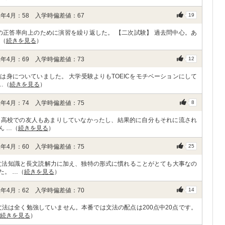
年4月：58 入学時偏差値：67
19
の正答率向上のために演習を繰り返した。 【二次試験】 過去問中心。あ
…（
続きを見る
）
年4月：69 入学時偏差値：73
12
身についていました。 大学受験よりもTOEICをモチベーションにして
…（
続きを見る
）
年4月：74 入学時偏差値：75
8
。高校での友人もあまりしていなかったし、結果的に自分もそれに流され
ん …（
続きを見る
）
年4月：60 入学時偏差値：75
25
文法知識と長文読解力に加え、独特の形式に慣れることがとても大事なの
た。 …（
続きを見る
）
年4月：62 入学時偏差値：70
14
法は全く勉強していません。本番では文法の配点は200点中20点です。
続きを見る
）