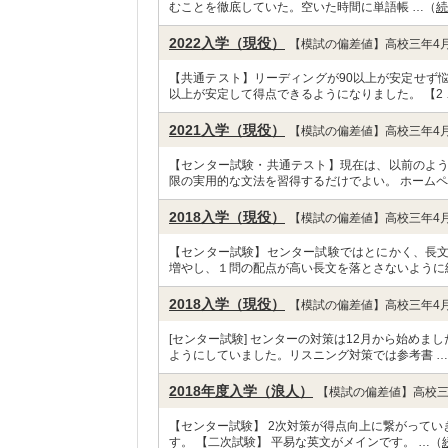
むことを徹底していた。空いた時間に単語帳 …（
続
2022入学（現役）
【模試の偏差値】高校三年4月
【共通テスト】リーディングが90以上が安定せず
以上が安定して得点できるようになりました。 【2 
2021入学（現役）
【模試の偏差値】高校三年4月
【センター試験・共通テスト】現在は、以前のよ
限の実用的な文法を習得するだけでよい。 ホームペ
2018入学（現役）
【模試の偏差値】高校三年4月
【センター試験】センター試験ではとにかく、長
増やし、１問の配点が高い長文を落とさないように
2018入学（現役）
【模試の偏差値】高校三年4月
[センター試験] センターの対策は12月から始め
ようにしていました。リスニング対策では参考書 
2018年度入学（浪人）
【模試の偏差値】高校三
【センター試験】 2次対策が得点向上に繋がって
す。 【二次試験】 平易な英文がメインです。 …（