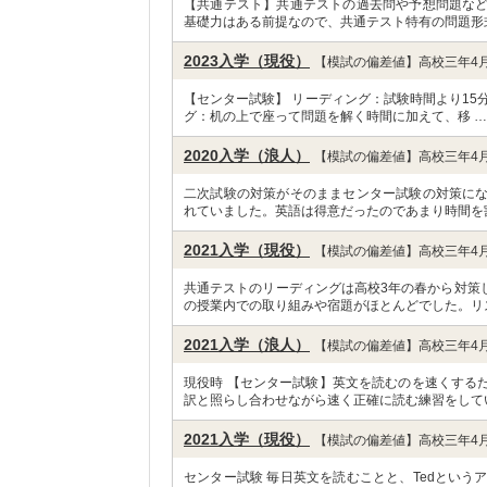
【共通テスト】共通テストの過去問や予想問題な
基礎力はある前提なので、共通テスト特有の問題形
2023入学（現役）
【模試の偏差値】高校三年4月
【センター試験】 リーディング：試験時間より15
グ：机の上で座って問題を解く時間に加えて、移 
2020入学（浪人）
【模試の偏差値】高校三年4月
二次試験の対策がそのままセンター試験の対策に
れていました。英語は得意だったのであまり時間を
2021入学（現役）
【模試の偏差値】高校三年4月
共通テストのリーディングは高校3年の春から対策
の授業内での取り組みや宿題がほとんどでした。リ
2021入学（浪人）
【模試の偏差値】高校三年4月
現役時 【センター試験】英文を読むのを速くする
訳と照らし合わせながら速く正確に読む練習をして
2021入学（現役）
【模試の偏差値】高校三年4月
センター試験 毎日英文を読むことと、Tedという