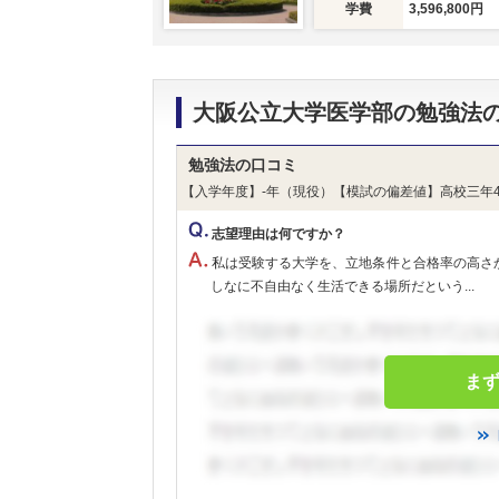
学費
3,596,800円
大阪公立大学医学部の勉強法
勉強法の口コミ
【入学年度】-年（現役）【模試の偏差値】高校三年4
志望理由は何ですか？
私は受験する大学を、立地条件と合格率の高さ
しなに不自由なく生活できる場所だという...
ま