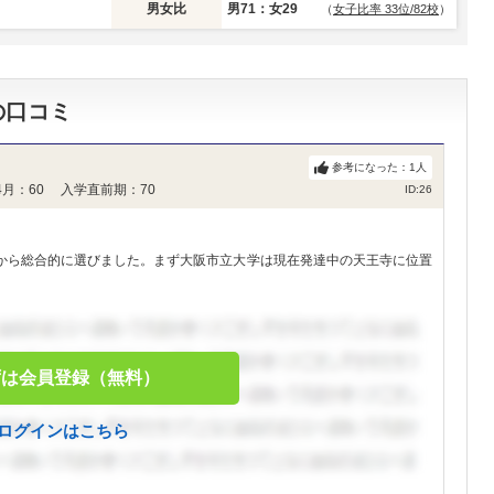
男女比
男71：女29
（
女子比率 33位/82校
）
の口コミ
参考になった：
1
人
月：60 入学直前期：70
ID:26
から総合的に選びました。まず大阪市立大学は現在発達中の天王寺に位置
ずは会員登録（無料）
ログインはこちら