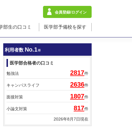
会員登録/ログイン
学部生の口コミ
医学部予備校を探す
No.1
利用者数
※
医学部合格者の口コミ
2817
勉強法
件
2636
キャンパスライフ
件
1807
面接対策
件
817
小論文対策
件
2026年8月7日現在