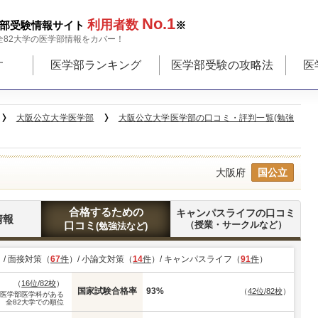
No.1
利用者数
部受験情報サイト
※
全82大学の医学部情報をカバー！
す
医学部ランキング
医学部受験の攻略法
医
大阪公立大学医学部
大阪公立大学医学部の口コミ・評判一覧(勉強
大阪府
国公立
合格するための
キャンパスライフの口コミ
情報
口コミ
（授業・サークルなど）
(勉強法など)
）/ 面接対策（
67
件
）/ 小論文対策（
14
件
）/ キャンパスライフ（
91
件
）
（
16位/82校
）
国家試験合格率
93%
（
42位/82校
）
※医学部医学科がある
全82大学での順位