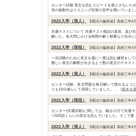
センター試験 英文を読むスピードを落とさないた
等の移動中はリスニング対策の音声を聞いていまし
2022入学（浪人）
【模試の偏差値】高校三年4月
共通テストについて 共通テスト模試の直前、及び
解いた。各大問にかける時間や解く順番など自分に
2022入学（現役）
【模試の偏差値】高校三年4月
一次試験のために長文を週に一度は読む練習をして
難しい英文の解釈が出きるよう塾の英文のテキスト
2022入学（浪人）
【模試の偏差値】高校三年4月
センター試験…長文問題を毎日解いて慣れるよう
りも10分減らして演習していました。 …（
続きを
2022入学（現役）
【模試の偏差値】高校三年4月
センター(共通試験)に関しては、駿台の方で共通テ
つ500語くらいの英文を読んでいました。そこで要 
2022入学（浪人）
【模試の偏差値】高校三年4月