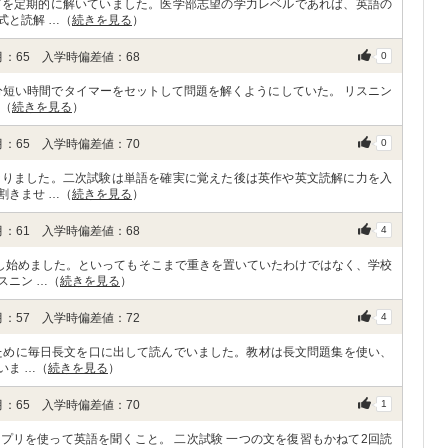
どを定期的に解いていました。医学部志望の学力レベルであれば、英語の
式と読解 …（
続きを見る
）
：65 入学時偏差値：68
0
分短い時間でタイマーをセットして問題を解くようにしていた。 リスニン
…（
続きを見る
）
：65 入学時偏差値：70
0
なりました。二次試験は単語を確実に覚えた後は英作や英文読解に力を入
割きませ …（
続きを見る
）
：61 入学時偏差値：68
4
し始めました。といってもそこまで重きを置いていたわけではなく、学校
スニン …（
続きを見る
）
：57 入学時偏差値：72
4
ために毎日長文を口に出して読んでいました。教材は長文問題集を使い、
いま …（
続きを見る
）
：65 入学時偏差値：70
1
アプリを使って英語を聞くこと。 二次試験 一つの文を復習もかねて2回読