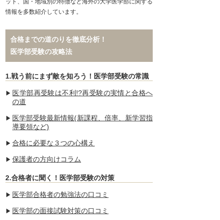
ット、国・地域別の特徴など海外の大学医学部に関する
情報を多数紹介しています。
合格までの道のりを徹底分析！
医学部受験の攻略法
1.戦う前にまず敵を知ろう！医学部受験の常識
医学部再受験は不利!?再受験の実情と合格へ
の道
医学部受験最新情報(新課程、倍率、新学習指
導要領など)
合格に必要な３つの心構え
保護者の方向けコラム
2.合格者に聞く！医学部受験の対策
医学部合格者の勉強法の口コミ
医学部の面接試験対策の口コミ