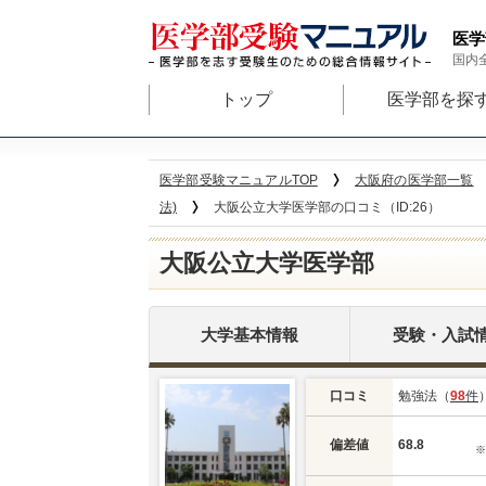
医学
国内
トップ
医学部を探
医学部受験マニュアルTOP
大阪府の医学部一覧
法)
大阪公立大学医学部の口コミ（ID:26）
大阪公立大学医学部
大学基本情報
受験・入試
口コミ
勉強法（
98
件
偏差値
68.8