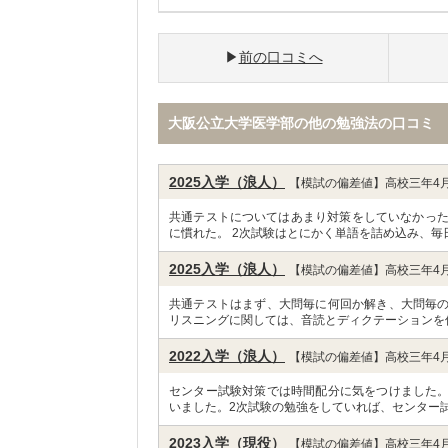
前の口コミへ
大阪公立大学医学部の他の勉強法の口コミ
2025入学（浪人）
【模試の偏差値】高校三年4月
共通テストについてはあまり対策をしていなかった
に慣れた。 2次試験はとにかく単語を詰め込み、毎
2025入学（浪人）
【模試の偏差値】高校三年4月
共通テストはまず、大問毎に何回か解き、大問毎
リスニングに関しては、音読とディクテーションを
2022入学（浪人）
【模試の偏差値】高校三年4月
センター試験対策では時間配分に気をつけました
いました。2次試験の勉強をしていれば、センター試
2023入学（現役）
【模試の偏差値】高校三年4月