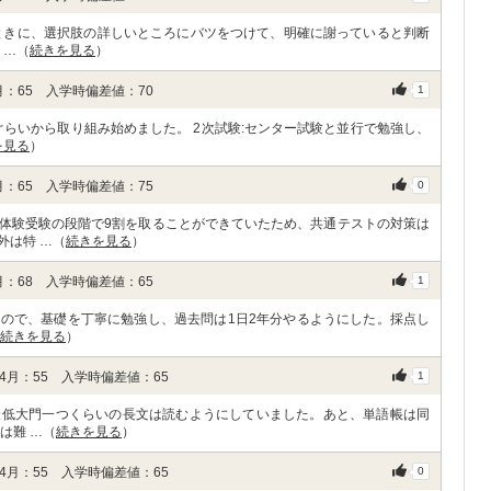
ときに、選択肢の詳しいところにバツをつけて、明確に謝っていると判断
 …（
続きを見る
）
：65 入学時偏差値：70
1
ぐらいから取り組み始めました。 2次試験:センター試験と並行で勉強し、
を見る
）
：65 入学時偏差値：75
0
体験受験の段階で9割を取ることができていたため、共通テストの対策は
外は特 …（
続きを見る
）
：68 入学時偏差値：65
1
ので、基礎を丁寧に勉強し、過去問は1日2年分やるようにした。採点し
続きを見る
）
月：55 入学時偏差値：65
1
最低大門一つくらいの長文は読むようにしていました。あと、単語帳は同
は難 …（
続きを見る
）
月：55 入学時偏差値：65
0