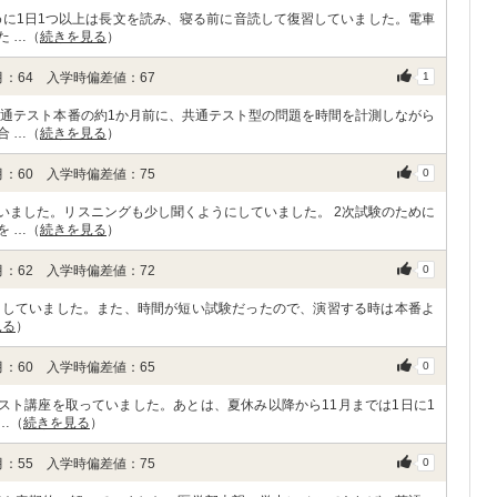
めに1日1つ以上は長文を読み、寝る前に音読して復習していました。電車
た …（
続きを見る
）
：64 入学時偏差値：67
1
共通テスト本番の約1か月前に、共通テスト型の問題を時間を計測しながら
合 …（
続きを見る
）
：60 入学時偏差値：75
0
いました。リスニングも少し聞くようにしていました。 2次試験のために
を …（
続きを見る
）
：62 入学時偏差値：72
0
にしていました。また、時間が短い試験だったので、演習する時は本番よ
見る
）
：60 入学時偏差値：65
0
スト講座を取っていました。あとは、夏休み以降から11月までは1日に1
…（
続きを見る
）
：55 入学時偏差値：75
0