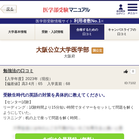
戻る
利用者数No.1
医学部受験情報サイト
※
合格するための
キャンパスライフの
大学基本情報
受験・入試情報
口コミ
口コミ
大阪公立大学医学部
国公立
大阪府
勉強法の口コミ
0
【入学年度】2023年（現役）
ID:7102
【偏差値】高3 4月：65 入学直前：68
受験生時代の英語の対策を具体的に教えてください。
【センター試験】
リーディング：試験時間より15分短い時間でタイマーをセットして問題を解く
ようにしていた。
リスニング：机の上で座って問題を解く時間...