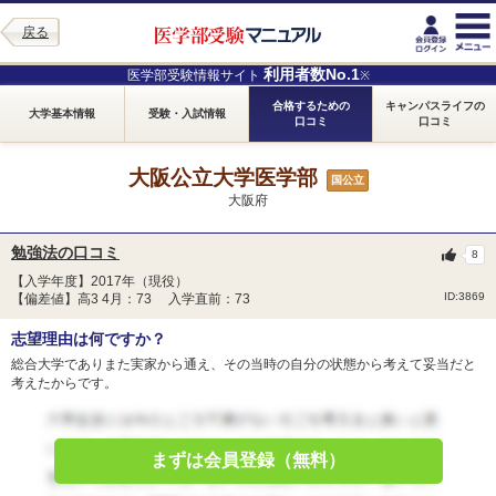
戻る
利用者数No.1
医学部受験情報サイト
※
合格するための
キャンパスライフの
大学基本情報
受験・入試情報
口コミ
口コミ
大阪公立大学医学部
国公立
大阪府
勉強法の口コミ
8
【入学年度】2017年（現役）
ID:3869
【偏差値】高3 4月：73 入学直前：73
志望理由は何ですか？
総合大学でありまた実家から通え、その当時の自分の状態から考えて妥当だと
考えたからです。
まずは会員登録（無料）