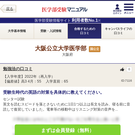
戻る
利用者数No.1
医学部受験情報サイト
※
合格するための
キャンパスライフの
大学基本情報
受験・入試情報
口コミ
口コミ
大阪公立大学医学部
国公立
大阪府
勉強法の口コミ
0
【入学年度】2022年（再入学）
ID:7116
【偏差値】高3 4月：55 入学直前：65
受験生時代の英語の対策を具体的に教えてください。
センター試験
英文を読むスピードを落とさないために1日1つ以上は長文を読み、寝る前に音
読して復習していました。電車等の移動中はリスニング対策の音声を...
まずは会員登録（無料）