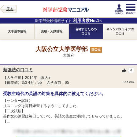
戻る
利用者数No.1
医学部受験情報サイト
※
合格するための
キャンパスライフの
大学基本情報
受験・入試情報
口コミ
口コミ
大阪公立大学医学部
国公立
大阪府
勉強法の口コミ
4
【入学年度】2014年（浪人）
ID:5194
【偏差値】高3 4月：55 入学直前：65
受験生時代の英語の対策を具体的に教えてください。
【センター試験】
リスニングは毎日練習するようにしてました。
【二次試験】
英作文の練習は毎日していて、英語の先生に添削してもらっていました。
【...