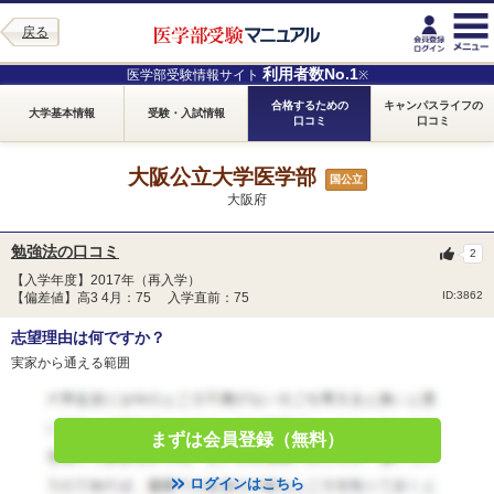
戻る
利用者数No.1
医学部受験情報サイト
※
合格するための
キャンパスライフの
大学基本情報
受験・入試情報
口コミ
口コミ
大阪公立大学医学部
国公立
大阪府
勉強法の口コミ
2
【入学年度】2017年（再入学）
ID:3862
【偏差値】高3 4月：75 入学直前：75
志望理由は何ですか？
実家から通える範囲
まずは会員登録（無料）
ログインはこちら