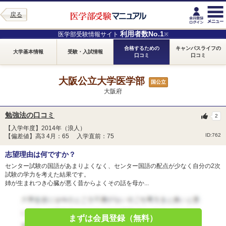
戻る
利用者数No.1
医学部受験情報サイト
※
合格するための
キャンパスライフの
大学基本情報
受験・入試情報
口コミ
口コミ
大阪公立大学医学部
国公立
大阪府
勉強法の口コミ
2
【入学年度】2014年（浪人）
ID:762
【偏差値】高3 4月：65 入学直前：75
志望理由は何ですか？
センター試験の国語があまりよくなく、センター国語の配点が少なく自分の2次
試験の学力を考えた結果です。
姉が生まれつき心臓が悪く昔からよくその話を母か...
まずは会員登録（無料）