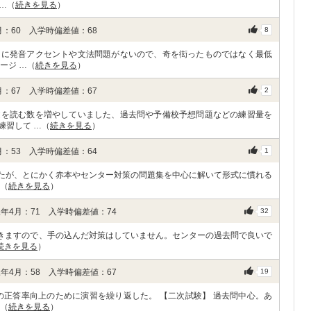
…（
続きを見る
）
：60 入学時偏差値：68
8
うに発音アクセントや文法問題がないので、奇を衒ったものではなく最低
ージ …（
続きを見る
）
：67 入学時偏差値：67
2
文を読む数を増やしていました、過去問や予備校予想問題などの練習量を
練習して …（
続きを見る
）
：53 入学時偏差値：64
1
ましたが、とにかく赤本やセンター対策の問題集を中心に解いて形式に慣れる
…（
続きを見る
）
年4月：71 入学時偏差値：74
32
いきますので、手の込んだ対策はしていません。センターの過去問で良いで
続きを見る
）
年4月：58 入学時偏差値：67
19
の正答率向上のために演習を繰り返した。 【二次試験】 過去問中心。あ
…（
続きを見る
）