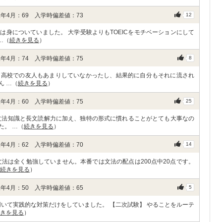
年4月：69 入学時偏差値：73
12
身についていました。 大学受験よりもTOEICをモチベーションにして
…（
続きを見る
）
年4月：74 入学時偏差値：75
8
。高校での友人もあまりしていなかったし、結果的に自分もそれに流され
ん …（
続きを見る
）
年4月：60 入学時偏差値：75
25
文法知識と長文読解力に加え、独特の形式に慣れることがとても大事なの
た。 …（
続きを見る
）
年4月：62 入学時偏差値：70
14
法は全く勉強していません。本番では文法の配点は200点中20点です。
続きを見る
）
年4月：50 入学時偏差値：65
5
用いて実践的な対策だけをしていました。 【二次試験】 やることをルーテ
きを見る
）