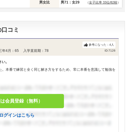
男女比
男71：女29
（
女子比率 33位/82校
）
の口コミ
参考になった：
4
人
三年4月：65 入学直前期：78
ID:7126
さい。
た。本番で練習と全く同じ解き方をするため、常に本番を意識して勉強を
ずは会員登録（無料）
ログインはこちら