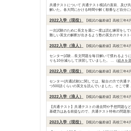
共通テストについて 共通テスト模試の直前、及び
解いた。各大問にかける時間や解く順番など自分に
2022入学（現役）
【模試の偏差値】高校三年4月
一次試験のために長文を週に一度は読む練習をして
難しい英文の解釈が出きるよう塾の英文のテキスト
2022入学（浪人）
【模試の偏差値】高校三年4月
センター試験…長文問題を毎日解いて慣れるよう
りも10分減らして演習していました。 …（
続きを
2022入学（現役）
【模試の偏差値】高校三年4月
センター(共通試験)に関しては、駿台の方で共通テ
つ500語くらいの英文を読んでいました。そこで要 
2022入学（浪人）
【模試の偏差値】高校三年4月
【共通テスト】共通テストの過去問や予想問題な
基礎力はある前提なので、共通テスト特有の問題形
2023入学（現役）
【模試の偏差値】高校三年4月