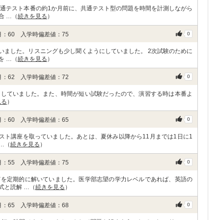
共通テスト本番の約1か月前に、共通テスト型の問題を時間を計測しながら
合 …（
続きを見る
）
：60 入学時偏差値：75
0
いました。リスニングも少し聞くようにしていました。 2次試験のために
を …（
続きを見る
）
：62 入学時偏差値：72
0
にしていました。また、時間が短い試験だったので、演習する時は本番よ
見る
）
：60 入学時偏差値：65
0
スト講座を取っていました。あとは、夏休み以降から11月までは1日に1
…（
続きを見る
）
：55 入学時偏差値：75
0
どを定期的に解いていました。医学部志望の学力レベルであれば、英語の
式と読解 …（
続きを見る
）
：65 入学時偏差値：68
0