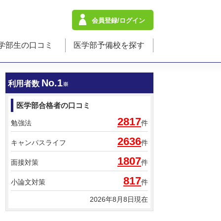
会員登録/ログイン
学部生の口コミ
医学部予備校を探す
No.1
利用者数
※
医学部合格者の口コミ
2817
勉強法
件
2636
キャンパスライフ
件
1807
面接対策
件
817
小論文対策
件
2026年8月8日現在