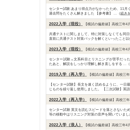
センター試験:あまり得点力がなかったため、11月
過去問をたくさん解きました 【参考書】 …（
続き
2022入学（現役）
【模試の偏差値】高校三年4月
共通テストに関しまして、特に対策しなくても同日
直前に共通テスト対策パックを解くといったこと以
2023入学（現役）
【模試の偏差値】高校三年4月
センター試験→文系科目とリスニングが苦手だった
たあと、解説をしっかり理解し解き直しをする …（
2019入学（再入学）
【模試の偏差値】高校三年4
【センター試験】長文を速く読めるように、一日
じものを繰り返し使用しました。 【二次試験】英語
2022入学（再入学）
【模試の偏差値】高校三年4
センター試験 英文を読むスピードを落とさないた
等の移動中はリスニング対策の音声を聞いていまし
2022入学（浪人）
【模試の偏差値】高校三年4月