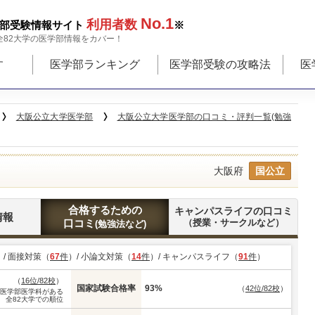
No.1
利用者数
部受験情報サイト
※
全82大学の医学部情報をカバー！
す
医学部ランキング
医学部受験の攻略法
医
大阪公立大学医学部
大阪公立大学医学部の口コミ・評判一覧(勉強
大阪府
国公立
合格するための
キャンパスライフの口コミ
情報
口コミ
（授業・サークルなど）
(勉強法など)
）/ 面接対策（
67
件
）/ 小論文対策（
14
件
）/ キャンパスライフ（
91
件
）
（
16位/82校
）
国家試験合格率
93%
（
42位/82校
）
※医学部医学科がある
全82大学での順位