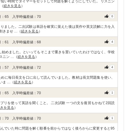
分短い時間でタイマーをセットして問題を解くようにしていた。 リスニン
…（
続きを見る
）
：65 入学時偏差値：70
0
なりました。二次試験は単語を確実に覚えた後は英作や英文読解に力を入
割きませ …（
続きを見る
）
：61 入学時偏差値：68
4
し始めました。といってもそこまで重きを置いていたわけではなく、学校
スニン …（
続きを見る
）
：57 入学時偏差値：72
4
ために毎日長文を口に出して読んでいました。教材は長文問題集を使い、
いま …（
続きを見る
）
：65 入学時偏差値：70
1
アプリを使って英語を聞くこと。 二次試験 一つの文を復習もかねて2回読
きを見る
）
：70 入学時偏差値：70
1
悩んでいた時に問題を解く順番を前からではなく後ろからに変更すると95