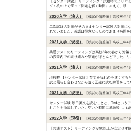
【センター試験】 リーディング：試験時間より15
グ：机の上で座って問題を解く時間に加えて、移 
2020入学（浪人）
【模試の偏差値】高校三年4月
二次試験の対策がそのままセンター試験の対策に
れていました。英語は得意だったのであまり時間を
2021入学（現役）
【模試の偏差値】高校三年4月
共通テストのリーディングは高校3年の春から対策
の授業内での取り組みや宿題がほとんどでした。リ
2021入学（浪人）
【模試の偏差値】高校三年4月
現役時 【センター試験】英文を読むのを速くする
訳と照らし合わせながら速く正確に読む練習をして
2021入学（現役）
【模試の偏差値】高校三年4月
センター試験 毎日英文を読むことと、Tedという
むことを徹底していた。空いた時間に単語帳 …（
続
2022入学（現役）
【模試の偏差値】高校三年4月
【共通テスト】リーディングが90以上が安定せず