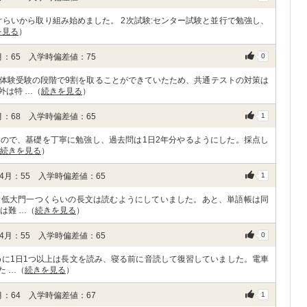
ぐらいから取り組み始めました。 2次試験:センター試験と並行で勉強し、
を見る
）
：65 入学時偏差値：75
0
体験受験の段階で9割を取ることができていたため、共通テストの対策は
外は特 …（
続きを見る
）
：68 入学時偏差値：65
1
ので、基礎を丁寧に勉強し、過去問は1日2年分やるようにした。採点し
続きを見る
）
月：55 入学時偏差値：65
1
最低大門一つくらいの長文は読むようにしていました。あと、単語帳は同
は難 …（
続きを見る
）
月：55 入学時偏差値：65
0
めに1日1つ以上は長文を読み、寝る前に音読して復習していました。電車
た …（
続きを見る
）
：64 入学時偏差値：67
1