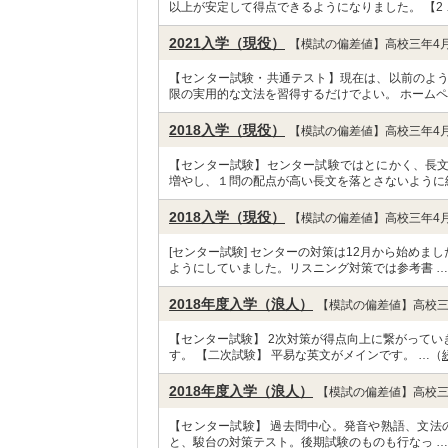
以上が安定して得点できるようになりました。 【2 
2021入学（現役）
【模試の偏差値】高校三年4月
【センター試験・共通テスト】現在は、以前のよ
限の実用的な文法を習得するだけでよい。 ホームペ
2018入学（現役）
【模試の偏差値】高校三年4月
【センター試験】センター試験ではとにかく、長
増やし、１問の配点が高い長文を落とさないように
2018入学（現役）
【模試の偏差値】高校三年4月
[センター試験] センターの対策は12月から始め
ようにしていました。リスニング対策では参考書 
2018年度入学（浪人）
【模試の偏差値】高校三
【センター試験】 2次対策が得点向上に繋がって
す。 【二次試験】 平易な英文がメインです。 …（
2018年度入学（浪人）
【模試の偏差値】高校三
【センター試験】 過去問中心。発音や熟語、文法
と、駿台の対策テスト。後期試験のものも行なっ 