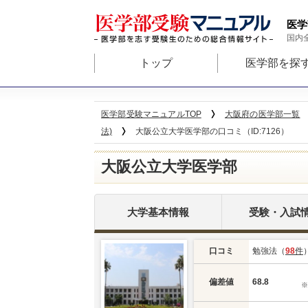
医学
国内
トップ
医学部を探
医学部受験マニュアルTOP
大阪府の医学部一覧
法)
大阪公立大学医学部の口コミ（ID:7126）
大阪公立大学医学部
大学基本情報
受験・入試
口コミ
勉強法（
98
件
偏差値
68.8