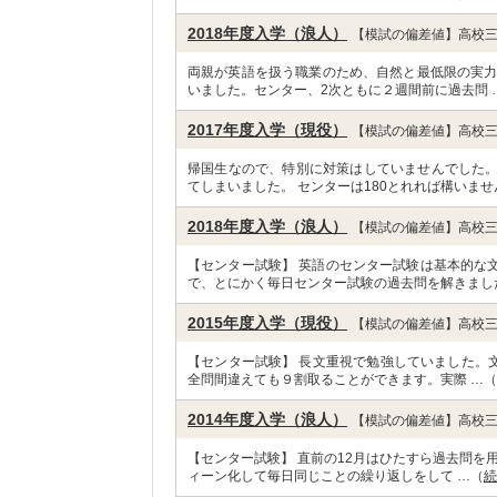
2018年度入学（浪人）
【模試の偏差値】高校三
両親が英語を扱う職業のため、自然と最低限の実力は
いました。センター、2次ともに２週間前に過去問 
2017年度入学（現役）
【模試の偏差値】高校三
帰国生なので、特別に対策はしていませんでした
てしまいました。 センターは180とれれば構いませ
2018年度入学（浪人）
【模試の偏差値】高校三
【センター試験】 英語のセンター試験は基本的な
で、とにかく毎日センター試験の過去問を解きまし
2015年度入学（現役）
【模試の偏差値】高校三
【センター試験】 長文重視で勉強していました。文
全問間違えても９割取ることができます。実際 …（
2014年度入学（浪人）
【模試の偏差値】高校三
【センター試験】 直前の12月はひたすら過去問を
ィーン化して毎日同じことの繰り返しをして …（
続