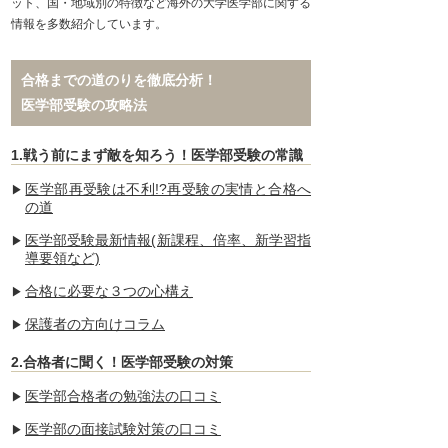
ット、国・地域別の特徴など海外の大学医学部に関する
情報を多数紹介しています。
合格までの道のりを徹底分析！
医学部受験の攻略法
1.戦う前にまず敵を知ろう！医学部受験の常識
医学部再受験は不利!?再受験の実情と合格へ
の道
医学部受験最新情報(新課程、倍率、新学習指
導要領など)
合格に必要な３つの心構え
保護者の方向けコラム
2.合格者に聞く！医学部受験の対策
医学部合格者の勉強法の口コミ
医学部の面接試験対策の口コミ