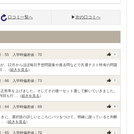
口コミ一覧へ
次の口コミへ
：55 入学時偏差値：70
4
が、12月からほぼ毎日予想問題集や過去問などで共通テスト特有の問題
日 …（
続きを見る
）
：66 入学時偏差値：73
2
の正答率を上げました。そしてその後一セット通して解いていきました。
何回も行 …（
続きを見る
）
：64 入学時偏差値：69
8
ときに、選択肢の詳しいところにバツをつけて、明確に謝っていると判断
 …（
続きを見る
）
：65 入学時偏差値：70
1