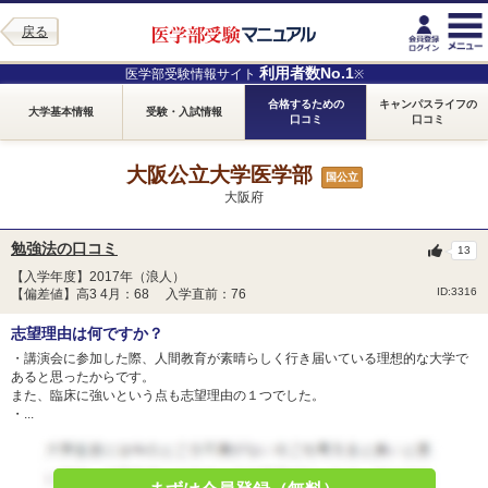
戻る
利用者数No.1
医学部受験情報サイト
※
合格するための
キャンパスライフの
大学基本情報
受験・入試情報
口コミ
口コミ
大阪公立大学医学部
国公立
大阪府
勉強法の口コミ
13
【入学年度】2017年（浪人）
ID:3316
【偏差値】高3 4月：68 入学直前：76
志望理由は何ですか？
・講演会に参加した際、人間教育が素晴らしく行き届いている理想的な大学で
あると思ったからです。
また、臨床に強いという点も志望理由の１つでした。
・...