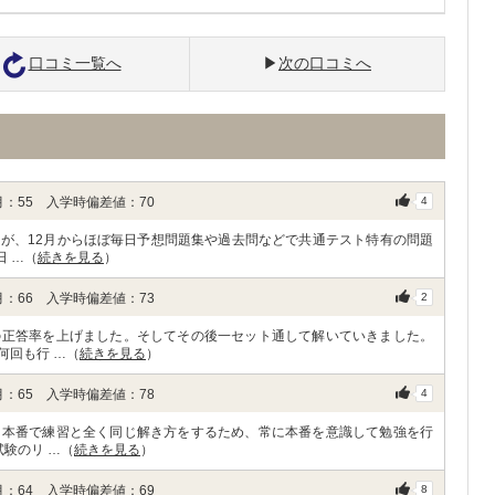
口コミ一覧へ
次の口コミへ
：55 入学時偏差値：70
4
が、12月からほぼ毎日予想問題集や過去問などで共通テスト特有の問題
日 …（
続きを見る
）
：66 入学時偏差値：73
2
の正答率を上げました。そしてその後一セット通して解いていきました。
何回も行 …（
続きを見る
）
：65 入学時偏差値：78
4
。本番で練習と全く同じ解き方をするため、常に本番を意識して勉強を行
験のリ …（
続きを見る
）
：64 入学時偏差値：69
8