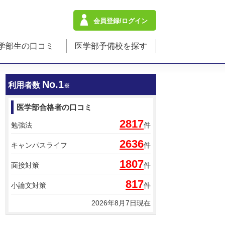
会員登録/ログイン
学部生の口コミ
医学部予備校を探す
No.1
利用者数
※
医学部合格者の口コミ
2817
勉強法
件
2636
キャンパスライフ
件
1807
面接対策
件
817
小論文対策
件
2026年8月7日現在