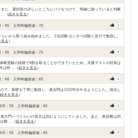
ときに、選択肢の詳しいところにバツをつけて、明確に謝っていると判断
 …（
続きを見る
）
：65 入学時偏差値：70
1
ぐらいから取り組み始めました。 2次試験:センター試験と並行で勉強し、
を見る
）
：65 入学時偏差値：75
0
体験受験の段階で9割を取ることができていたため、共通テストの対策は
外は特 …（
続きを見る
）
：68 入学時偏差値：65
1
ので、基礎を丁寧に勉強し、過去問は1日2年分やるようにした。採点し
続きを見る
）
月：55 入学時偏差値：65
1
最低大門一つくらいの長文は読むようにしていました。あと、単語帳は同
は難 …（
続きを見る
）
月：55 入学時偏差値：65
0