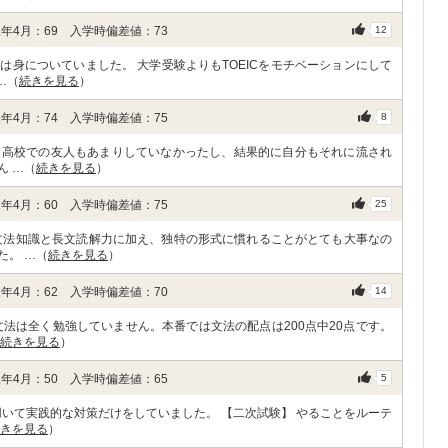
年4月：69 入学時偏差値：73
12
身についていました。 大学受験よりもTOEICをモチベーションにして
…（
続きを見る
）
年4月：74 入学時偏差値：75
8
。高校での友人もあまりしていなかったし、結果的に自分もそれに流され
ん …（
続きを見る
）
年4月：60 入学時偏差値：75
25
文法知識と長文読解力に加え、独特の形式に慣れることがとても大事なの
た。 …（
続きを見る
）
年4月：62 入学時偏差値：70
14
法は全く勉強していません。本番では文法の配点は200点中20点です。
続きを見る
）
年4月：50 入学時偏差値：65
5
用いて実践的な対策だけをしていました。 【二次試験】 やることをルーテ
きを見る
）