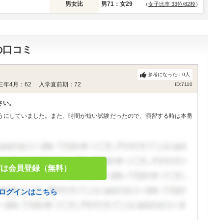
男女比
男71：女29
（
女子比率 33位/82校
）
の口コミ
参考になった：
0
人
三年4月：62 入学直前期：72
ID:7110
さい。
うにしていました。また、時間が短い試験だったので、演習する時は本番
ずは会員登録（無料）
ログインはこちら