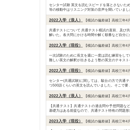
センター試験 英文を読むスピードを落とさないた
等の移動中はリスニング対策の音声を聞いていまし
2022入学（浪人）
【模試の偏差値】高校三年4月
共通テストについて 共通テスト模試の直前、及び
解いた。各大問にかける時間や解く順番など自分に
2022入学（現役）
【模試の偏差値】高校三年4月
一次試験のために長文を週に一度は読む練習をして
難しい英文の解釈が出きるよう塾の英文のテキスト
2022入学（現役）
【模試の偏差値】高校三年4月
センター(共通試験)に関しては、駿台の方で共通テ
つ500語くらいの英文を読んでいました。そこで要 
2022入学（浪人）
【模試の偏差値】高校三年4月
【共通テスト】共通テストの過去問や予想問題な
基礎力はある前提なので、共通テスト特有の問題形
2023入学（現役）
【模試の偏差値】高校三年4月