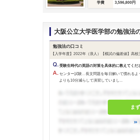
学費
3,596,800円
大阪公立大学医学部の勉強法
勉強法の口コミ
【入学年度】2022年（浪人）【模試の偏差値】高校
受験生時代の英語の対策を具体的に教えてくだ
センター試験…長文問題を毎日解いて慣れるよ
よりも10分減らして演習していまし...
ま