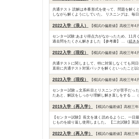
共通テスト 読解は本番形式を使って、問題を解く
しながら解くようにしていた。 リスニングは、毎日
2022入学（浪人）
【模試の偏差値】高校三年4月
センター試験:あまり得点力がなかったため、11月
過去問をたくさん解きました 【参考書】 …（
続き
2022入学（現役）
【模試の偏差値】高校三年4月
共通テストに関しまして、特に対策しなくても同日
直前に共通テスト対策パックを解くといったこと以
2023入学（現役）
【模試の偏差値】高校三年4月
センター試験→文系科目とリスニングが苦手だった
たあと、解説をしっかり理解し解き直しをする …（
2019入学（再入学）
【模試の偏差値】高校三年4
【センター試験】長文を速く読めるように、一日
じものを繰り返し使用しました。 【二次試験】英語
2022入学（再入学）
【模試の偏差値】高校三年4