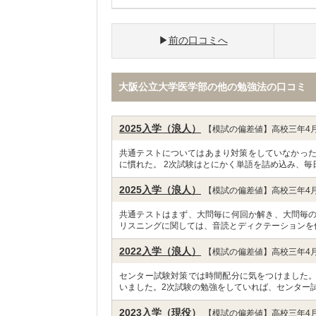
前の口コミへ
大阪公立大学医学部の他の勉強法の口コミ
2025入学（浪人）
【模試の偏差値】高校三年4月
共通テストについてはあまり対策をしていなかった
に慣れた。 2次試験はとにかく単語を詰め込み、毎
2025入学（浪人）
【模試の偏差値】高校三年4月
共通テストはまず、大問毎に何回か解き、大問毎
リスニングに関しては、音読とディクテーションを
2022入学（浪人）
【模試の偏差値】高校三年4月
センター試験対策では時間配分に気をつけました
いました。2次試験の勉強をしていれば、センター試
2023入学（現役）
【模試の偏差値】高校三年4月