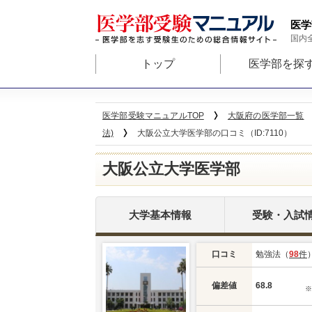
医学
国内
トップ
医学部を探
医学部受験マニュアルTOP
大阪府の医学部一覧
法)
大阪公立大学医学部の口コミ（ID:7110）
大阪公立大学医学部
大学基本情報
受験・入試
口コミ
勉強法（
98
件
偏差値
68.8