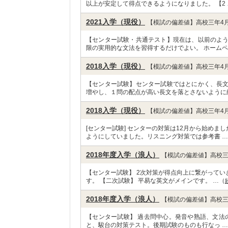
以上が安定して得点できるようになりました。 【2 
2021入学（現役）
【模試の偏差値】高校三年4月
【センター試験・共通テスト】現在は、以前のよ
限の実用的な文法を習得するだけでよい。 ホームペ
2018入学（現役）
【模試の偏差値】高校三年4月
【センター試験】センター試験ではとにかく、長
増やし、１問の配点が高い長文を落とさないように
2018入学（現役）
【模試の偏差値】高校三年4月
[センター試験] センターの対策は12月から始め
ようにしていました。リスニング対策では参考書 
2018年度入学（浪人）
【模試の偏差値】高校三
【センター試験】 2次対策が得点向上に繋がって
す。 【二次試験】 平易な英文がメインです。 …（
2018年度入学（浪人）
【模試の偏差値】高校三
【センター試験】 過去問中心。発音や熟語、文法
と、駿台の対策テスト。後期試験のものも行なっ 