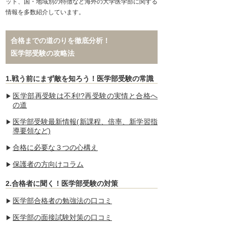
ット、国・地域別の特徴など海外の大学医学部に関する
情報を多数紹介しています。
合格までの道のりを徹底分析！
医学部受験の攻略法
1.戦う前にまず敵を知ろう！医学部受験の常識
医学部再受験は不利!?再受験の実情と合格へ
の道
医学部受験最新情報(新課程、倍率、新学習指
導要領など)
合格に必要な３つの心構え
保護者の方向けコラム
2.合格者に聞く！医学部受験の対策
医学部合格者の勉強法の口コミ
医学部の面接試験対策の口コミ