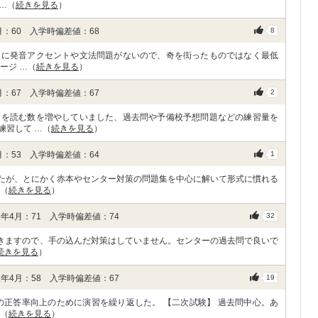
…（
続きを見る
）
：60 入学時偏差値：68
8
うに発音アクセントや文法問題がないので、奇を衒ったものではなく最低
ージ …（
続きを見る
）
：67 入学時偏差値：67
2
文を読む数を増やしていました、過去問や予備校予想問題などの練習量を
練習して …（
続きを見る
）
：53 入学時偏差値：64
1
ましたが、とにかく赤本やセンター対策の問題集を中心に解いて形式に慣れる
…（
続きを見る
）
年4月：71 入学時偏差値：74
32
いきますので、手の込んだ対策はしていません。センターの過去問で良いで
続きを見る
）
年4月：58 入学時偏差値：67
19
の正答率向上のために演習を繰り返した。 【二次試験】 過去問中心。あ
…（
続きを見る
）