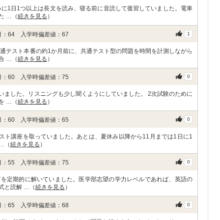
めに1日1つ以上は長文を読み、寝る前に音読して復習していました。電車
た …（
続きを見る
）
：64 入学時偏差値：67
1
共通テスト本番の約1か月前に、共通テスト型の問題を時間を計測しながら
合 …（
続きを見る
）
：60 入学時偏差値：75
0
いました。リスニングも少し聞くようにしていました。 2次試験のために
を …（
続きを見る
）
：60 入学時偏差値：65
0
スト講座を取っていました。あとは、夏休み以降から11月までは1日に1
…（
続きを見る
）
：55 入学時偏差値：75
0
どを定期的に解いていました。医学部志望の学力レベルであれば、英語の
式と読解 …（
続きを見る
）
：65 入学時偏差値：68
0