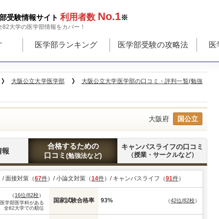
No.1
利用者数
部受験情報サイト
※
全82大学の医学部情報をカバー！
す
医学部ランキング
医学部受験の攻略法
医
大阪公立大学医学部
大阪公立大学医学部の口コミ・評判一覧(勉強
大阪府
国公立
合格するための
キャンパスライフの口コミ
情報
口コミ
（授業・サークルなど）
(勉強法など)
）/ 面接対策（
67
件
）/ 小論文対策（
14
件
）/ キャンパスライフ（
91
件
）
（
16位/82校
）
国家試験合格率
93%
（
42位/82校
）
※医学部医学科がある
全82大学での順位