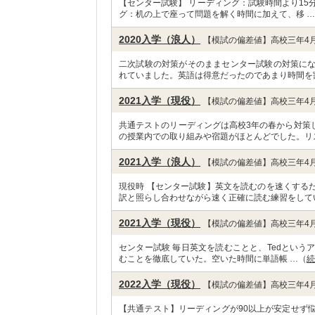
【センター試験】 リーディング：試験時間より15
グ：机の上で座って問題を解く時間に加えて、移 
2020入学（浪人）
【模試の偏差値】高校三年4月
二次試験の対策がそのままセンター試験の対策に
れていました。英語は得意だったのであまり時間を
2021入学（現役）
【模試の偏差値】高校三年4月
共通テストのリーディングは高校3年の春から対策
の授業内での取り組みや宿題がほとんどでした。リ
2021入学（浪人）
【模試の偏差値】高校三年4月
現役時 【センター試験】英文を読むのを速くする
訳と照らし合わせながら速く正確に読む練習をして
2021入学（現役）
【模試の偏差値】高校三年4月
センター試験 毎日英文を読むことと、Tedという
むことを徹底していた。空いた時間に単語帳 …（
続
2022入学（現役）
【模試の偏差値】高校三年4月
【共通テスト】リーディングが90以上が安定せず