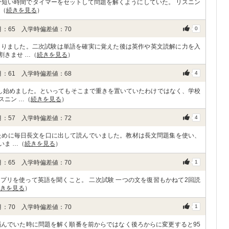
分短い時間でタイマーをセットして問題を解くようにしていた。 リスニン
…（
続きを見る
）
：65 入学時偏差値：70
0
なりました。二次試験は単語を確実に覚えた後は英作や英文読解に力を入
割きませ …（
続きを見る
）
：61 入学時偏差値：68
4
し始めました。といってもそこまで重きを置いていたわけではなく、学校
スニン …（
続きを見る
）
：57 入学時偏差値：72
4
ために毎日長文を口に出して読んでいました。教材は長文問題集を使い、
いま …（
続きを見る
）
：65 入学時偏差値：70
1
アプリを使って英語を聞くこと。 二次試験 一つの文を復習もかねて2回読
きを見る
）
：70 入学時偏差値：70
1
悩んでいた時に問題を解く順番を前からではなく後ろからに変更すると95