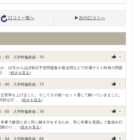
口コミ一覧へ
次の口コミへ
：55 入学時偏差値：70
4
が、12月からほぼ毎日予想問題集や過去問などで共通テスト特有の問題
日 …（
続きを見る
）
：66 入学時偏差値：73
2
の正答率を上げました。そしてその後一セット通して解いていきました。
何回も行 …（
続きを見る
）
：65 入学時偏差値：78
4
。本番で練習と全く同じ解き方をするため、常に本番を意識して勉強を行
験のリ …（
続きを見る
）
：64 入学時偏差値：69
8