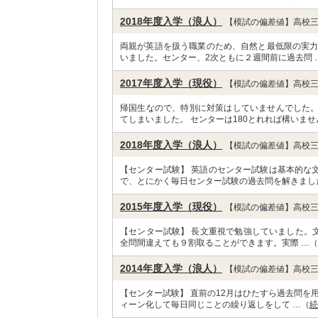
2018年度入学（浪人）
【模試の偏差値】高校三
両親が英語を扱う職業のため、自然と最低限の実力は
いました。センター、2次ともに２週間前に過去問 
2017年度入学（現役）
【模試の偏差値】高校三
帰国生なので、特別に対策はしていませんでした
てしまいました。 センターは180とれれば構いませ
2018年度入学（浪人）
【模試の偏差値】高校三
【センター試験】 英語のセンター試験は基本的な
で、とにかく毎日センター試験の過去問を解きまし
2015年度入学（現役）
【模試の偏差値】高校三
【センター試験】 長文重視で勉強していました。文
全問間違えても９割取ることができます。実際 …（
2014年度入学（浪人）
【模試の偏差値】高校三
【センター試験】 直前の12月はひたすら過去問を
ィーン化して毎日同じことの繰り返しをして …（
続