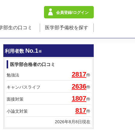
会員登録/ログイン
学部生の口コミ
医学部予備校を探す
No.1
利用者数
※
医学部合格者の口コミ
2817
勉強法
件
2636
キャンパスライフ
件
1807
面接対策
件
817
小論文対策
件
2026年8月8日現在