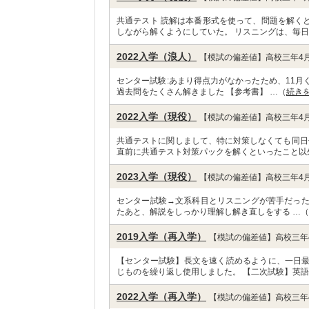
共通テスト 読解は本番形式を使って、問題を解く
しながら解くようにしていた。 リスニングは、毎日
2022入学（浪人）
【模試の偏差値】高校三年4月
センター試験:あまり得点力がなかったため、11月
過去問をたくさん解きました 【参考書】 …（
続き
2022入学（現役）
【模試の偏差値】高校三年4月
共通テストに関しまして、特に対策しなくても同日
直前に共通テスト対策パックを解くといったこと以
2023入学（現役）
【模試の偏差値】高校三年4月
センター試験→文系科目とリスニングが苦手だった
たあと、解説をしっかり理解し解き直しをする …（
2019入学（再入学）
【模試の偏差値】高校三年4
【センター試験】長文を速く読めるように、一日
じものを繰り返し使用しました。 【二次試験】英語
2022入学（再入学）
【模試の偏差値】高校三年4