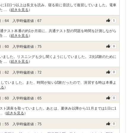
めに1日1つ以上は長文を読み、寝る前に音読して復習していました。電車
た …（
続きを見る
）
：64 入学時偏差値：67
1
共通テスト本番の約1か月前に、共通テスト型の問題を時間を計測しながら
合 …（
続きを見る
）
：60 入学時偏差値：75
0
いました。リスニングも少し聞くようにしていました。 2次試験のために
を …（
続きを見る
）
：62 入学時偏差値：72
0
にしていました。また、時間が短い試験だったので、演習する時は本番よ
見る
）
：60 入学時偏差値：65
0
スト講座を取っていました。あとは、夏休み以降から11月までは1日に1
…（
続きを見る
）
：55 入学時偏差値：75
0