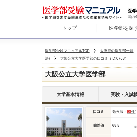
医学
国内
トップ
医学部を探
医学部受験マニュアルTOP
大阪府の医学部一覧
法)
大阪公立大学医学部の口コミ（ID:6768）
大阪公立大学医学部
大学基本情報
受験・入試
口コミ
勉強法（
98
件
偏差値
68.8