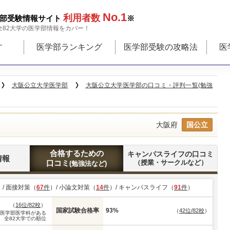
No.1
利用者数
部受験情報サイト
※
全82大学の医学部情報をカバー！
す
医学部ランキング
医学部受験の攻略法
医
大阪公立大学医学部
大阪公立大学医学部の口コミ・評判一覧(勉強
大阪府
国公立
合格するための
キャンパスライフの口コミ
情報
口コミ
（授業・サークルなど）
(勉強法など)
）/ 面接対策（
67
件
）/ 小論文対策（
14
件
）/ キャンパスライフ（
91
件
）
（
16位/82校
）
国家試験合格率
93%
（
42位/82校
）
※医学部医学科がある
全82大学での順位