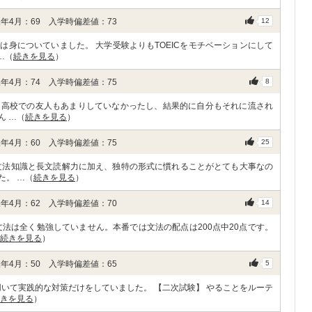
年4月：69 入学時偏差値：73
12
身についていました。 大学受験よりもTOEICをモチベーションにして
…（
続きを見る
）
年4月：74 入学時偏差値：75
8
。高校での友人もあまりしていなかったし、結果的に自分もそれに流され
ん …（
続きを見る
）
年4月：60 入学時偏差値：75
25
文法知識と長文読解力に加え、独特の形式に慣れることがとても大事なの
た。 …（
続きを見る
）
年4月：62 入学時偏差値：70
14
法は全く勉強していません。本番では文法の配点は200点中20点です。
続きを見る
）
年4月：50 入学時偏差値：65
5
用いて実践的な対策だけをしていました。 【二次試験】 やることをルーテ
きを見る
）