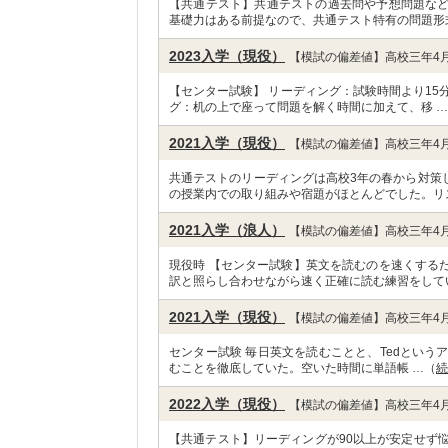
【共通テスト】共通テストの過去問や予想問題な
基礎力はある前提なので、共通テスト特有の問題形
2023入学（現役）
【模試の偏差値】高校三年4月
【センター試験】 リーディング：試験時間より15
グ：机の上で座って問題を解く時間に加えて、移 
2021入学（現役）
【模試の偏差値】高校三年4月
共通テストのリーディングは高校3年の春から対策
の授業内での取り組みや宿題がほとんどでした。リ
2021入学（浪人）
【模試の偏差値】高校三年4月
現役時 【センター試験】英文を読むのを速くする
訳と照らし合わせながら速く正確に読む練習をして
2021入学（現役）
【模試の偏差値】高校三年4月
センター試験 毎日英文を読むことと、Tedという
むことを徹底していた。空いた時間に単語帳 …（
続
2022入学（現役）
【模試の偏差値】高校三年4月
【共通テスト】リーディングが90以上が安定せず