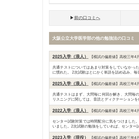
前の口コミへ
大阪公立大学医学部の他の勉強法の口コミ
2025入学（浪人）
【模試の偏差値】高校三年4月
共通テストについてはあまり対策をしていなかった
に慣れた。 2次試験はとにかく単語を詰め込み、毎
2025入学（浪人）
【模試の偏差値】高校三年4月
共通テストはまず、大問毎に何回か解き、大問毎
リスニングに関しては、音読とディクテーションを
2022入学（浪人）
【模試の偏差値】高校三年4月
センター試験対策では時間配分に気をつけました
いました。2次試験の勉強をしていれば、センター試
2023入学（現役）
【模試の偏差値】高校三年4月