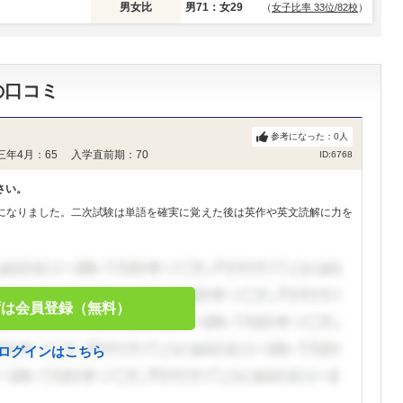
男女比
男71：女29
（
女子比率 33位/82校
）
の口コミ
参考になった：
0
人
三年4月：65 入学直前期：70
ID:6768
さい。
になりました。二次試験は単語を確実に覚えた後は英作や英文読解に力を
ずは会員登録（無料）
ログインはこちら