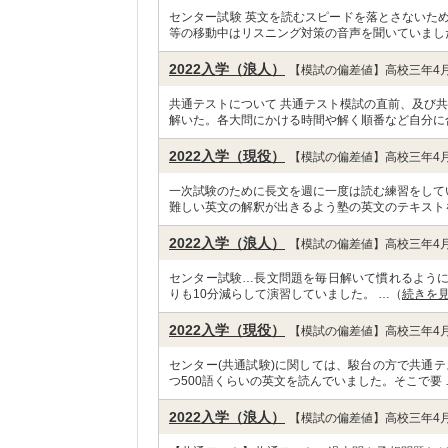
センター試験 英文を読むスピードを落とさないた
等の移動中はリスニング対策の音声を聞いていまし
2022入学（浪人）
【模試の偏差値】高校三年4月
共通テストについて 共通テスト模試の直前、及び
解いた。各大問にかける時間や解く順番など自分に
2022入学（現役）
【模試の偏差値】高校三年4月
一次試験のために長文を週に一度は読む練習をして
難しい英文の解釈が出きるよう塾の英文のテキスト
2022入学（浪人）
【模試の偏差値】高校三年4月
センター試験…長文問題を毎日解いて慣れるよう
りも10分減らして演習していました。 …（
続きを
2022入学（現役）
【模試の偏差値】高校三年4月
センター(共通試験)に関しては、駿台の方で共通テ
つ500語くらいの英文を読んでいました。そこで要 
2022入学（浪人）
【模試の偏差値】高校三年4月