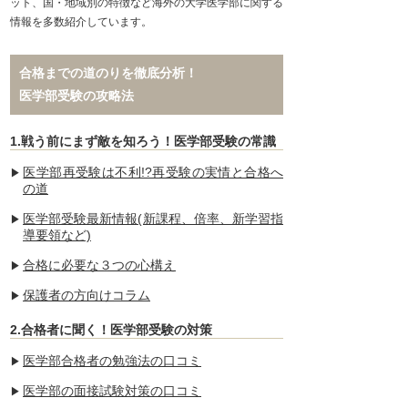
ット、国・地域別の特徴など海外の大学医学部に関する
情報を多数紹介しています。
合格までの道のりを徹底分析！
医学部受験の攻略法
1.戦う前にまず敵を知ろう！医学部受験の常識
医学部再受験は不利!?再受験の実情と合格へ
の道
医学部受験最新情報(新課程、倍率、新学習指
導要領など)
合格に必要な３つの心構え
保護者の方向けコラム
2.合格者に聞く！医学部受験の対策
医学部合格者の勉強法の口コミ
医学部の面接試験対策の口コミ