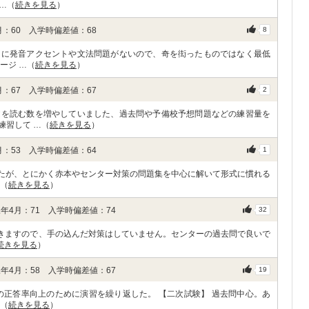
…（
続きを見る
）
：60 入学時偏差値：68
8
うに発音アクセントや文法問題がないので、奇を衒ったものではなく最低
ージ …（
続きを見る
）
：67 入学時偏差値：67
2
文を読む数を増やしていました、過去問や予備校予想問題などの練習量を
練習して …（
続きを見る
）
：53 入学時偏差値：64
1
ましたが、とにかく赤本やセンター対策の問題集を中心に解いて形式に慣れる
…（
続きを見る
）
年4月：71 入学時偏差値：74
32
いきますので、手の込んだ対策はしていません。センターの過去問で良いで
続きを見る
）
年4月：58 入学時偏差値：67
19
の正答率向上のために演習を繰り返した。 【二次試験】 過去問中心。あ
…（
続きを見る
）