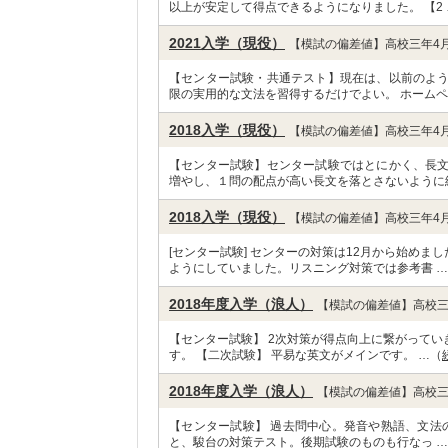
以上が安定して得点できるようになりました。 【2 
2021入学（現役）
【模試の偏差値】高校三年4月
【センター試験・共通テスト】現在は、以前のよ
限の実用的な文法を習得するだけでよい。 ホームペ
2018入学（現役）
【模試の偏差値】高校三年4月
【センター試験】センター試験ではとにかく、長
増やし、１問の配点が高い長文を落とさないように
2018入学（現役）
【模試の偏差値】高校三年4月
[センター試験] センターの対策は12月から始め
ようにしていました。リスニング対策では参考書 
2018年度入学（浪人）
【模試の偏差値】高校三
【センター試験】 2次対策が得点向上に繋がって
す。 【二次試験】 平易な英文がメインです。 …（
2018年度入学（浪人）
【模試の偏差値】高校三
【センター試験】 過去問中心。発音や熟語、文法
と、駿台の対策テスト。後期試験のものも行なっ 