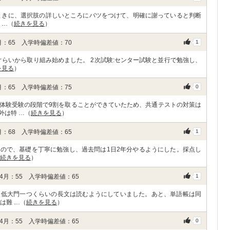
ときに、選択肢の詳しいところにバツをつけて、明確に謝っていると判断
 …（
続きを見る
）
：65 入学時偏差値：70
1
ぐらいから取り組み始めました。 2次試験:センター試験と並行で勉強し、
を見る
）
：65 入学時偏差値：75
0
体験受験の段階で9割を取ることができていたため、共通テストの対策は
外は特 …（
続きを見る
）
：68 入学時偏差値：65
1
ので、基礎を丁寧に勉強し、過去問は1日2年分やるようにした。採点し
続きを見る
）
月：55 入学時偏差値：65
1
最低大門一つくらいの長文は読むようにしていました。あと、単語帳は同
は難 …（
続きを見る
）
月：55 入学時偏差値：65
0