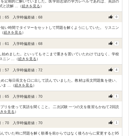
どを定期的に解いていました。医学部志望の学力レベルであれば、英語の
式と読解 …（
続きを見る
）
：65 入学時偏差値：68
0
分短い時間でタイマーをセットして問題を解くようにしていた。 リスニン
…（
続きを見る
）
：61 入学時偏差値：68
4
し始めました。といってもそこまで重きを置いていたわけではなく、学校
スニン …（
続きを見る
）
：57 入学時偏差値：72
4
ために毎日長文を口に出して読んでいました。教材は長文問題集を使い、
いま …（
続きを見る
）
：65 入学時偏差値：70
1
アプリを使って英語を聞くこと。 二次試験 一つの文を復習もかねて2回読
きを見る
）
：70 入学時偏差値：70
1
悩んでいた時に問題を解く順番を前からではなく後ろからに変更すると95