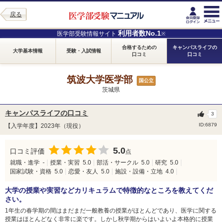
戻る
利用者数No.1
医学部受験情報サイト
※
合格するための
キャンパスライフの
大学基本情報
受験・入試情報
口コミ
口コミ
筑波大学医学部
国公立
茨城県
キャンパスライフの口コミ
3
ID:6879
【入学年度】2023年（現役）
5.0
口コミ評価
点
就職・進学
-
授業・実習
5.0
部活・サークル
5.0
研究
5.0
国家試験・資格
5.0
恋愛・友人
5.0
施設・設備・立地
4.0
大学の授業や実習などカリキュラムで特徴的なところを教えてくだ
さい。
1年生の春学期の間はまだまだ一般教養の授業がほとんどであり、医学に関する
授業はほとんどなく非常に楽です。しかし秋学期からはいよいよ本格的に授業