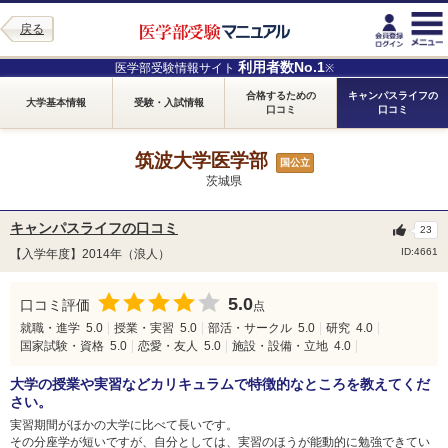
戻る
利用者数No.1
医学部受験情報サイト
※
合格するための
キャンパスライフの
大学基本情報
受験・入試情報
口コミ
口コミ
筑波大学医学部
国公立
茨城県
キャンパスライフの口コミ
23
ID:4661
【入学年度】2014年（浪人）
5.0
口コミ評価
点
就職・進学
5.0
授業・実習
5.0
部活・サークル
5.0
研究
4.0
国家試験・資格
5.0
恋愛・友人
5.0
施設・設備・立地
4.0
大学の授業や実習などカリキュラムで特徴的なところを教えてくだ
さい。
実習期間がほかの大学に比べて長いです。
その分座学が短いですが、自分としては、実習のほうが能動的に勉強できてい