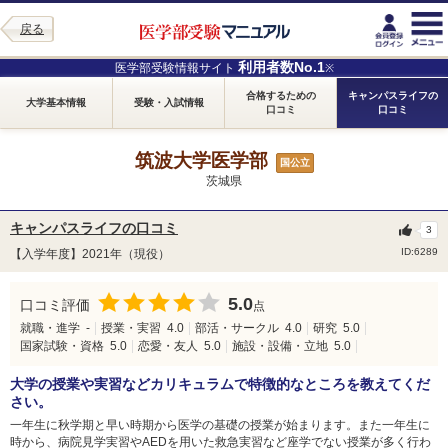
戻る
利用者数No.1
医学部受験情報サイト
※
合格するための
キャンパスライフの
大学基本情報
受験・入試情報
口コミ
口コミ
筑波大学医学部
国公立
茨城県
キャンパスライフの口コミ
3
ID:6289
【入学年度】2021年（現役）
5.0
口コミ評価
点
就職・進学
-
授業・実習
4.0
部活・サークル
4.0
研究
5.0
国家試験・資格
5.0
恋愛・友人
5.0
施設・設備・立地
5.0
大学の授業や実習などカリキュラムで特徴的なところを教えてくだ
さい。
一年生に秋学期と早い時期から医学の基礎の授業が始まります。また一年生に
時から、病院見学実習やAEDを用いた救急実習など座学でない授業が多く行わ