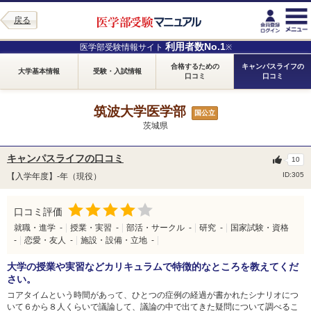
戻る
利用者数No.1
医学部受験情報サイト
※
合格するための
キャンパスライフの
大学基本情報
受験・入試情報
口コミ
口コミ
筑波大学医学部
国公立
茨城県
キャンパスライフの口コミ
10
ID:305
【入学年度】-年（現役）
口コミ評価
就職・進学
-
授業・実習
-
部活・サークル
-
研究
-
国家試験・資格
-
恋愛・友人
-
施設・設備・立地
-
大学の授業や実習などカリキュラムで特徴的なところを教えてくだ
さい。
コアタイムという時間があって、ひとつの症例の経過が書かれたシナリオにつ
いて６から８人くらいで議論して、議論の中で出てきた疑問について調べるこ