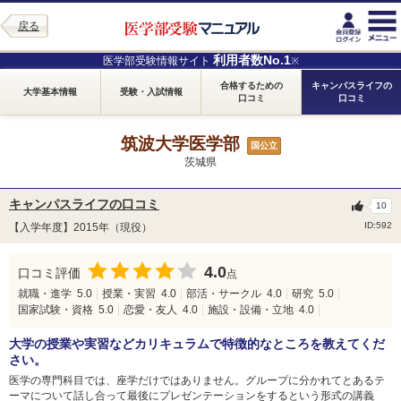
戻る
利用者数No.1
医学部受験情報サイト
※
合格するための
キャンパスライフの
大学基本情報
受験・入試情報
口コミ
口コミ
筑波大学医学部
国公立
茨城県
キャンパスライフの口コミ
10
ID:592
【入学年度】2015年（現役）
4.0
口コミ評価
点
就職・進学
5.0
授業・実習
4.0
部活・サークル
4.0
研究
5.0
国家試験・資格
5.0
恋愛・友人
4.0
施設・設備・立地
4.0
大学の授業や実習などカリキュラムで特徴的なところを教えてくだ
さい。
医学の専門科目では、座学だけではありません。グループに分かれてとあるテ
ーマについて話し合って最後にプレゼンテーションをするという形式の講義