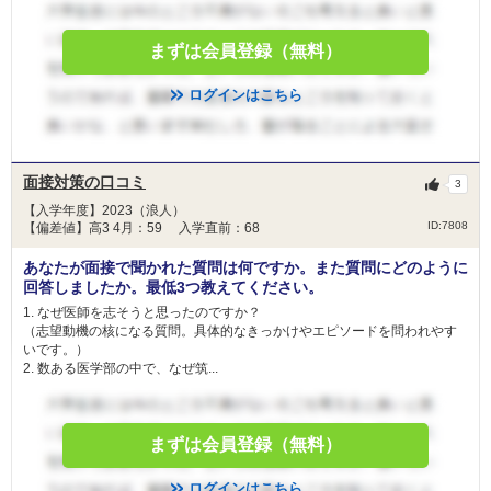
福井大学 学校推薦型選抜Ⅱ
名古屋大学 推薦
2月9日
1次試験：
まずは会員登録（無料）
出願時に提出された書類等により第1次選考合格者を決定します。 海外教育
三重大学 学校推薦型選抜
プログラムの学習成果については各教科の成績評価・教育プログラム内で取
慶應義塾大学 一般
り組んだ課題や論文・教育プログラム以外で取り組んだ研究や活動のレポー
ログインはこちら
福岡大学 学部留学生選抜
ト等から適応性を評価します。
2次試験：
大阪医科薬科大学 一般選抜（前期）
出願時に提出された書類等の内容に基づいて面接・口述試験を30分程度行
面接対策の口コミ
大阪医科薬科大学 一般選抜（大阪府地域枠）
3
い、提出書類等の内容を含めて総合的に判定します。
日本医科大学 グローバル特別選抜（前期）
【入学年度】2023（浪人）
2月10日
【推薦入試】
ID:7808
【偏差値】高3 4月：59 入学直前：68
日本医科大学 一般（前期地域枠）
日本医科大学 地域医療枠（前期）
学校推薦型選抜
あなたが面接で聞かれた質問は何ですか。また質問にどのように
回答しましたか。最低3つ教えてください。
非公開
総合点数
点
合格者得点率
1. なぜ医師を志そうと思ったのですか？
獨協医科大学 新潟県地域枠
数学
理科
英語
（志望動機の核になる質問。具体的なきっかけやエピソードを問われやす
獨協医科大学 前期
いです。）
獨協医科大学 栃木県地域枠
2. 数ある医学部の中で、なぜ筑...
杏林大学 外国人留学生選抜
国語
地・公
面接
杏林大学 東京都地域枠選抜
杏林大学 新潟県地域枠選抜
2月11日
まずは会員登録（無料）
杏林大学 群馬県地域枠
その他（小論文など）
杏林大学 一般選抜
ログインはこちら