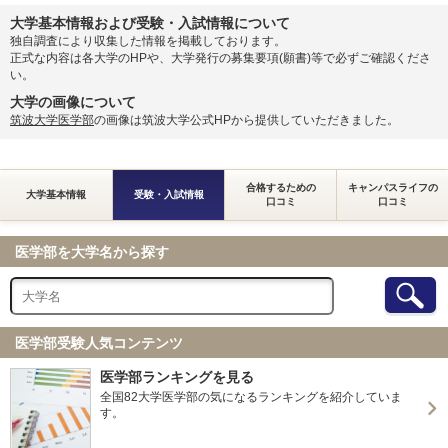
大学基本情報および受験・入試情報について
独自調査により収集した情報を掲載しております。
東京慈恵会医科大学 一般
2月23日
正式な内容は各大学のHPや、大学発行の募集要項(願書)等で必ずご確認くださ
い。
旭川医科大学 前期
大学の画像について
旭川医科大学 私費外国人留学生選抜
筑波大学医学部
の画像は筑波大学公式HPから提供していただきました。
札幌医科大学 前期
北海道大学 前期
弘前大学 前期
合格するための
キャンパスライフの
大学基本情報
受験・入試情報
口コミ
口コミ
弘前大学 総合型選抜Ⅱ
弘前大学 私費外国人留学生入試
東北大学 前期
医学部を大学名から探す
秋田大学 前期
秋田大学 私費外国人留学生入試
山形大学 前期
福島県立医科大学 前期（一般）
医学部受験人気コンテンツ
福島県立医科大学 私費外国人留学生選抜
医学部ランキングを見る
筑波大学 前期（一般）
全国82大学医学部の気になるランキングを紹介していま
群馬大学 前期
す。
群馬大学 私費外国人留学生選抜