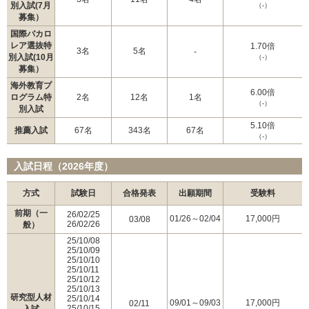
別入試(7月
（-）
募集）
国際バカロ
レア選抜特
1.70倍
3名
5名
-
別入試(10月
（-）
募集）
海外教育プ
6.00倍
ログラム特
2名
12名
1名
（-）
別入試
5.10倍
推薦入試
67名
343名
67名
（-）
入試日程（2026年度）
方式
試験日
合格発表
出願期間
受験料
前期（一
26/02/25
01/26～02/04
17,000円
03/08
26/02/26
般）
25/10/08
25/10/09
25/10/10
25/10/11
25/10/12
25/10/13
研究型人材
25/10/14
09/01～09/03
17,000円
02/11
25/10/15
入試