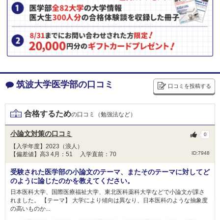
近畿大学 地域枠入試【一般前期型】（和歌山県）
ます。 第2次選考 第1次選考の合格者に対し，面接・口述試験を行い，提出
書類等の内容を含めて総合的に判定します。 面接・口述試験は，主に，出
近畿大学 地域枠入試【一般前期型】（静岡県）
願時に提出された書類等の内容に基づいて，個別に30分程度行います。な
近畿大学 一般（前期）
お，志願する学群・学類によっては，必要に応じて試験時間を延長する場合
兵庫医科大学 一般選抜A（4科目型）
があります。
産業医科大学 A方式
【国際バカロレア選抜特別入試(10月募集）】
産業医科大学 B方式
大分大学 総合型
和歌山県立医科大学 一般枠（県内募集）
＜科目詳細＞
筑波大学医学部の口コミ
口コミを投稿する
和歌山県立医科大学 県民医療枠（全国募集）
第1次選考 出願時に提出された書類等により，第1次選考合格者を決定しま
和歌山県立医科大学 県民医療枠Ａ
す。 第2次選考 出願時に提出された書類，面接・口述試験及び小論文の内
和歌山県立医科大学 県民医療枠Ｂ
容を含めて総合的に判定します。 国際バカロレアの学習成果については，
合格するため
の口コミ（勉強法など）
スコアのほか，EE（課題論文），TOK（知識の理論）及びCAS（創造性・
和歌山県立医科大学 地域医療枠（県内募集）
活動・奉仕）の内容から，志願する学群・学類で学ぶために必要な適応性
川崎医科大学 静岡地域枠
小論文対策の口コミ
0
（知識・技能，思考力，表現力，当該領域・分野への関心，目的意識を持っ
川崎医科大学 長崎地域枠
て学ぶ意欲等）等を評価します。 面接・口述試験は，医学類を除き，主に
【入学年度】2023（浪人）
出願時に提出された書類等の内容に基づいて，個別に10～30分程度行いま
川崎医科大学 岡山地域枠
ID:7948
【偏差値】高3 4月：51 入学直前：70
す。 医学類の面接・口述試験は，適性に関する60分の筆記試験を行った上
川崎医科大学 一般
で，個別に10～30分程度行います。 小論文については，本学での学習に必
受験された医学部の小論文のテーマ、またそのテーマに対してど
東北医科薬科大学 一般
要な論理的思考力や表現力等について評価します
のように論じたのかを教えてください。
日本医科大学、国際医療福祉大学、東北医科薬科大学などで小論文が課さ
【海外教育プログラム特別入試】
れました。 【テーマ】 大学により傾向は異なり、日本医科のような抽象度
東北大学 総合型選抜Ⅲ
の高いものか...
山梨大学 学校推薦型選抜Ⅱ
＜科目詳細＞