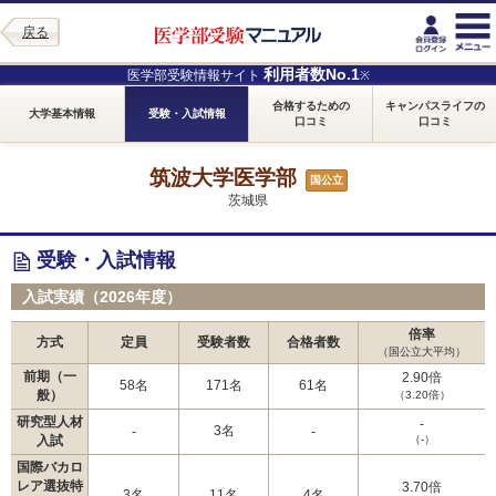
戻る
利用者数No.1
医学部受験情報サイト
※
合格するための
キャンパスライフの
大学基本情報
受験・入試情報
口コミ
口コミ
筑波大学医学部
国公立
茨城県
受験・入試情報
入試実績（2026年度）
倍率
方式
定員
受験者数
合格者数
（国公立大平均）
前期（一
2.90倍
58名
171名
61名
般）
（3.20倍）
研究型人材
-
3名
-
-
入試
（-）
国際バカロ
レア選抜特
3.70倍
3名
11名
4名