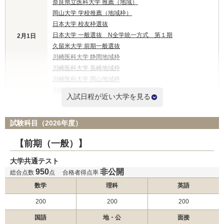
奈良県立医科大学 推薦（地域）
岡山大学 学校推薦（地域枠）
日本大学 校友枠選抜
日本大学 一般選抜 N全学統一方式 第１期
2月1日
久留米大学 前期一般選抜
川崎医科大学 静岡地域枠
川崎医科大学 長崎地域枠
川崎医科大学 岡山地域枠
川崎医科大学 一般
入試日程が近い大学を見る
国際医療福祉大学 一般前期
試験科目（2026年度）
杏林大学 外国人留学生選抜
杏林大学 東京都地域枠選抜
【前期（一般）】
杏林大学 新潟県地域枠選抜
大学共通テスト
杏林大学 群馬県地域枠
950
非公開
杏林大学 一般選抜
総合点数
点
合格者得点率
東海大学 一般入試
2月2日
数学
理科
英語
福岡大学 一般
200
200
200
日本医科大学 グローバル特別選抜（前期）
日本医科大学 一般（前期地域枠）
国語
地・公
面接