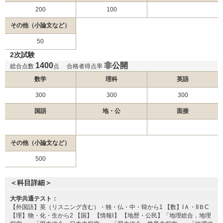
日本医科大学 地域医療枠（前期）
200
100
国際医療福祉大学 一般前期
その他（小論文など）
北里大学 一般
50
東海大学 一般入試
2次試験
金沢医科大学 一般前期
1400
非公開
総合点数
点
合格者得点率
順天堂大学 研究医特別選抜
数学
理科
英語
順天堂大学 地域枠選抜
2月3日
順天堂大学 前期共通テスト利用
300
300
300
順天堂大学 共通テスト・一般独自併用
国語
地・公
面接
順天堂大学 一般 (A方式)
順天堂大学 一般 (B方式)
その他（小論文など）
自治医科大学 一般
500
金沢医科大学 一般前期
藤田医科大学 一般（一般枠）
＜科目詳細＞
2月4日
藤田医科大学 一般（地域枠）
東京医科大学 共通テスト利用
大学共通テスト：
【外国語】英（リスニング含む）・独・仏・中・韓から1 【数】IＡ・IIＢC
東京医科大学 一般
【理】物・化・生から2 【国】 【情報Ⅰ】 【地歴・公民】「地理総合，地理