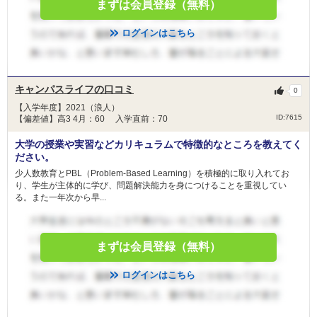
藤田医科大学 共通テスト利用入試
まずは会員登録（無料）
藤田医科大学 一般（一般枠）
ログインはこちら
藤田医科大学 一般（地域枠）
久留米大学 前期一般選抜
2月13日
順天堂大学 研究医特別選抜
順天堂大学 地域枠選抜
キャンパスライフの口コミ
0
順天堂大学 前期共通テスト利用
【入学年度】2021（浪人）
順天堂大学 一般 (A方式)
ID:7615
【偏差値】高3 4月：60 入学直前：70
大学の授業や実習などカリキュラムで特徴的なところを教えてく
北里大学 一般
ださい。
昭和医科大学 新潟県地域枠
少人数教育とPBL（Problem-Based Learning）を積極的に取り入れてお
昭和医科大学 静岡県地域枠
り、学生が主体的に学び、問題解決能力を身につけることを重視してい
昭和医科大学 茨城県地域枠
る。また一年次から早...
昭和医科大学 山梨県地域枠
昭和医科大学 長野県地域枠
昭和医科大学 一般選抜入試（Ⅰ期）
まずは会員登録（無料）
東海大学 静岡県地域枠
東海大学 神奈川地域枠
ログインはこちら
東海大学 大学入学共通テスト利用
東海大学 一般入試