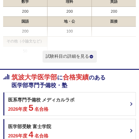
帝京大学 一般
2月6日
数学
理科
英語
帝京大学 一般（福島枠）
200
200
200
帝京大学 一般（千葉枠）
国語
帝京大学 一般（静岡枠）
地・公
面接
帝京大学 一般（茨城枠）
200
100
帝京大学 一般（新潟枠）
その他（小論文など）
帝京大学 一般（群馬枠）
愛知医科大学 一般
50
試験科目の詳細を見る
2次試験
京都府立医科大学 学校推薦型選抜＜地域枠＞
非公開
総合点数
点
合格者得点率
大阪大学 推薦（学校型推薦選抜）
数学
理科
英語
筑波大学医学部
合格実績
に
のある
熊本大学 学校推薦型選抜Ⅱ（一般枠）
医学部専門予備校・塾
熊本大学 学校推薦型選抜Ⅱ（地域枠）
熊本大学 学校推薦型選抜Ⅱ（みらい医療枠）
国語
地・公
面接
医系専門予備校 メディカルラボ
東邦大学 一般
2月7日
5
兵庫医科大学 一般選抜A（4科目型）
2026年度
名合格
川崎医科大学 静岡地域枠
その他（小論文など）
川崎医科大学 長崎地域枠
医学部受験 富士学院
川崎医科大学 岡山地域枠
4
川崎医科大学 一般
2026年度
名合格