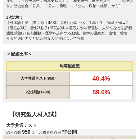
探究」，「歴史総合，日本史探究」，「歴史総合，世界史探究」，「地理総
合／歴史総合／公共」,「公共，倫理」，「公共，政治・経済」から1
三重大学 学校推薦型選抜
徳島大学 学校型推薦選抜Ⅱ
2次試験：
帝京大学 一般
【外国語】英 【数】数ⅠⅡⅢABC 【理】化基・化、生基・生、物基・物→2
【適性試験】 適性試験(1) 筆記試験＝適応力や学習意欲、人間性などを評価
帝京大学 一般（福島枠）
適性試験(2) 個別面接＝医学を志向する動機、修学の継続力、適性、感性、
帝京大学 一般（千葉枠）
社会的適応力など総合的な人間性について評価
帝京大学 一般（静岡枠）
2月5日
帝京大学 一般（茨城枠）
＜配点比率＞
帝京大学 一般（新潟枠）
帝京大学 一般（群馬枠）
均等配点型
聖マリアンナ医科大学 一般（前期）
愛知医科大学 一般
40.4%
大学共通テスト(950)
59.6%
2次試験(1400)
名古屋大学 推薦
昭和医科大学 新潟県地域枠
昭和医科大学 静岡県地域枠
昭和医科大学 茨城県地域枠
【研究型人材入試】
昭和医科大学 山梨県地域枠
大学共通テスト
昭和医科大学 長野県地域枠
950
非公開
総合点数
点
合格者得点率
昭和医科大学 一般選抜入試（Ⅰ期）