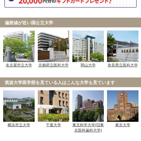
国際医療福祉大学 共通テスト利用
杏林大学 共通テスト利用(前期)
偏差値が近い国公立大学
大阪医科薬科大学 一般選抜（前期）
2月19日
大阪医科薬科大学 一般選抜（大阪府地域枠）
獨協医科大学 新潟県地域枠
獨協医科大学 前期
名古屋市立大学
京都府立医科大学
岡山大学
奈良県立医科大学
獨協医科大学 栃木県地域枠
東京慈恵会医科大学 一般
2月21日
東邦大学 統一入試
筑波大学医学部を見ている人は
こんな大学も見ています
関西医科大学 大学入学共通テスト利用(前期)
関西医科大学 大学入学共通テスト・一般選抜併用
国際医療福祉大学 共通テスト利用
獨協医科大学 新潟県地域枠
獨協医科大学 前期
横浜市立大学
千葉大学
東京科学大学(旧東
東京大学
2月22日
京医科歯科大学)
獨協医科大学 栃木県地域枠
東京慈恵会医科大学 一般