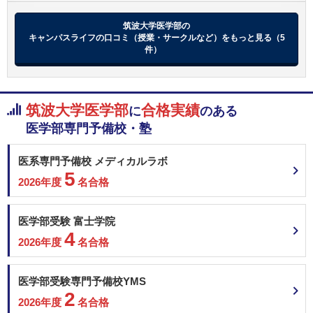
東京女子医科大学 一般
東京女子医科大学 一般
筑波大学医学部の
2月14日
聖マリアンナ医科大学 一般（前期）
キャンパスライフの口コミ（授業・サークルなど）をもっと見る（5
藤田医科大学 共通テスト利用入試
件）
藤田医科大学 一般（一般枠）
藤田医科大学 一般（地域枠）
関西医科大学 地域枠学校推薦型選抜（専願制）
筑波大学医学部
合格実績
に
のある
関西医科大学 一般前期
福岡大学 共通テスト利用型（Ⅰ期）
医学部専門予備校・塾
福岡大学 一般
順天堂大学 地域枠選抜
医系専門予備校 メディカルラボ
順天堂大学 前期共通テスト利用
5
2026年度
名合格
順天堂大学 一般 (A方式)
東京医科大学 共通テスト利用
東京医科大学 一般
医学部受験 富士学院
4
2026年度
名合格
埼玉医科大学 一般前期
北里大学 一般
医学部受験専門予備校YMS
昭和医科大学 一般選抜入試（Ⅰ期）
2
2026年度
名合格
東海大学 静岡県地域枠