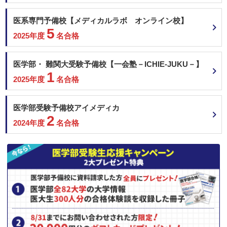
東海大学 神奈川地域枠
東海大学 大学入学共通テスト利用
医系専門予備校【メディカルラボ オンライン校】
東海大学 一般入試
5
2025年度
名合格
東京女子医科大学 一般
2月15日
東邦大学 一般
聖マリアンナ医科大学 一般（前期）
医学部・ 難関大受験予備校【一会塾－ICHIE-JUKU－】
近畿大学 共通テスト利用 前期
1
2025年度
名合格
近畿大学 共通テスト利用 中期
順天堂大学 地域枠選抜
順天堂大学 前期共通テスト利用
医学部受験予備校アイメディカ
順天堂大学 一般 (A方式)
2
2024年度
名合格
岩手医科大学 学士編入学者選抜
北里大学 一般
東邦大学 一般
2月16日
金沢医科大学 一般前期
兵庫医科大学 一般選抜B（英語資格試験活用型）
帝京大学 大学入学共通テスト利用
金沢医科大学 一般前期
2月17日