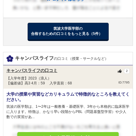
東京慈恵会医科大学 一般
日本大学 校友枠選抜
＜科目詳細＞
日本大学 一般選抜 N全学統一方式 第１期
大学入試共通テスト及び個別学力検査を免除。小論文、および面接（医学群
筑波大学医学部の
医学類は定期性試験）を実施
合格するための口コミをもっと見る（5件）
獨協医科大学 新潟県地域枠
獨協医科大学 前期
獨協医科大学 栃木県地域枠
杏林大学 外国人留学生選抜
キャンパスライフ
の口コミ（授業・サークルなど）
杏林大学 東京都地域枠選抜
杏林大学 新潟県地域枠選抜
キャンパスライフの口コミ
2
杏林大学 群馬県地域枠
2月12日
【入学年度】2023（浪人）
杏林大学 一般選抜
ID:7795
【偏差値】高3 4月：59 入学直前：68
藤田医科大学 共通テスト利用入試
大学の授業や実習などカリキュラムで特徴的なところを教えてく
藤田医科大学 一般（一般枠）
ださい。
藤田医科大学 一般（地域枠）
筑波の医学類は、1〜2年は一般教養・基礎医学、3年から本格的に臨床医学
日本医科大学 グローバル特別選抜（前期）
に入ります。特徴は、かなり早い段階からPBL（問題基盤型学習）や少人
日本医科大学 一般（前期地域枠）
数での実習があ...
日本医科大学 地域医療枠（前期）