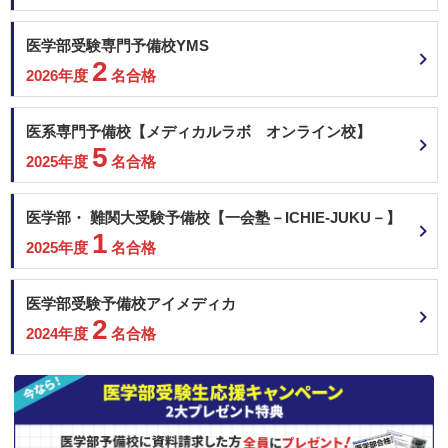
＜科目詳細＞
東北医科薬科大学 一般
大学共通テスト：
医学部受験専門予備校YMS
６教科８科目 【外国語】英（リスニング含む）・独・仏・中・韓から1
金沢大学 A-lympiad選抜Ⅱ
2
【数】IＡ・IiＢＣ 【理】物・化・生から2 【国】 【情】情報Ⅰ 【地歴・公
2026年度
名合格
金沢大学 総合型選抜Ⅱ（地元育成枠）
民】地地、歴日、歴世、地歴公、公倫、公政から1
金沢大学 学校推薦型選抜Ⅱ(特別枠）
2次試験：
金沢大学 学校推薦型選抜Ⅱ
医系専門予備校【メディカルラボ オンライン校】
第1次選考 出願時に提出された書類等により合格者を決定します。 書対に
金沢大学 医学類・高大院接続入試
5
ついては取り組んだ研究レポート等から研究の成果・研究に対する主体性や
2025年度
名合格
名古屋市立大学 地域枠学校推薦
継続性・適応性等を評価します 第2次選考 適性試験 60分 面接・口述試
験 40分 ※10分程度のポスターを用いたプレゼンテーションを含む ※提出
名古屋市立大学 学校推薦（中部圏活躍型）
書類の内容を含めて総合的に判定 最終選考 第2次選考合格者は，令和7年度
名古屋市立大学 学校推薦（名古屋市立高大接続型）
医学部・ 難関大受験予備校【一会塾－ICHIE-JUKU－】
大学入学共通テストにおいて本学が指定する教科・科目を受験してくださ
三重大学 学校推薦型選抜
1
い。 本学が指定する教科・科目の総合点，数学の合計点，理科の合計点が
2025年度
名合格
京都府立医科大学 学校推薦型選抜＜全国一般枠＞
原則として8割以上の者を最終合格者とします。
大阪大学 推薦（学校型推薦選抜）
【国際バカロレア選抜特別入試(7月募集）】
大阪公立大学 総合型選抜
医学部受験予備校アイメディカ
2
大阪公立大学 学校推薦型選抜
2024年度
名合格
＜科目詳細＞
神戸大学 総合型選抜
神戸大学 推薦（学校型推薦選抜）
第1次選考 出願時に提出された書類等により，第1次選考合格者を決定しま
徳島大学 学校型推薦選抜Ⅱ
す。 国際バカロレアの学習成果については，スコアのほか，EE（課題論
文），TOK（知識の理論）及びCAS（創造性・活動・奉仕）の内容から，
埼玉医科大学 一般前期
志願する学群・学類で学ぶために必要な適応性（知識・技能，思考力，表現
近畿大学 地域枠入試【一般前期型】（大阪府）
2月8日
力，当該領域・分野への関心，目的意識を持って学ぶ意欲等） 等を評価し