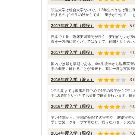
筑波大学は総合大学なので、1.2年生のうちは週に
始まるのは1年生の秋からです。 座学が中心で …（
2017年度入学（現役）
5.
日本で１番、臨床実習期間が長く、実戦的な力が身
義を一方的に聞くだけではなくて、仲間と話し合い
2017年度入学（現役）
4.
国内では最も早期である、4年生後半から臨床実習
学の概要に触れることが出来る。週に一度は実習形
2016年度入学（浪人）
3.
1年の夏までは教養科目中心で1年の後半から2年
学は6週間というとても短期で解剖を行います。解剖
2016年度入学（現役）
4.
早い時期から、実際の病院での実習や、解剖実習
学と実習、グループ学習など、様々なパターンの講
2014年度入学（現役）
4.