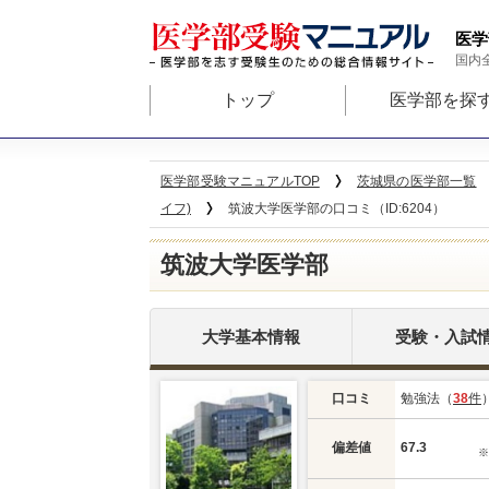
医学
国内
トップ
医学部を探
医学部受験マニュアルTOP
茨城県の医学部一覧
イフ)
筑波大学医学部の口コミ（ID:6204）
筑波大学医学部
大学基本情報
受験・入試
口コミ
勉強法（
38
件
偏差値
67.3