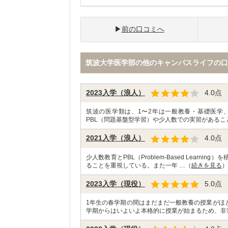
前の口コミへ
筑波大学医学部の他のキャンパスライフの口
2023入学（浪人）
4.0
点
筑波の医学類は、1〜2年は一般教養・基礎医学
PBL（問題基盤型学習）や少人数での実習があるこ
2021入学（浪人）
4.0
点
少人数教育とPBL（Problem-Based Lea
ることを重視している。また一年 …（
続きを見る
）
2023入学（現役）
5.0
点
1年生の春学期の間はまだまだ一般教養の授業がほ
学期からはいよいよ本格的に授業が始まるため、非