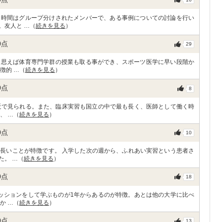
う時間はグループ分けされたメンバーで、ある事例についての討論を行い
。友人と …（
続きを見る
）
0
点
29
と思えば体育専門学群の授業も取る事ができ、スポーツ医学に早い段階か
徴的 …（
続きを見る
）
0
点
8
近で見られる。また、臨床実習も国立の中で最も長く、医師として働く時
、 …（
続きを見る
）
0
点
10
長いことが特徴です。 入学した次の週から、ふれあい実習という患者さ
た。 …（
続きを見る
）
0
点
18
ッションをして学ぶものが1年からあるのが特徴。あとは他の大学に比べ
か …（
続きを見る
）
0
点
13