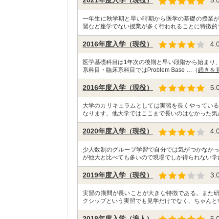
2021年度入学（現役）
5.
一年生に秋学期と早い時期から医学の基礎の授業が
習など座学でない授業が多く行われることに特徴的
2016年度入学（現役）
4.
医学基礎科目は1年次の後期と早い段階から始まり、
系科目・臨床系科目ではProblem Base …（
続きを
2016年度入学（現役）
5.
大学のカリキュラムとしては実習を長くやっている
なります。他大学ではここまで長いのはなかった気
2020年度入学（現役）
4.
少人数制のグループ学習で自分では気がつかなか
が他大と比べても多いので現場でしか得られない学
2019年度入学（現役）
3.
実習の期間が長いことが大きな特徴である。また
クシップという実習でも見学だけでなく、ちゃんと
2018年度入学（浪人）
5.