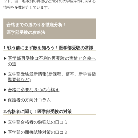
ット、国・地域別の特徴など海外の大学医学部に関する
情報を多数紹介しています。
合格までの道のりを徹底分析！
医学部受験の攻略法
1.戦う前にまず敵を知ろう！医学部受験の常識
医学部再受験は不利!?再受験の実情と合格へ
の道
医学部受験最新情報(新課程、倍率、新学習指
導要領など)
合格に必要な３つの心構え
保護者の方向けコラム
2.合格者に聞く！医学部受験の対策
医学部合格者の勉強法の口コミ
医学部の面接試験対策の口コミ