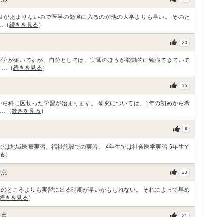
目があまりないので医学の勉強に入るのが他の大学よりも早い。 そのた
…（
続きを見る
）
23
座学が短いですが、自分としては、実習のほうが能動的に勉強できていて
 …（
続きを見る
）
15
から科に区切った学習が始まります。 研究については、1年の初めから希
 …（
続きを見る
）
8
では地域医療実習、福祉施設での実習、 4年生では社会医学実習 5年生で
る
）
0
点
23
他のところよりも実習に出る時期が早いかもしれない。 それによって早め
続きを見る
）
0
点
21