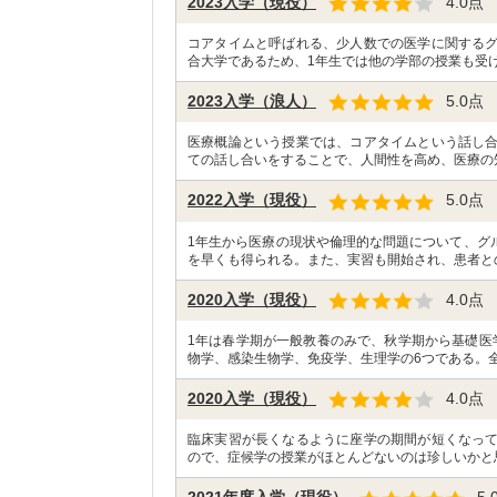
2023入学（現役）
4.0
点
コアタイムと呼ばれる、少人数での医学に関する
合大学であるため、1年生では他の学部の授業も受け
2023入学（浪人）
5.0
点
医療概論という授業では、コアタイムという話し
ての話し合いをすることで、人間性を高め、医療の
2022入学（現役）
5.0
点
1年生から医療の現状や倫理的な問題について、グ
を早くも得られる。また、実習も開始され、患者と
2020入学（現役）
4.0
点
1年は春学期が一般教養のみで、秋学期から基礎医
物学、感染生物学、免疫学、生理学の6つである。全
2020入学（現役）
4.0
点
臨床実習が長くなるように座学の期間が短くなっ
ので、症候学の授業がほとんどないのは珍しいかと