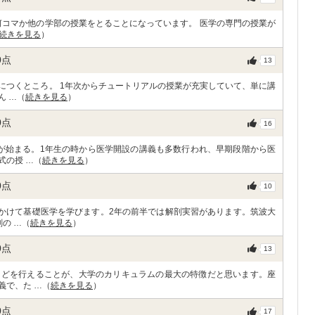
何コマか他の学部の授業をとることになっています。 医学の専門の授業が
続きを見る
）
0
点
13
につくところ。 1年次からチュートリアルの授業が充実していて、単に講
ん …（
続きを見る
）
0
点
16
が始まる。1年生の時から医学開設の講義も多数行われ、早期段階から医
式の授 …（
続きを見る
）
0
点
10
にかけて基礎医学を学びます。2年の前半では解剖実習があります。筑波大
の …（
続きを見る
）
0
点
13
などを行えることが、大学のカリキュラムの最大の特徴だと思います。座
義で、た …（
続きを見る
）
0
点
17