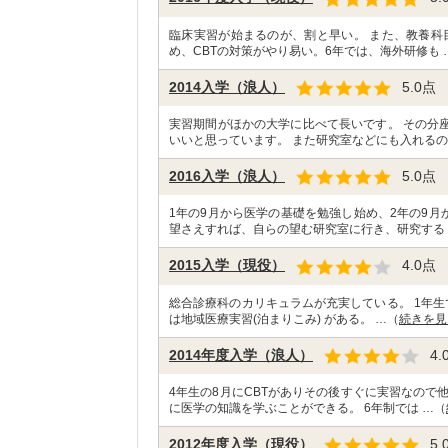
臨床実習が始まるのが、割と早い。 また、教養科
め、CBTの対策がやり易い。6年では、海外研修も 
2014入学（浪人）
5.0
点
実習期間がほかの大学に比べて長いです。 その分
いいと思っています。 また研究室などにも入れるの
2016入学（浪人）
5.0
点
1年の9月から医学の基礎を勉強し始め、2年の9月
望さえすれば、自らの望む研究室に行き、研究する
2015入学（現役）
4.0
点
総合診療科のカリキュラムが充実している。 1年生
は地域医療実習(泊まりこみ) がある。 …（
続きを見
2014年度入学（浪人）
4.
4年生の8月にCBTがありその後すぐに実習なので
に医学の知識を学ぶことができる。 6年制では …（
2012年度入学（現役）
5.