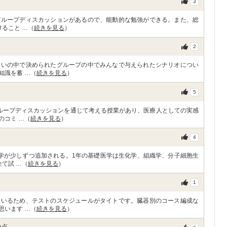
3
グループディスカッションがあるので、能動的な勉強ができる。また、総
ること …（
続きを見る
）
2
合いの中で決められたグループの中でみんなで与えられたシナリオについ
知識を蓄 …（
続きを見る
）
5
ループディスカッションを通じて考える授業があり、医療人としての実感
のコミ …（
続きを見る
）
4
学が少しずつ追加される。1年の基礎医学は生化学、組織学、分子細胞生
て試 …（
続きを見る
）
1
ているため、テストのスケジュールがタイトです。臓器別のコース編成な
思います …（
続きを見る
）