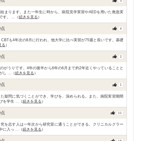
0
点
3
始まります。また一年生に時から、病院見学実習やAEDを用いた救急実
です。 …（
続きを見る
）
0
点
4
CBTも4年次の8月に行われ、他大学に比べ実習が75週と長いです。基礎
見る
）
0
点
2
のがうりです。4年の後半から6年の6月まで約2年近くやっていることと
がし …（
続きを見る
）
0
点
1
った疑問に気づくことができ、学びを、深められる。また、病院実習期間
びを学生 …（
続きを見る
）
0
点
11
研究を志す人は一年次から研究室に通うことができる。クリニカルクラー
中に入っ …（
続きを見る
）
0
点
16