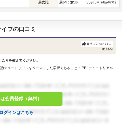
男女比
男64：女36
（
女子比率 24位/82校
）
ライフの口コミ
参考になった：
3
人
ID:6204
ところを教えてください。
ng：問題基盤型)テュートリアルをベースにした学習であること： PBLテュートリアル
ずは会員登録（無料）
ログインはこちら