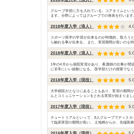
グループ学習に力を入れている。コアタイムとい
ます。分野によってはグループでの発表を行います
2018年度入学（浪人）
4.
スポーツ医学の学習が出来るのが特徴的。取ろう
ら触れる事が出来る。 また、実習期間が長いのも特
2018年度入学（浪人）
5.
1年の4月から病院実習があり、看護師の仕事が間
に非常にいい経験になる。 医学部だけの授業でなく
2018年度入学（現役）
5.
大学病院がとなりにあることもあり、実習の期間が
んとコミュニケーションをとれる実習が始まりまし
2017年度入学（現役）
5.
チュートリアルといって、8人グループでディスカ
て臨床実習の期間が長い。 土地柄からか、先端医療
2016年度入学（現役）
5.