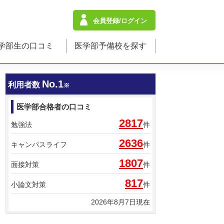
会員登録/ログイン
学部生の口コミ
医学部予備校を探す
No.1
利用者数
※
医学部合格者の口コミ
2817
勉強法
件
2636
キャンパスライフ
件
1807
面接対策
件
817
小論文対策
件
2026年8月7日現在