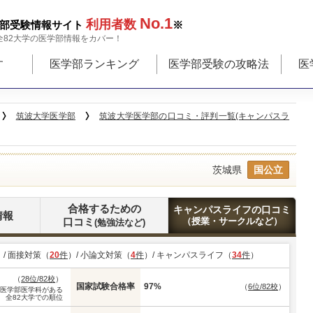
No.1
利用者数
部受験情報サイト
※
全82大学の医学部情報をカバー！
す
医学部ランキング
医学部受験の攻略法
医
筑波大学医学部
筑波大学医学部の口コミ・評判一覧(キャンパスラ
茨城県
国公立
合格するための
キャンパスライフの口コミ
情報
口コミ
（授業・サークルなど）
(勉強法など)
）/ 面接対策（
20
件
）/ 小論文対策（
4
件
）/ キャンパスライフ（
34
件
）
（
28位/82校
）
国家試験合格率
97%
（
6位/82校
）
※医学部医学科がある
全82大学での順位