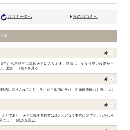
口コミ一覧へ
次の口コミへ
コミ
2
、3年から本格的に臨床医学に入ります。特徴は、かなり早い段階から
と。医療 …（
続きを見る
）
0
rning）を積極的に取り入れており、学生が主体的に学び、問題解決能力を身につけ
3
とんどであり、医学に関する授業はほとんどなく非常に楽です。しかし秋
常にし …（
続きを見る
）