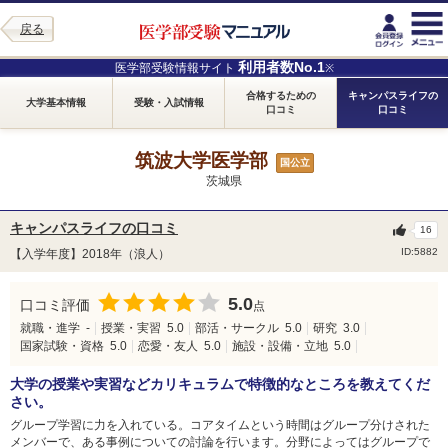
戻る
利用者数No.1
医学部受験情報サイト
※
合格するための
キャンパスライフの
大学基本情報
受験・入試情報
口コミ
口コミ
筑波大学医学部
国公立
茨城県
キャンパスライフの口コミ
16
ID:5882
【入学年度】2018年（浪人）
5.0
口コミ評価
点
就職・進学
-
授業・実習
5.0
部活・サークル
5.0
研究
3.0
国家試験・資格
5.0
恋愛・友人
5.0
施設・設備・立地
5.0
大学の授業や実習などカリキュラムで特徴的なところを教えてくだ
さい。
グループ学習に力を入れている。コアタイムという時間はグループ分けされた
メンバーで、ある事例についての討論を行います。分野によってはグループで